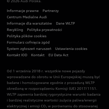
© 2026 Audi Polska.
Gwarancja
Wyszukaj najbliższego Partnera Audi
Audi Sport Festiwal
Eksperci elektromobilności Audi
Informacje prawne
Partnerzy
Akcje serwisowe Audi
Oferta dla przedsiębiorców
Audi i Muzeum Sztuki Nowoczesnej w Warszawie
Centrum Medialne Audi
Zasięg
Katalog online akcesoriów
Oferta dla klientów prywatnych
Informacje dla warsztatów
Dane WLTP
Audi driving experience
Ładowanie
Recykling
Polityka prywatności
Kalkulator rat
Audi quattro Cup
Polityka plików cookies
Formularz cofnięcia zgód
Ubezpieczenie
Audi i Puchar Świata w Skokach Narciarskich w
System zgłoszeń naruszeń
Ustawienia cookies
Zakopanem
Świat Audi RS
Kontakt IOD
Kontakt
EU Data Act
Audi driving experience
Od 1 września 2018 r. wszystkie nowe pojazdy
Audi exclusive
wprowadzane do obrotu w Unii Europejskiej muszą być
badane i homologowane zgodnie z procedurą WLTP
określoną w rozporządzeniu Komisji (UE) 2017/1151.
WLTP zapewnia bardziej rygorystyczne warunki badania
i bardziej realistyczne wartości zużycia paliwa/energii
elektrycznej i emisji CO
w porównaniu do stosowanej
2