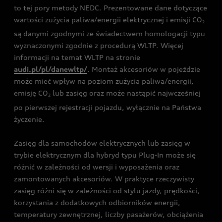
to tej pory metody NEDC. Prezentowane dane dotyczące
wartości zużycia paliwa/energii elektrycznej i emisji CO
2
są danymi zgodnymi ze świadectwem homologacji typu
wyznaczonymi zgodnie z procedurą WLTP. Więcej
informacji na temat WLTP na stronie
audi.pl/pl/danewltp/
. Montaż akcesoriów w pojeździe
może mieć wpływ na poziom zużycia paliwa/energii,
emisję CO
lub zasięg oraz może nastąpić najwcześniej
2
po pierwszej rejestracji pojazdu, wyłącznie na Państwa
życzenie.
Zasięg dla samochodów elektrycznych lub zasięg w
trybie elektrycznym dla hybryd typu Plug-In może się
różnić w zależności od wersji i wyposażenia oraz
zamontowanych akcesoriów. W praktyce rzeczywisty
zasięg różni się w zależności od stylu jazdy, prędkości,
korzystania z dodatkowych odbiorników energii,
temperatury zewnętrznej, liczby pasażerów, obciążenia