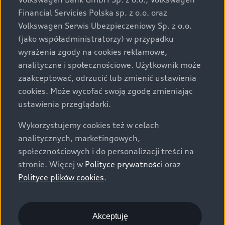
za dopłatą. Wiążące ustalenie ceny, wyposażenia i
Financial Servicies Polska sp. z o.o. oraz
specyfikacji pojazdu następują w umowie sprzedaży, a
Volkswagen Serwis Ubezpieczeniowy Sp. z o.o.
określenie parametrów technicznych zawiera
(jako współadministratorzy) w przypadku
świadectwo homologacji typu pojazdu. Zastrzegamy
wyrażenia zgody na cookies reklamowe,
sobie prawo do zmian i pomyłek. Wszelkie informacje
analityczne i społecznościowe. Użytkownik może
prezentowane na stronie są aktualne na dzień ich
zaakceptować, odrzucić lub zmienić ustawienia
zamieszczania. W celu uzyskania najnowszych
cookies. Może wycofać swoją zgodę zmieniając
informacji prosimy kontaktować się z Partnerem Marki
ustawienia przeglądarki.
Audi.
Wykorzystujemy cookies też w celach
Wszystkie produkowane obecnie samochody marki Audi
analitycznych, marketingowych,
są wykonywane z materiałów spełniających pod
społecznościowych i do personalizacji treści na
względem możliwości odzysku i recyklingu wymagania
stronie. Więcej w
Polityce prywatności
oraz
określone w normie ISO 22628 i są zgodne z
Polityce plików cookies
.
europejskimi świadectwami homologacji wydanymi wg
dyrektywy 2005/64/WE. Volkswagen Group Polska sp. z
o.o. podlega obowiązkowi zapewnienia wszystkim
użytkownikom samochodów marki Volkswagen sieci
Akceptuję