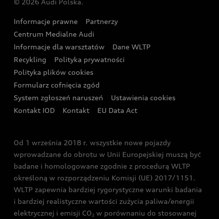
© 2026 Audi Polska.
Gwarancja
Wyszukaj najbliższego Partnera Audi
Audi Sport Festiwal
Eksperci elektromobilności Audi
Informacje prawne
Partnerzy
Akcje serwisowe Audi
Oferta dla przedsiębiorców
Audi i Muzeum Sztuki Nowoczesnej w Warszawie
Centrum Medialne Audi
Zasięg
Katalog online akcesoriów
Oferta dla klientów prywatnych
Informacje dla warsztatów
Dane WLTP
Audi driving experience
Ładowanie
Recykling
Polityka prywatności
Kalkulator rat
Audi quattro Cup
Polityka plików cookies
Formularz cofnięcia zgód
Ubezpieczenie
Audi i Puchar Świata w Skokach Narciarskich w
System zgłoszeń naruszeń
Ustawienia cookies
Zakopanem
Świat Audi RS
Kontakt IOD
Kontakt
EU Data Act
Audi driving experience
Od 1 września 2018 r. wszystkie nowe pojazdy
Audi exclusive
wprowadzane do obrotu w Unii Europejskiej muszą być
badane i homologowane zgodnie z procedurą WLTP
określoną w rozporządzeniu Komisji (UE) 2017/1151.
WLTP zapewnia bardziej rygorystyczne warunki badania
i bardziej realistyczne wartości zużycia paliwa/energii
elektrycznej i emisji CO
w porównaniu do stosowanej
2