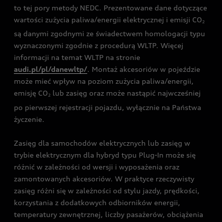
to tej pory metody NEDC. Prezentowane dane dotyczące
wartości zużycia paliwa/energii elektrycznej i emisji CO
2
są danymi zgodnymi ze świadectwem homologacji typu
wyznaczonymi zgodnie z procedurą WLTP. Więcej
informacji na temat WLTP na stronie
audi.pl/pl/danewltp/
. Montaż akcesoriów w pojeździe
może mieć wpływ na poziom zużycia paliwa/energii,
emisję CO
lub zasięg oraz może nastąpić najwcześniej
2
po pierwszej rejestracji pojazdu, wyłącznie na Państwa
życzenie.
Zasięg dla samochodów elektrycznych lub zasięg w
trybie elektrycznym dla hybryd typu Plug-In może się
różnić w zależności od wersji i wyposażenia oraz
zamontowanych akcesoriów. W praktyce rzeczywisty
zasięg różni się w zależności od stylu jazdy, prędkości,
korzystania z dodatkowych odbiorników energii,
temperatury zewnętrznej, liczby pasażerów, obciążenia