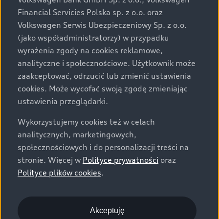
za dopłatą. Wiążące ustalenie ceny, wyposażenia i
Financial Servicies Polska sp. z o.o. oraz
specyfikacji pojazdu następują w umowie sprzedaży, a
Volkswagen Serwis Ubezpieczeniowy Sp. z o.o.
określenie parametrów technicznych zawiera
(jako współadministratorzy) w przypadku
świadectwo homologacji typu pojazdu. Zastrzegamy
wyrażenia zgody na cookies reklamowe,
sobie prawo do zmian i pomyłek. Wszelkie informacje
analityczne i społecznościowe. Użytkownik może
prezentowane na stronie są aktualne na dzień ich
zaakceptować, odrzucić lub zmienić ustawienia
zamieszczania. W celu uzyskania najnowszych
cookies. Może wycofać swoją zgodę zmieniając
informacji prosimy kontaktować się z Partnerem Marki
ustawienia przeglądarki.
Audi.
Wykorzystujemy cookies też w celach
Wszystkie produkowane obecnie samochody marki Audi
analitycznych, marketingowych,
są wykonywane z materiałów spełniających pod
społecznościowych i do personalizacji treści na
względem możliwości odzysku i recyklingu wymagania
stronie. Więcej w
Polityce prywatności
oraz
określone w normie ISO 22628 i są zgodne z
Polityce plików cookies
.
europejskimi świadectwami homologacji wydanymi wg
dyrektywy 2005/64/WE. Volkswagen Group Polska sp. z
o.o. podlega obowiązkowi zapewnienia wszystkim
użytkownikom samochodów marki Volkswagen sieci
Akceptuję