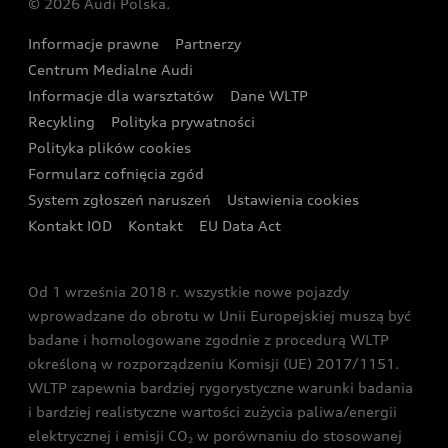
© 2026 Audi Polska.
Gwarancja
Wyszukaj najbliższego Partnera Audi
Audi Sport Festiwal
Eksperci elektromobilności Audi
Informacje prawne
Partnerzy
Akcje serwisowe Audi
Oferta dla przedsiębiorców
Audi i Muzeum Sztuki Nowoczesnej w Warszawie
Centrum Medialne Audi
Zasięg
Katalog online akcesoriów
Oferta dla klientów prywatnych
Informacje dla warsztatów
Dane WLTP
Audi driving experience
Ładowanie
Recykling
Polityka prywatności
Kalkulator rat
Audi quattro Cup
Polityka plików cookies
Formularz cofnięcia zgód
Ubezpieczenie
Audi i Puchar Świata w Skokach Narciarskich w
System zgłoszeń naruszeń
Ustawienia cookies
Zakopanem
Świat Audi RS
Kontakt IOD
Kontakt
EU Data Act
Audi driving experience
Od 1 września 2018 r. wszystkie nowe pojazdy
Audi exclusive
wprowadzane do obrotu w Unii Europejskiej muszą być
badane i homologowane zgodnie z procedurą WLTP
określoną w rozporządzeniu Komisji (UE) 2017/1151.
WLTP zapewnia bardziej rygorystyczne warunki badania
i bardziej realistyczne wartości zużycia paliwa/energii
elektrycznej i emisji CO
w porównaniu do stosowanej
2