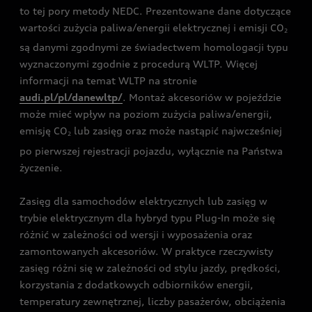
to tej pory metody NEDC. Prezentowane dane dotyczące
wartości zużycia paliwa/energii elektrycznej i emisji CO
2
są danymi zgodnymi ze świadectwem homologacji typu
wyznaczonymi zgodnie z procedurą WLTP. Więcej
informacji na temat WLTP na stronie
audi.pl/pl/danewltp/
. Montaż akcesoriów w pojeździe
może mieć wpływ na poziom zużycia paliwa/energii,
emisję CO
lub zasięg oraz może nastąpić najwcześniej
2
po pierwszej rejestracji pojazdu, wyłącznie na Państwa
życzenie.
Zasięg dla samochodów elektrycznych lub zasięg w
trybie elektrycznym dla hybryd typu Plug-In może się
różnić w zależności od wersji i wyposażenia oraz
zamontowanych akcesoriów. W praktyce rzeczywisty
zasięg różni się w zależności od stylu jazdy, prędkości,
korzystania z dodatkowych odbiorników energii,
temperatury zewnętrznej, liczby pasażerów, obciążenia