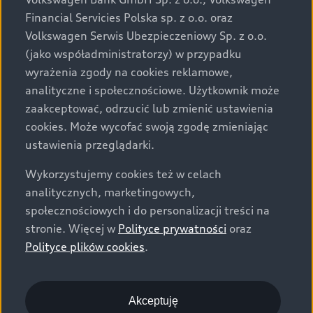
za dopłatą. Wiążące ustalenie ceny, wyposażenia i
Financial Servicies Polska sp. z o.o. oraz
specyfikacji pojazdu następują w umowie sprzedaży, a
Volkswagen Serwis Ubezpieczeniowy Sp. z o.o.
określenie parametrów technicznych zawiera
(jako współadministratorzy) w przypadku
świadectwo homologacji typu pojazdu. Zastrzegamy
wyrażenia zgody na cookies reklamowe,
sobie prawo do zmian i pomyłek. Wszelkie informacje
analityczne i społecznościowe. Użytkownik może
prezentowane na stronie są aktualne na dzień ich
zaakceptować, odrzucić lub zmienić ustawienia
zamieszczania. W celu uzyskania najnowszych
cookies. Może wycofać swoją zgodę zmieniając
informacji prosimy kontaktować się z Partnerem Marki
ustawienia przeglądarki.
Audi.
Wykorzystujemy cookies też w celach
Wszystkie produkowane obecnie samochody marki Audi
analitycznych, marketingowych,
są wykonywane z materiałów spełniających pod
społecznościowych i do personalizacji treści na
względem możliwości odzysku i recyklingu wymagania
stronie. Więcej w
Polityce prywatności
oraz
określone w normie ISO 22628 i są zgodne z
Polityce plików cookies
.
europejskimi świadectwami homologacji wydanymi wg
dyrektywy 2005/64/WE. Volkswagen Group Polska sp. z
o.o. podlega obowiązkowi zapewnienia wszystkim
użytkownikom samochodów marki Volkswagen sieci
Akceptuję