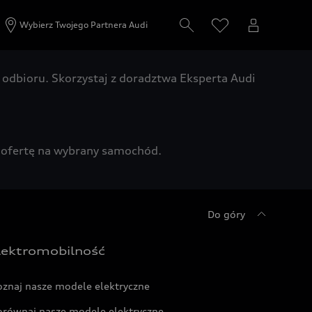
Wybierz Twojego Partnera Audi
odbioru. Skorzystaj z doradztwa Eksperta Audi
zą ofertę na wybrany samochód.
Do góry
lektromobilność
oznaj nasze modele elektryczne
orównaj nasze modele elektryczne