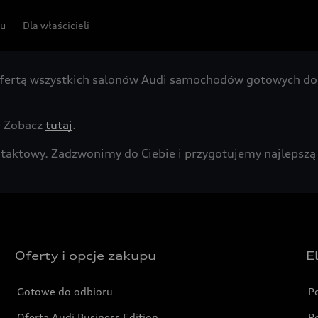
pu
Dla właścicieli
fertą wszystkich salonów Audi samochodów gotowych do 
. Zobacz
tutaj
.
kontaktowy. Zadzwonimy do Ciebie i przygotujemy najleps
Oferty i opcje zakupu
E
Gotowe do odbioru
P
Oferta Audi Business Edition
P