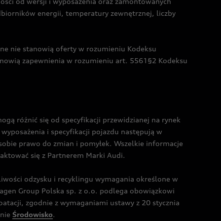
żności od wersji i wyposażenia oraz zamontowanych
dbiorników energii, temperatury zewnętrznej, liczby
czne nie stanowią oferty w rozumieniu Kodeksu
tanowią zapewnienia w rozumieniu art. 5561§2 Kodeksu
 różnić się od specyfikacji przewidzianej na rynek
wyposażenia i specyfikacji pojazdu następują w
sobie prawo do zmian i pomyłek. Wszelkie informacje
taktować się z Partnerem Marki Audi.
wości odzysku i recyklingu wymagania określone w
gen Group Polska sp. z o.o. podlega obowiązkowi
tacji, zgodnie z wymaganiami ustawy z 20 stycznia
onie
Środowisko
.