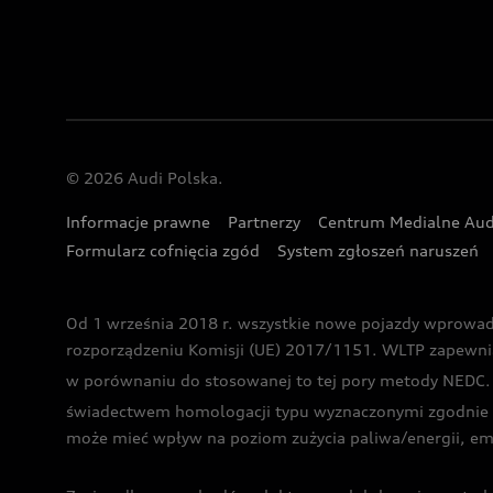
© 2026 Audi Polska.
Informacje prawne
Partnerzy
Centrum Medialne Aud
Formularz cofnięcia zgód
System zgłoszeń naruszeń
Od 1 września 2018 r. wszystkie nowe pojazdy wprowa
rozporządzeniu Komisji (UE) 2017/1151. WLTP zapewnia ba
w porównaniu do stosowanej to tej pory metody NEDC. P
świadectwem homologacji typu wyznaczonymi zgodnie z
może mieć wpływ na poziom zużycia paliwa/energii, em