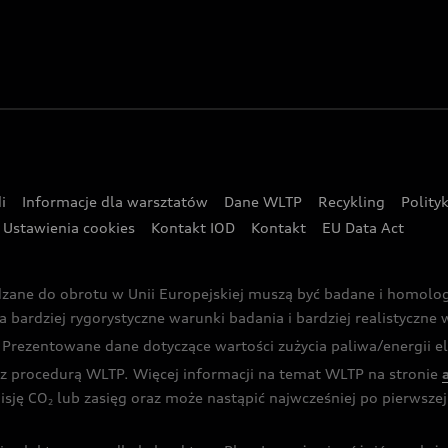
i
Informacje dla warsztatów
Dane WLTP
Recykling
Polity
Ustawienia cookies
Kontakt IOD
Kontakt
EU Data Act
dzane do obrotu w Unii Europejskiej muszą być badane i homol
rdziej rygorystyczne warunki badania i bardziej realistyczne wa
rezentowane dane dotyczące wartości zużycia paliwa/energii ele
 procedurą WLTP. Więcej informacji na temat WLTP na stronie
isję CO
lub zasięg oraz może nastąpić najwcześniej po pierwszej 
2