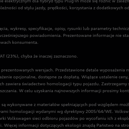
ie elektrycznym dla hybryd typu Plug-In może się różnić w zale
ależności od stylu jazdy, prędkości, korzystania z dodatkowych o
cia, wykresy, specyfikacje, opisy, rysunki lub parametry techni
z wcześniejszego powiadomienia. Prezentowane informacje nie s
prawach konsumenta.
T (23%), chyba że inaczej zaznaczono.
prezentowanych wersjach. Przedstawione detale wyposażenia mogą
żenie opcjonalne, dostępne za dopłatą. Wiążące ustalenie ceny, 
ch zawiera świadectwo homologacji typu pojazdu. Zastrzegamy 
eszczania. W celu uzyskania najnowszych informacji prosimy kon
są wykonywane z materiałów spełniających pod względem możli
twami homologacji wydanymi wg dyrektywy 2005/64/WE. Volkswa
Volkswagen sieci odbioru pojazdów po wycofaniu ich z eksploa
i. Więcej informacji dotyczących ekologii znajdą Państwo na str