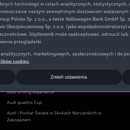
bnych technologii w celach analitycznych, statystycznych,
Audi exclusive
umieszczanie naszym zewnętrznym dostawcom wskazanym w 
up Polska Sp. z o.o., a także Volkswagen Bank GmbH Sp. z o
Świat Audi
rwis Ubezpieczeniowy Sp. z o.o. (jako współadministratorzy
łecznościowe. Użytkownik może zaakceptować, odrzucić lub 
Aktualności i historie postępu
ienia przeglądarki.
Audi Revolut F1® Team
analitycznych, marketingowych, społecznościowych i do perso
Audi Nuvolari
plików cookies
.
Audi Sport Festiwal
Zmień ustawienia
Audi i Muzeum Sztuki Nowoczesnej w Warszawie
Audi driving experience
Audi quattro Cup
Audi i Puchar Świata w Skokach Narciarskich w
Zakopanem