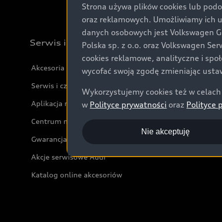
Strona używa plików cookies lub podo
oraz reklamowych. Umożliwiamy ich 
danych osobowych jest Volkswagen Gro
Serwis i akcesoria
Polska sp. z o.o. oraz Volkswagen Se
cookies reklamowe, analityczne i spo
Akcesoria
wycofać swoją zgodę zmieniając ustaw
Serwis i części
Wykorzystujemy cookies też w celach 
Aplikacja myAudi i usługi cyfrowe
w
Polityce prywatności
oraz
Polityce 
Centrum napraw powypadkowych
Nie akceptuję
Gwarancja
Akcje serwisowe Audi
Katalog online akcesoriów