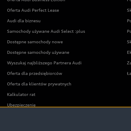
Oferta Audi Perfect Lease
S
Audi dla biznesu
P
Samochody używane Audi Select :plus
P
Dostępne samochody nowe
S
Dostępne samochody używane
E
Wyszukaj najbliższego Partnera Audi
Z
Oferta dla przedsiębiorców
Ł
Oferta dla klientów prywatnych
Kalkulator rat
Ubezpieczenie
Świat Audi RS
Audi driving experience