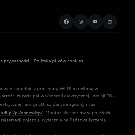
ka prywatności
Polityka plików cookies
ogowane zgodnie z procedurą WLTP określoną w
rtości zużycia paliwa/energii elektrycznej i emisji CO
2
ktrycznej i emisji CO
są danymi zgodnymi ze
2
audi.pl/pl/danewltp/
. Montaż akcesoriów w pojeździe
rejestracji pojazdu, wyłącznie na Państwa życzenie.