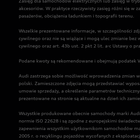
Zasięg dla samochodów elektrycznych lub zasięg w tryb
akcesoriów. W praktyce rzeczywisty zasięg różni się w z
pasażerów, obciążenia ładunkiem i topografii terenu.
Wszelkie prezentowane informacje, w szczególności zdję
cywilnego oraz nie są wiążące i mogą ulec zmianie be
cywilnego oraz art. 43b ust. 2 pkt 2 lit. a-c Ustawy o 
Podane kwoty są rekomendowane i obejmują podatek VA
Audi zastrzega sobie możliwość wprowadzenia zmian w 
polski. Zamieszczone zdjęcia mogą przedstawiać wyposa
umowie sprzedaży, a określenie parametrów techniczny
prezentowane na stronie są aktualne na dzień ich zami
Wszystkie produkowane obecnie samochody marki Audi 
normie ISO 22628 i są zgodne z europejskimi świadec
zapewnienia wszystkim użytkownikom samochodów marki 
2005 r. o recyklingu pojazdów wycofanych z eksploatacj