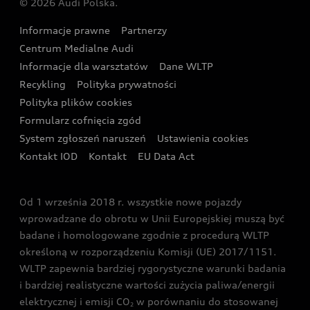
© 2026 Audi Polska.
Gwarancja
Wyszukaj najbliższego Partnera Audi
Audi Sport Festiwal
Eksperci elektromobilności Audi
Informacje prawne
Partnerzy
Akcje serwisowe Audi
Oferta dla przedsiębiorców
Audi i Muzeum Sztuki Nowoczesnej w Warszawie
Centrum Medialne Audi
Zasięg
Katalog online akcesoriów
Oferta dla klientów prywatnych
Informacje dla warsztatów
Dane WLTP
Audi driving experience
Ładowanie
Recykling
Polityka prywatności
Kalkulator rat
Audi quattro Cup
Polityka plików cookies
Formularz cofnięcia zgód
Ubezpieczenie
Audi i Puchar Świata w Skokach Narciarskich w
System zgłoszeń naruszeń
Ustawienia cookies
Zakopanem
Świat Audi RS
Kontakt IOD
Kontakt
EU Data Act
Audi driving experience
Od 1 września 2018 r. wszystkie nowe pojazdy
Audi exclusive
wprowadzane do obrotu w Unii Europejskiej muszą być
badane i homologowane zgodnie z procedurą WLTP
określoną w rozporządzeniu Komisji (UE) 2017/1151.
WLTP zapewnia bardziej rygorystyczne warunki badania
i bardziej realistyczne wartości zużycia paliwa/energii
elektrycznej i emisji CO
w porównaniu do stosowanej
2