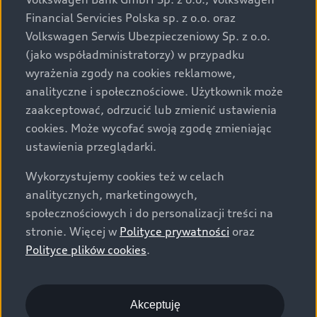
za dopłatą. Wiążące ustalenie ceny, wyposażenia i
Financial Servicies Polska sp. z o.o. oraz
specyfikacji pojazdu następują w umowie sprzedaży, a
Volkswagen Serwis Ubezpieczeniowy Sp. z o.o.
określenie parametrów technicznych zawiera
(jako współadministratorzy) w przypadku
świadectwo homologacji typu pojazdu. Zastrzegamy
wyrażenia zgody na cookies reklamowe,
sobie prawo do zmian i pomyłek. Wszelkie informacje
analityczne i społecznościowe. Użytkownik może
prezentowane na stronie są aktualne na dzień ich
zaakceptować, odrzucić lub zmienić ustawienia
zamieszczania. W celu uzyskania najnowszych
cookies. Może wycofać swoją zgodę zmieniając
informacji prosimy kontaktować się z Partnerem Marki
ustawienia przeglądarki.
Audi.
Wykorzystujemy cookies też w celach
Wszystkie produkowane obecnie samochody marki Audi
analitycznych, marketingowych,
są wykonywane z materiałów spełniających pod
społecznościowych i do personalizacji treści na
względem możliwości odzysku i recyklingu wymagania
stronie. Więcej w
Polityce prywatności
oraz
określone w normie ISO 22628 i są zgodne z
Polityce plików cookies
.
europejskimi świadectwami homologacji wydanymi wg
dyrektywy 2005/64/WE. Volkswagen Group Polska sp. z
o.o. podlega obowiązkowi zapewnienia wszystkim
użytkownikom samochodów marki Volkswagen sieci
Akceptuję