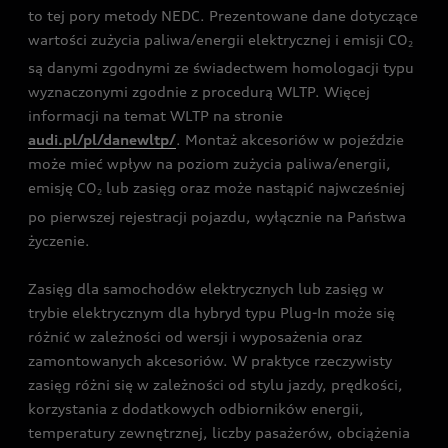
to tej pory metody NEDC. Prezentowane dane dotyczące
wartości zużycia paliwa/energii elektrycznej i emisji CO
2
są danymi zgodnymi ze świadectwem homologacji typu
wyznaczonymi zgodnie z procedurą WLTP. Więcej
informacji na temat WLTP na stronie
audi.pl/pl/danewltp/
. Montaż akcesoriów w pojeździe
może mieć wpływ na poziom zużycia paliwa/energii,
emisję CO
lub zasięg oraz może nastąpić najwcześniej
2
po pierwszej rejestracji pojazdu, wyłącznie na Państwa
życzenie.
Zasięg dla samochodów elektrycznych lub zasięg w
trybie elektrycznym dla hybryd typu Plug-In może się
różnić w zależności od wersji i wyposażenia oraz
zamontowanych akcesoriów. W praktyce rzeczywisty
zasięg różni się w zależności od stylu jazdy, prędkości,
korzystania z dodatkowych odbiorników energii,
temperatury zewnętrznej, liczby pasażerów, obciążenia