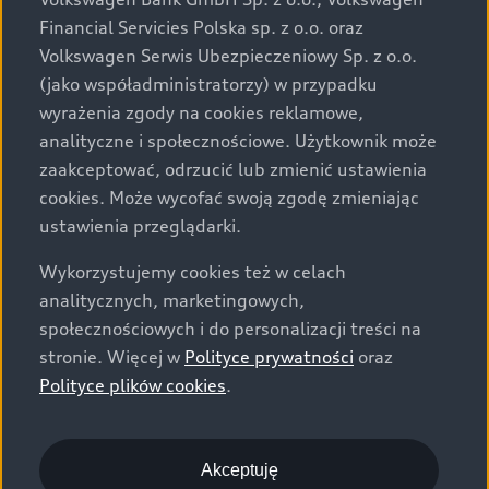
za dopłatą. Wiążące ustalenie ceny, wyposażenia i
Financial Servicies Polska sp. z o.o. oraz
specyfikacji pojazdu następują w umowie sprzedaży, a
Volkswagen Serwis Ubezpieczeniowy Sp. z o.o.
określenie parametrów technicznych zawiera
(jako współadministratorzy) w przypadku
świadectwo homologacji typu pojazdu. Zastrzegamy
wyrażenia zgody na cookies reklamowe,
sobie prawo do zmian i pomyłek. Wszelkie informacje
analityczne i społecznościowe. Użytkownik może
prezentowane na stronie są aktualne na dzień ich
zaakceptować, odrzucić lub zmienić ustawienia
zamieszczania. W celu uzyskania najnowszych
cookies. Może wycofać swoją zgodę zmieniając
informacji prosimy kontaktować się z Partnerem Marki
ustawienia przeglądarki.
Audi.
Wykorzystujemy cookies też w celach
Wszystkie produkowane obecnie samochody marki Audi
analitycznych, marketingowych,
są wykonywane z materiałów spełniających pod
społecznościowych i do personalizacji treści na
względem możliwości odzysku i recyklingu wymagania
stronie. Więcej w
Polityce prywatności
oraz
określone w normie ISO 22628 i są zgodne z
Polityce plików cookies
.
europejskimi świadectwami homologacji wydanymi wg
dyrektywy 2005/64/WE. Volkswagen Group Polska sp. z
o.o. podlega obowiązkowi zapewnienia wszystkim
użytkownikom samochodów marki Volkswagen sieci
Akceptuję