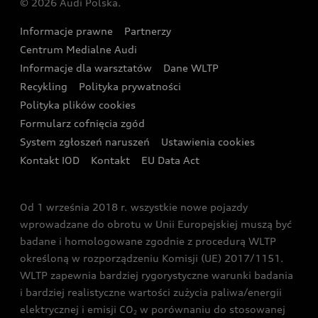
© 2026 Audi Polska.
Gwarancja
Wyszukaj najbliższego Partnera Audi
Audi Sport Festiwal
Eksperci elektromobilności Audi
Informacje prawne
Partnerzy
Akcje serwisowe Audi
Oferta dla przedsiębiorców
Audi i Muzeum Sztuki Nowoczesnej w Warszawie
Centrum Medialne Audi
Zasięg
Katalog online akcesoriów
Oferta dla klientów prywatnych
Informacje dla warsztatów
Dane WLTP
Audi driving experience
Ładowanie
Recykling
Polityka prywatności
Kalkulator rat
Audi quattro Cup
Polityka plików cookies
Formularz cofnięcia zgód
Ubezpieczenie
Audi i Puchar Świata w Skokach Narciarskich w
System zgłoszeń naruszeń
Ustawienia cookies
Zakopanem
Świat Audi RS
Kontakt IOD
Kontakt
EU Data Act
Audi driving experience
Od 1 września 2018 r. wszystkie nowe pojazdy
Audi exclusive
wprowadzane do obrotu w Unii Europejskiej muszą być
badane i homologowane zgodnie z procedurą WLTP
określoną w rozporządzeniu Komisji (UE) 2017/1151.
WLTP zapewnia bardziej rygorystyczne warunki badania
i bardziej realistyczne wartości zużycia paliwa/energii
elektrycznej i emisji CO
w porównaniu do stosowanej
2