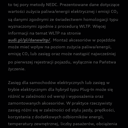
to tej pory metody NEDC. Prezentowane dane dotyczące
wartości zużycia paliwa/energii elektrycznej i emisji CO
2
są danymi zgodnymi ze świadectwem homologacji typu
wyznaczonymi zgodnie z procedurą WLTP. Więcej
informacji na temat WLTP na stronie
audi.pl/pl/danewltp/
. Montaż akcesoriów w pojeździe
może mieć wpływ na poziom zużycia paliwa/energii,
emisję CO
lub zasięg oraz może nastąpić najwcześniej
2
po pierwszej rejestracji pojazdu, wyłącznie na Państwa
życzenie.
Zasięg dla samochodów elektrycznych lub zasięg w
trybie elektrycznym dla hybryd typu Plug-In może się
różnić w zależności od wersji i wyposażenia oraz
zamontowanych akcesoriów. W praktyce rzeczywisty
zasięg różni się w zależności od stylu jazdy, prędkości,
korzystania z dodatkowych odbiorników energii,
temperatury zewnętrznej, liczby pasażerów, obciążenia