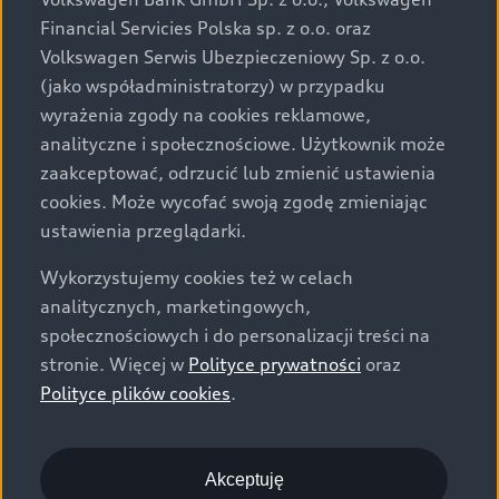
za dopłatą. Wiążące ustalenie ceny, wyposażenia i
Financial Servicies Polska sp. z o.o. oraz
specyfikacji pojazdu następują w umowie sprzedaży, a
Volkswagen Serwis Ubezpieczeniowy Sp. z o.o.
określenie parametrów technicznych zawiera
(jako współadministratorzy) w przypadku
świadectwo homologacji typu pojazdu. Zastrzegamy
wyrażenia zgody na cookies reklamowe,
sobie prawo do zmian i pomyłek. Wszelkie informacje
analityczne i społecznościowe. Użytkownik może
prezentowane na stronie są aktualne na dzień ich
zaakceptować, odrzucić lub zmienić ustawienia
zamieszczania. W celu uzyskania najnowszych
cookies. Może wycofać swoją zgodę zmieniając
informacji prosimy kontaktować się z Partnerem Marki
ustawienia przeglądarki.
Audi.
Wykorzystujemy cookies też w celach
Wszystkie produkowane obecnie samochody marki Audi
analitycznych, marketingowych,
są wykonywane z materiałów spełniających pod
społecznościowych i do personalizacji treści na
względem możliwości odzysku i recyklingu wymagania
stronie. Więcej w
Polityce prywatności
oraz
określone w normie ISO 22628 i są zgodne z
Polityce plików cookies
.
europejskimi świadectwami homologacji wydanymi wg
dyrektywy 2005/64/WE. Volkswagen Group Polska sp. z
o.o. podlega obowiązkowi zapewnienia wszystkim
użytkownikom samochodów marki Volkswagen sieci
Akceptuję