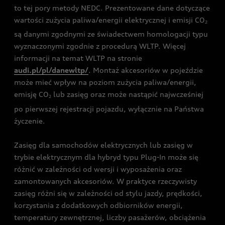
to tej pory metody NEDC. Prezentowane dane dotyczące
wartości zużycia paliwa/energii elektrycznej i emisji CO
2
są danymi zgodnymi ze świadectwem homologacji typu
wyznaczonymi zgodnie z procedurą WLTP. Więcej
informacji na temat WLTP na stronie
audi.pl/pl/danewltp/
. Montaż akcesoriów w pojeździe
może mieć wpływ na poziom zużycia paliwa/energii,
emisję CO
lub zasięg oraz może nastąpić najwcześniej
2
po pierwszej rejestracji pojazdu, wyłącznie na Państwa
życzenie.
Zasięg dla samochodów elektrycznych lub zasięg w
trybie elektrycznym dla hybryd typu Plug-In może się
różnić w zależności od wersji i wyposażenia oraz
zamontowanych akcesoriów. W praktyce rzeczywisty
zasięg różni się w zależności od stylu jazdy, prędkości,
korzystania z dodatkowych odbiorników energii,
temperatury zewnętrznej, liczby pasażerów, obciążenia