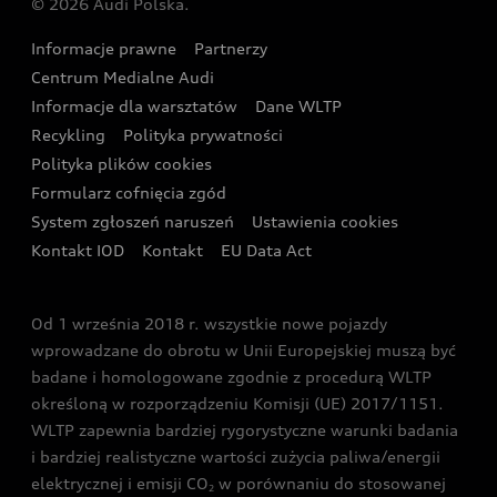
© 2026 Audi Polska.
Gwarancja
Wyszukaj najbliższego Partnera Audi
Audi Sport Festiwal
Eksperci elektromobilności Audi
Informacje prawne
Partnerzy
Akcje serwisowe Audi
Oferta dla przedsiębiorców
Audi i Muzeum Sztuki Nowoczesnej w Warszawie
Centrum Medialne Audi
Zasięg
Katalog online akcesoriów
Oferta dla klientów prywatnych
Informacje dla warsztatów
Dane WLTP
Audi driving experience
Ładowanie
Recykling
Polityka prywatności
Kalkulator rat
Audi quattro Cup
Polityka plików cookies
Formularz cofnięcia zgód
Ubezpieczenie
Audi i Puchar Świata w Skokach Narciarskich w
System zgłoszeń naruszeń
Ustawienia cookies
Zakopanem
Świat Audi RS
Kontakt IOD
Kontakt
EU Data Act
Audi driving experience
Od 1 września 2018 r. wszystkie nowe pojazdy
Audi exclusive
wprowadzane do obrotu w Unii Europejskiej muszą być
badane i homologowane zgodnie z procedurą WLTP
określoną w rozporządzeniu Komisji (UE) 2017/1151.
WLTP zapewnia bardziej rygorystyczne warunki badania
i bardziej realistyczne wartości zużycia paliwa/energii
elektrycznej i emisji CO
w porównaniu do stosowanej
2