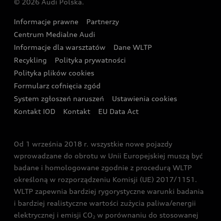
© 2026 Audi Polska.
Gwarancja
Wyszukaj najbliższego Partnera Audi
Audi Sport Festiwal
Eksperci elektromobilności Audi
Informacje prawne
Partnerzy
Akcje serwisowe Audi
Oferta dla przedsiębiorców
Audi i Muzeum Sztuki Nowoczesnej w Warszawie
Centrum Medialne Audi
Zasięg
Katalog online akcesoriów
Oferta dla klientów prywatnych
Informacje dla warsztatów
Dane WLTP
Audi driving experience
Ładowanie
Recykling
Polityka prywatności
Kalkulator rat
Audi quattro Cup
Polityka plików cookies
Formularz cofnięcia zgód
Ubezpieczenie
Audi i Puchar Świata w Skokach Narciarskich w
System zgłoszeń naruszeń
Ustawienia cookies
Zakopanem
Świat Audi RS
Kontakt IOD
Kontakt
EU Data Act
Audi driving experience
Od 1 września 2018 r. wszystkie nowe pojazdy
Audi exclusive
wprowadzane do obrotu w Unii Europejskiej muszą być
badane i homologowane zgodnie z procedurą WLTP
określoną w rozporządzeniu Komisji (UE) 2017/1151.
WLTP zapewnia bardziej rygorystyczne warunki badania
i bardziej realistyczne wartości zużycia paliwa/energii
elektrycznej i emisji CO
w porównaniu do stosowanej
2