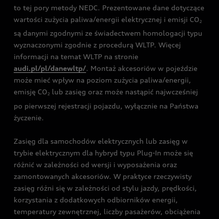
to tej pory metody NEDC. Prezentowane dane dotyczące
wartości zużycia paliwa/energii elektrycznej i emisji CO
2
są danymi zgodnymi ze świadectwem homologacji typu
wyznaczonymi zgodnie z procedurą WLTP. Więcej
informacji na temat WLTP na stronie
audi.pl/pl/danewltp/
. Montaż akcesoriów w pojeździe
może mieć wpływ na poziom zużycia paliwa/energii,
emisję CO
lub zasięg oraz może nastąpić najwcześniej
2
po pierwszej rejestracji pojazdu, wyłącznie na Państwa
życzenie.
Zasięg dla samochodów elektrycznych lub zasięg w
trybie elektrycznym dla hybryd typu Plug-In może się
różnić w zależności od wersji i wyposażenia oraz
zamontowanych akcesoriów. W praktyce rzeczywisty
zasięg różni się w zależności od stylu jazdy, prędkości,
korzystania z dodatkowych odbiorników energii,
temperatury zewnętrznej, liczby pasażerów, obciążenia