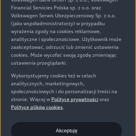
za dopłatą. Wiążące ustalenie ceny, wyposażenia i
Financial Servicies Polska sp. z o.o. oraz
specyfikacji pojazdu następują w umowie sprzedaży, a
Volkswagen Serwis Ubezpieczeniowy Sp. z o.o.
określenie parametrów technicznych zawiera
(jako współadministratorzy) w przypadku
świadectwo homologacji typu pojazdu. Zastrzegamy
wyrażenia zgody na cookies reklamowe,
sobie prawo do zmian i pomyłek. Wszelkie informacje
analityczne i społecznościowe. Użytkownik może
prezentowane na stronie są aktualne na dzień ich
zaakceptować, odrzucić lub zmienić ustawienia
zamieszczania. W celu uzyskania najnowszych
cookies. Może wycofać swoją zgodę zmieniając
informacji prosimy kontaktować się z Partnerem Marki
ustawienia przeglądarki.
Audi.
Wykorzystujemy cookies też w celach
Wszystkie produkowane obecnie samochody marki Audi
analitycznych, marketingowych,
są wykonywane z materiałów spełniających pod
społecznościowych i do personalizacji treści na
względem możliwości odzysku i recyklingu wymagania
stronie. Więcej w
Polityce prywatności
oraz
określone w normie ISO 22628 i są zgodne z
Polityce plików cookies
.
europejskimi świadectwami homologacji wydanymi wg
dyrektywy 2005/64/WE. Volkswagen Group Polska sp. z
o.o. podlega obowiązkowi zapewnienia wszystkim
użytkownikom samochodów marki Volkswagen sieci
Akceptuję