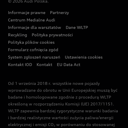
© 2026 Audi Polska.
Gwarancja
Wyszukaj najbliższego Partnera Audi
Audi Sport Festiwal
Eksperci elektromobilności Audi
Informacje prawne
Partnerzy
Akcje serwisowe Audi
Oferta dla przedsiębiorców
Audi i Muzeum Sztuki Nowoczesnej w Warszawie
Centrum Medialne Audi
Zasięg
Katalog online akcesoriów
Oferta dla klientów prywatnych
Informacje dla warsztatów
Dane WLTP
Audi driving experience
Ładowanie
Recykling
Polityka prywatności
Kalkulator rat
Audi quattro Cup
Polityka plików cookies
Formularz cofnięcia zgód
Ubezpieczenie
Audi i Puchar Świata w Skokach Narciarskich w
System zgłoszeń naruszeń
Ustawienia cookies
Zakopanem
Świat Audi RS
Kontakt IOD
Kontakt
EU Data Act
Audi driving experience
Od 1 września 2018 r. wszystkie nowe pojazdy
Audi exclusive
wprowadzane do obrotu w Unii Europejskiej muszą być
badane i homologowane zgodnie z procedurą WLTP
określoną w rozporządzeniu Komisji (UE) 2017/1151.
WLTP zapewnia bardziej rygorystyczne warunki badania
i bardziej realistyczne wartości zużycia paliwa/energii
elektrycznej i emisji CO
w porównaniu do stosowanej
2