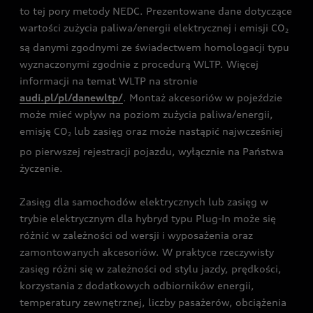
to tej pory metody NEDC. Prezentowane dane dotyczące
wartości zużycia paliwa/energii elektrycznej i emisji CO
2
są danymi zgodnymi ze świadectwem homologacji typu
wyznaczonymi zgodnie z procedurą WLTP. Więcej
informacji na temat WLTP na stronie
audi.pl/pl/danewltp/
. Montaż akcesoriów w pojeździe
może mieć wpływ na poziom zużycia paliwa/energii,
emisję CO
lub zasięg oraz może nastąpić najwcześniej
2
po pierwszej rejestracji pojazdu, wyłącznie na Państwa
życzenie.
Zasięg dla samochodów elektrycznych lub zasięg w
trybie elektrycznym dla hybryd typu Plug-In może się
różnić w zależności od wersji i wyposażenia oraz
zamontowanych akcesoriów. W praktyce rzeczywisty
zasięg różni się w zależności od stylu jazdy, prędkości,
korzystania z dodatkowych odbiorników energii,
temperatury zewnętrznej, liczby pasażerów, obciążenia