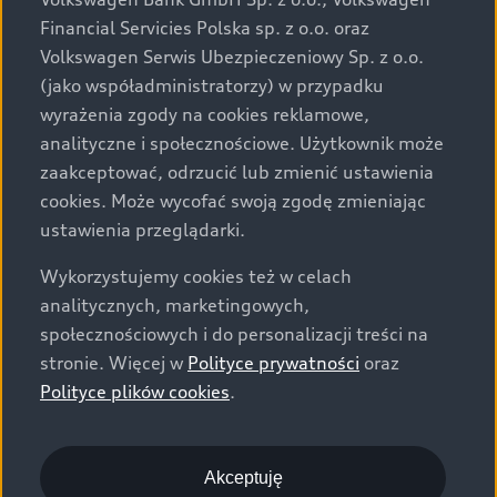
za dopłatą. Wiążące ustalenie ceny, wyposażenia i
Financial Servicies Polska sp. z o.o. oraz
specyfikacji pojazdu następują w umowie sprzedaży, a
Volkswagen Serwis Ubezpieczeniowy Sp. z o.o.
określenie parametrów technicznych zawiera
(jako współadministratorzy) w przypadku
świadectwo homologacji typu pojazdu. Zastrzegamy
wyrażenia zgody na cookies reklamowe,
sobie prawo do zmian i pomyłek. Wszelkie informacje
analityczne i społecznościowe. Użytkownik może
prezentowane na stronie są aktualne na dzień ich
zaakceptować, odrzucić lub zmienić ustawienia
zamieszczania. W celu uzyskania najnowszych
cookies. Może wycofać swoją zgodę zmieniając
informacji prosimy kontaktować się z Partnerem Marki
ustawienia przeglądarki.
Audi.
Wykorzystujemy cookies też w celach
Wszystkie produkowane obecnie samochody marki Audi
analitycznych, marketingowych,
są wykonywane z materiałów spełniających pod
społecznościowych i do personalizacji treści na
względem możliwości odzysku i recyklingu wymagania
stronie. Więcej w
Polityce prywatności
oraz
określone w normie ISO 22628 i są zgodne z
Polityce plików cookies
.
europejskimi świadectwami homologacji wydanymi wg
dyrektywy 2005/64/WE. Volkswagen Group Polska sp. z
o.o. podlega obowiązkowi zapewnienia wszystkim
użytkownikom samochodów marki Volkswagen sieci
Akceptuję