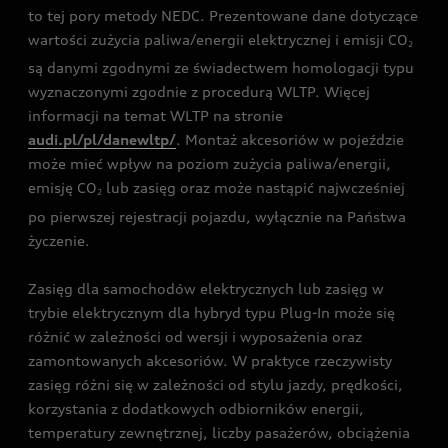
to tej pory metody NEDC. Prezentowane dane dotyczące
wartości zużycia paliwa/energii elektrycznej i emisji CO
2
są danymi zgodnymi ze świadectwem homologacji typu
wyznaczonymi zgodnie z procedurą WLTP. Więcej
informacji na temat WLTP na stronie
audi.pl/pl/danewltp/
. Montaż akcesoriów w pojeździe
może mieć wpływ na poziom zużycia paliwa/energii,
emisję CO
lub zasięg oraz może nastąpić najwcześniej
2
po pierwszej rejestracji pojazdu, wyłącznie na Państwa
życzenie.
Zasięg dla samochodów elektrycznych lub zasięg w
trybie elektrycznym dla hybryd typu Plug-In może się
różnić w zależności od wersji i wyposażenia oraz
zamontowanych akcesoriów. W praktyce rzeczywisty
zasięg różni się w zależności od stylu jazdy, prędkości,
korzystania z dodatkowych odbiorników energii,
temperatury zewnętrznej, liczby pasażerów, obciążenia