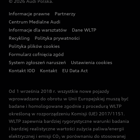
© 2026 Audi Polska.
Gwarancja
Wyszukaj najbliższego Partnera Audi
Audi Sport Festiwal
Eksperci elektromobilności Audi
Informacje prawne
Partnerzy
Akcje serwisowe Audi
Oferta dla przedsiębiorców
Audi i Muzeum Sztuki Nowoczesnej w Warszawie
Centrum Medialne Audi
Zasięg
Katalog online akcesoriów
Oferta dla klientów prywatnych
Informacje dla warsztatów
Dane WLTP
Audi driving experience
Ładowanie
Recykling
Polityka prywatności
Kalkulator rat
Audi quattro Cup
Polityka plików cookies
Formularz cofnięcia zgód
Ubezpieczenie
Audi i Puchar Świata w Skokach Narciarskich w
System zgłoszeń naruszeń
Ustawienia cookies
Zakopanem
Świat Audi RS
Kontakt IOD
Kontakt
EU Data Act
Audi driving experience
Od 1 września 2018 r. wszystkie nowe pojazdy
Audi exclusive
wprowadzane do obrotu w Unii Europejskiej muszą być
badane i homologowane zgodnie z procedurą WLTP
określoną w rozporządzeniu Komisji (UE) 2017/1151.
WLTP zapewnia bardziej rygorystyczne warunki badania
i bardziej realistyczne wartości zużycia paliwa/energii
elektrycznej i emisji CO
w porównaniu do stosowanej
2