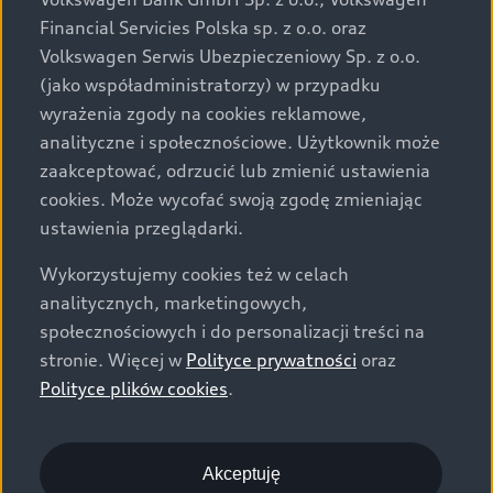
za dopłatą. Wiążące ustalenie ceny, wyposażenia i
Financial Servicies Polska sp. z o.o. oraz
specyfikacji pojazdu następują w umowie sprzedaży, a
Volkswagen Serwis Ubezpieczeniowy Sp. z o.o.
określenie parametrów technicznych zawiera
(jako współadministratorzy) w przypadku
świadectwo homologacji typu pojazdu. Zastrzegamy
wyrażenia zgody na cookies reklamowe,
sobie prawo do zmian i pomyłek. Wszelkie informacje
analityczne i społecznościowe. Użytkownik może
prezentowane na stronie są aktualne na dzień ich
zaakceptować, odrzucić lub zmienić ustawienia
zamieszczania. W celu uzyskania najnowszych
cookies. Może wycofać swoją zgodę zmieniając
informacji prosimy kontaktować się z Partnerem Marki
ustawienia przeglądarki.
Audi.
Wykorzystujemy cookies też w celach
Wszystkie produkowane obecnie samochody marki Audi
analitycznych, marketingowych,
są wykonywane z materiałów spełniających pod
społecznościowych i do personalizacji treści na
względem możliwości odzysku i recyklingu wymagania
stronie. Więcej w
Polityce prywatności
oraz
określone w normie ISO 22628 i są zgodne z
Polityce plików cookies
.
europejskimi świadectwami homologacji wydanymi wg
dyrektywy 2005/64/WE. Volkswagen Group Polska sp. z
o.o. podlega obowiązkowi zapewnienia wszystkim
użytkownikom samochodów marki Volkswagen sieci
Akceptuję