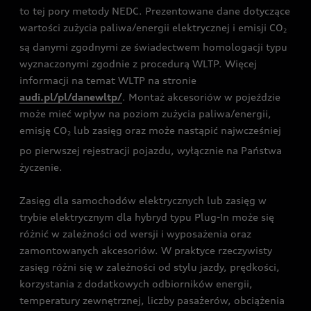
to tej pory metody NEDC. Prezentowane dane dotyczące
wartości zużycia paliwa/energii elektrycznej i emisji CO
2
są danymi zgodnymi ze świadectwem homologacji typu
wyznaczonymi zgodnie z procedurą WLTP. Więcej
informacji na temat WLTP na stronie
audi.pl/pl/danewltp/
. Montaż akcesoriów w pojeździe
może mieć wpływ na poziom zużycia paliwa/energii,
emisję CO
lub zasięg oraz może nastąpić najwcześniej
2
po pierwszej rejestracji pojazdu, wyłącznie na Państwa
życzenie.
Zasięg dla samochodów elektrycznych lub zasięg w
trybie elektrycznym dla hybryd typu Plug-In może się
różnić w zależności od wersji i wyposażenia oraz
zamontowanych akcesoriów. W praktyce rzeczywisty
zasięg różni się w zależności od stylu jazdy, prędkości,
korzystania z dodatkowych odbiorników energii,
temperatury zewnętrznej, liczby pasażerów, obciążenia