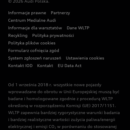
© 2026 Audi Polska.
Gwarancja
Wyszukaj najbliższego Partnera Audi
Audi Sport Festiwal
Eksperci elektromobilności Audi
Informacje prawne
Partnerzy
Akcje serwisowe Audi
Oferta dla przedsiębiorców
Audi i Muzeum Sztuki Nowoczesnej w Warszawie
Centrum Medialne Audi
Zasięg
Katalog online akcesoriów
Oferta dla klientów prywatnych
Informacje dla warsztatów
Dane WLTP
Audi driving experience
Ładowanie
Recykling
Polityka prywatności
Kalkulator rat
Audi quattro Cup
Polityka plików cookies
Formularz cofnięcia zgód
Ubezpieczenie
Audi i Puchar Świata w Skokach Narciarskich w
System zgłoszeń naruszeń
Ustawienia cookies
Zakopanem
Świat Audi RS
Kontakt IOD
Kontakt
EU Data Act
Audi driving experience
Od 1 września 2018 r. wszystkie nowe pojazdy
Audi exclusive
wprowadzane do obrotu w Unii Europejskiej muszą być
badane i homologowane zgodnie z procedurą WLTP
określoną w rozporządzeniu Komisji (UE) 2017/1151.
WLTP zapewnia bardziej rygorystyczne warunki badania
i bardziej realistyczne wartości zużycia paliwa/energii
elektrycznej i emisji CO
w porównaniu do stosowanej
2