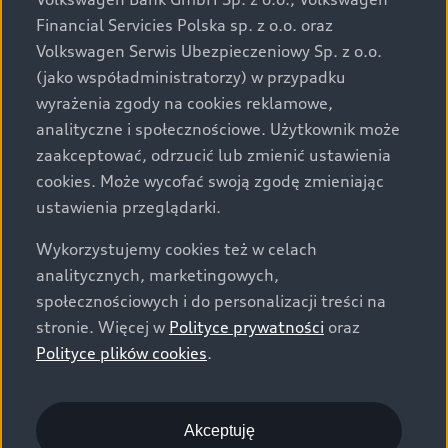
za dopłatą. Wiążące ustalenie ceny, wyposażenia i
Financial Servicies Polska sp. z o.o. oraz
specyfikacji pojazdu następują w umowie sprzedaży, a
Volkswagen Serwis Ubezpieczeniowy Sp. z o.o.
określenie parametrów technicznych zawiera
(jako współadministratorzy) w przypadku
świadectwo homologacji typu pojazdu. Zastrzegamy
wyrażenia zgody na cookies reklamowe,
sobie prawo do zmian i pomyłek. Wszelkie informacje
analityczne i społecznościowe. Użytkownik może
prezentowane na stronie są aktualne na dzień ich
zaakceptować, odrzucić lub zmienić ustawienia
zamieszczania. W celu uzyskania najnowszych
cookies. Może wycofać swoją zgodę zmieniając
informacji prosimy kontaktować się z Partnerem Marki
ustawienia przeglądarki.
Audi.
Wykorzystujemy cookies też w celach
Wszystkie produkowane obecnie samochody marki Audi
analitycznych, marketingowych,
są wykonywane z materiałów spełniających pod
społecznościowych i do personalizacji treści na
względem możliwości odzysku i recyklingu wymagania
stronie. Więcej w
Polityce prywatności
oraz
określone w normie ISO 22628 i są zgodne z
Polityce plików cookies
.
europejskimi świadectwami homologacji wydanymi wg
dyrektywy 2005/64/WE. Volkswagen Group Polska sp. z
o.o. podlega obowiązkowi zapewnienia wszystkim
użytkownikom samochodów marki Volkswagen sieci
Akceptuję