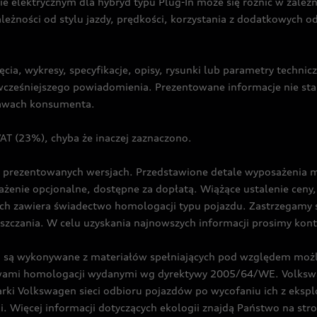
ie elektrycznym dla hybryd typu Plug-In może się różnić w zale
ależności od stylu jazdy, prędkości, korzystania z dodatkowych o
cia, wykresy, specyfikacje, opisy, rysunki lub parametry techni
z wcześniejszego powiadomienia. Prezentowane informacje nie s
prawach konsumenta.
T (23%), chyba że inaczej zaznaczono.
prezentowanych wersjach. Przedstawione detale wyposażenia mogą
żenie opcjonalne, dostępne za dopłatą. Wiążące ustalenie ceny, 
ch zawiera świadectwo homologacji typu pojazdu. Zastrzegamy 
eszczania. W celu uzyskania najnowszych informacji prosimy kon
są wykonywane z materiałów spełniających pod względem możli
twami homologacji wydanymi wg dyrektywy 2005/64/WE. Volkswa
Volkswagen sieci odbioru pojazdów po wycofaniu ich z eksploa
i. Więcej informacji dotyczących ekologii znajdą Państwo na str