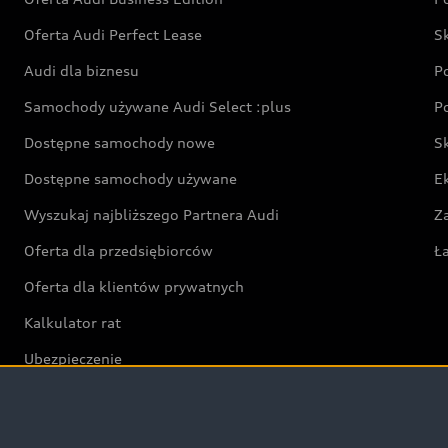
Oferta Audi Perfect Lease
S
Audi dla biznesu
P
Samochody używane Audi Select :plus
P
Dostępne samochody nowe
S
Dostępne samochody używane
E
Wyszukaj najbliższego Partnera Audi
Z
Oferta dla przedsiębiorców
Ł
Oferta dla klientów prywatnych
Kalkulator rat
Ubezpieczenie
Świat Audi RS
Audi driving experience