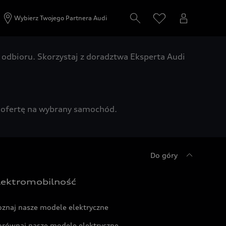
Wybierz Twojego Partnera Audi
odbioru. Skorzystaj z doradztwa Eksperta Audi
zą ofertę na wybrany samochód.
Do góry
lektromobilność
oznaj nasze modele elektryczne
orównaj nasze modele elektryczne