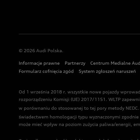
© 2026 Audi Polska.
Informacje prawne
Partnerzy
Centrum Medialne Aud
Formularz cofnięcia zgód
System zgłoszeń naruszeń
Od 1 września 2018 r. wszystkie nowe pojazdy wprowa
rozporządzeniu Komisji (UE) 2017/1151. WLTP zapewnia ba
w porównaniu do stosowanej to tej pory metody NEDC. P
świadectwem homologacji typu wyznaczonymi zgodnie z
może mieć wpływ na poziom zużycia paliwa/energii, em