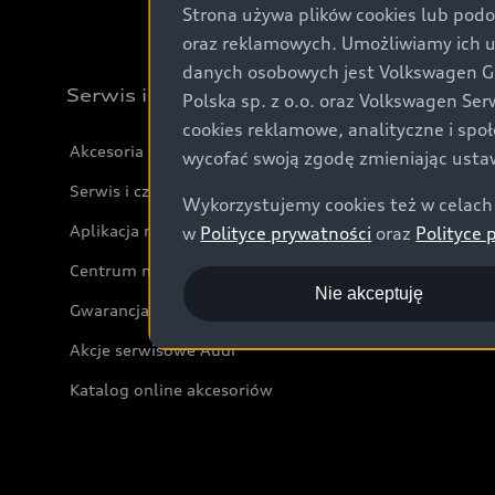
Strona używa plików cookies lub podo
oraz reklamowych. Umożliwiamy ich 
danych osobowych jest Volkswagen Gro
Serwis i akcesoria
Polska sp. z o.o. oraz Volkswagen Se
cookies reklamowe, analityczne i spo
Akcesoria
wycofać swoją zgodę zmieniając ustaw
Serwis i części
Wykorzystujemy cookies też w celach 
Aplikacja myAudi i usługi cyfrowe
w
Polityce prywatności
oraz
Polityce 
Centrum napraw powypadkowych
Nie akceptuję
Gwarancja
Akcje serwisowe Audi
Katalog online akcesoriów