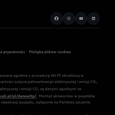
ka prywatności
Polityka plików cookies
ogowane zgodnie z procedurą WLTP określoną w
rtości zużycia paliwa/energii elektrycznej i emisji CO
2
ktrycznej i emisji CO
są danymi zgodnymi ze
2
audi.pl/pl/danewltp/
. Montaż akcesoriów w pojeździe
rejestracji pojazdu, wyłącznie na Państwa życzenie.