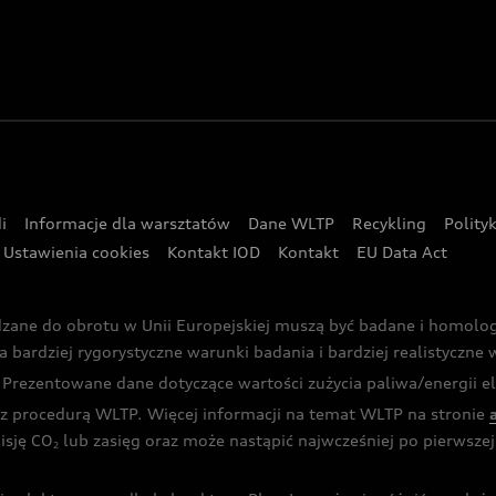
i
Informacje dla warsztatów
Dane WLTP
Recykling
Polity
Ustawienia cookies
Kontakt IOD
Kontakt
EU Data Act
dzane do obrotu w Unii Europejskiej muszą być badane i homol
rdziej rygorystyczne warunki badania i bardziej realistyczne wa
rezentowane dane dotyczące wartości zużycia paliwa/energii ele
 procedurą WLTP. Więcej informacji na temat WLTP na stronie
isję CO
lub zasięg oraz może nastąpić najwcześniej po pierwszej 
2