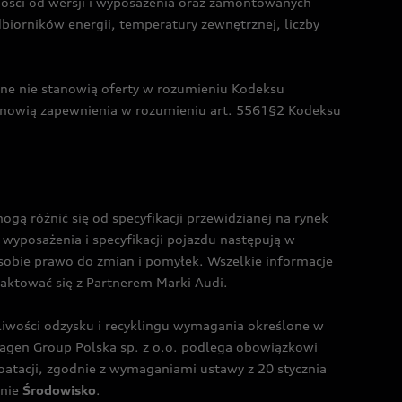
żności od wersji i wyposażenia oraz zamontowanych
dbiorników energii, temperatury zewnętrznej, liczby
czne nie stanowią oferty w rozumieniu Kodeksu
tanowią zapewnienia w rozumieniu art. 5561§2 Kodeksu
 różnić się od specyfikacji przewidzianej na rynek
wyposażenia i specyfikacji pojazdu następują w
sobie prawo do zmian i pomyłek. Wszelkie informacje
taktować się z Partnerem Marki Audi.
wości odzysku i recyklingu wymagania określone w
gen Group Polska sp. z o.o. podlega obowiązkowi
tacji, zgodnie z wymaganiami ustawy z 20 stycznia
onie
Środowisko
.