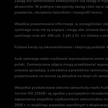
Zasięg dla samochodów elektrycznych lub zasięg w tryb
akcesoriów. W praktyce rzeczywisty zasięg różni się w z
pasażerów, obciążenia ładunkiem i topografii terenu.
Wszelkie prezentowane informacje, w szczególności zdję
cywilnego oraz nie są wiążące i mogą ulec zmianie be
cywilnego oraz art. 43b ust. 2 pkt 2 lit. a-c Ustawy o 
Podane kwoty są rekomendowane i obejmują podatek VA
Audi zastrzega sobie możliwość wprowadzenia zmian w 
polski. Zamieszczone zdjęcia mogą przedstawiać wyposa
umowie sprzedaży, a określenie parametrów techniczny
prezentowane na stronie są aktualne na dzień ich zami
Wszystkie produkowane obecnie samochody marki Audi 
normie ISO 22628 i są zgodne z europejskimi świadec
zapewnienia wszystkim użytkownikom samochodów marki 
2005 r. o recyklingu pojazdów wycofanych z eksploatacj