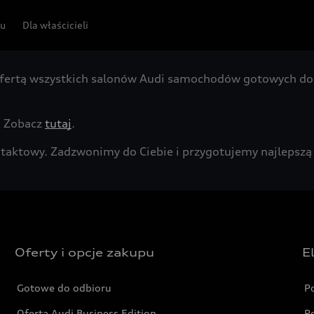
pu
Dla właścicieli
fertą wszystkich salonów Audi samochodów gotowych do 
. Zobacz
tutaj
.
kontaktowy. Zadzwonimy do Ciebie i przygotujemy najleps
Oferty i opcje zakupu
E
Gotowe do odbioru
P
Oferta Audi Business Edition
P