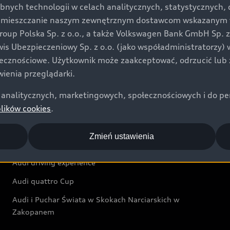
bnych technologii w celach analitycznych, statystycznych,
Audi exclusive
umieszczanie naszym zewnętrznym dostawcom wskazanym w 
up Polska Sp. z o.o., a także Volkswagen Bank GmbH Sp. z o
Świat Audi
rwis Ubezpieczeniowy Sp. z o.o. (jako współadministratorzy
łecznościowe. Użytkownik może zaakceptować, odrzucić lub 
Aktualności i historie postępu
ienia przeglądarki.
Audi Revolut F1® Team
analitycznych, marketingowych, społecznościowych i do perso
Audi Nuvolari
plików cookies
.
Audi Sport Festiwal
Zmień ustawienia
Audi i Muzeum Sztuki Nowoczesnej w Warszawie
Audi driving experience
Audi quattro Cup
Audi i Puchar Świata w Skokach Narciarskich w
Zakopanem