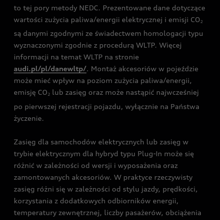
to tej pory metody NEDC. Prezentowane dane dotyczące
wartości zużycia paliwa/energii elektrycznej i emisji CO
2
są danymi zgodnymi ze świadectwem homologacji typu
wyznaczonymi zgodnie z procedurą WLTP. Więcej
informacji na temat WLTP na stronie
audi.pl/pl/danewltp/
. Montaż akcesoriów w pojeździe
może mieć wpływ na poziom zużycia paliwa/energii,
emisję CO
lub zasięg oraz może nastąpić najwcześniej
2
po pierwszej rejestracji pojazdu, wyłącznie na Państwa
życzenie.
Zasięg dla samochodów elektrycznych lub zasięg w
trybie elektrycznym dla hybryd typu Plug-In może się
różnić w zależności od wersji i wyposażenia oraz
zamontowanych akcesoriów. W praktyce rzeczywisty
zasięg różni się w zależności od stylu jazdy, prędkości,
korzystania z dodatkowych odbiorników energii,
temperatury zewnętrznej, liczby pasażerów, obciążenia