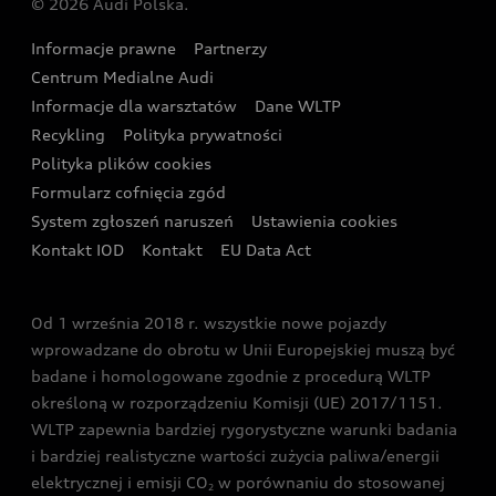
© 2026 Audi Polska.
Gwarancja
Wyszukaj najbliższego Partnera Audi
Audi Sport Festiwal
Eksperci elektromobilności Audi
Informacje prawne
Partnerzy
Akcje serwisowe Audi
Oferta dla przedsiębiorców
Audi i Muzeum Sztuki Nowoczesnej w Warszawie
Centrum Medialne Audi
Zasięg
Katalog online akcesoriów
Oferta dla klientów prywatnych
Informacje dla warsztatów
Dane WLTP
Audi driving experience
Ładowanie
Recykling
Polityka prywatności
Kalkulator rat
Audi quattro Cup
Polityka plików cookies
Formularz cofnięcia zgód
Ubezpieczenie
Audi i Puchar Świata w Skokach Narciarskich w
System zgłoszeń naruszeń
Ustawienia cookies
Zakopanem
Świat Audi RS
Kontakt IOD
Kontakt
EU Data Act
Audi driving experience
Od 1 września 2018 r. wszystkie nowe pojazdy
Audi exclusive
wprowadzane do obrotu w Unii Europejskiej muszą być
badane i homologowane zgodnie z procedurą WLTP
określoną w rozporządzeniu Komisji (UE) 2017/1151.
WLTP zapewnia bardziej rygorystyczne warunki badania
i bardziej realistyczne wartości zużycia paliwa/energii
elektrycznej i emisji CO
w porównaniu do stosowanej
2