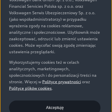
za dopłatą. Wiążące ustalenie ceny, wyposażenia i
Financial Servicies Polska sp. z o.o. oraz
specyfikacji pojazdu następują w umowie sprzedaży, a
Volkswagen Serwis Ubezpieczeniowy Sp. z o.o.
określenie parametrów technicznych zawiera
(jako współadministratorzy) w przypadku
świadectwo homologacji typu pojazdu. Zastrzegamy
wyrażenia zgody na cookies reklamowe,
sobie prawo do zmian i pomyłek. Wszelkie informacje
analityczne i społecznościowe. Użytkownik może
prezentowane na stronie są aktualne na dzień ich
zaakceptować, odrzucić lub zmienić ustawienia
zamieszczania. W celu uzyskania najnowszych
cookies. Może wycofać swoją zgodę zmieniając
informacji prosimy kontaktować się z Partnerem Marki
ustawienia przeglądarki.
Audi.
Wykorzystujemy cookies też w celach
Wszystkie produkowane obecnie samochody marki Audi
analitycznych, marketingowych,
są wykonywane z materiałów spełniających pod
społecznościowych i do personalizacji treści na
względem możliwości odzysku i recyklingu wymagania
stronie. Więcej w
Polityce prywatności
oraz
określone w normie ISO 22628 i są zgodne z
Polityce plików cookies
.
europejskimi świadectwami homologacji wydanymi wg
dyrektywy 2005/64/WE. Volkswagen Group Polska sp. z
o.o. podlega obowiązkowi zapewnienia wszystkim
użytkownikom samochodów marki Volkswagen sieci
Akceptuję