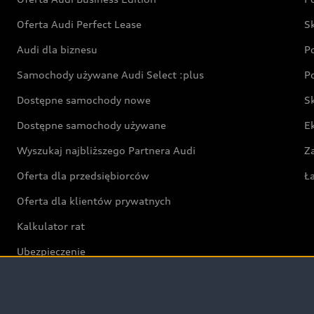
Oferta Audi Perfect Lease
S
Audi dla biznesu
P
Samochody używane Audi Select :plus
P
Dostępne samochody nowe
S
Dostępne samochody używane
E
Wyszukaj najbliższego Partnera Audi
Z
Oferta dla przedsiębiorców
Ł
Oferta dla klientów prywatnych
Kalkulator rat
Ubezpieczenie
Świat Audi RS
Audi driving experience