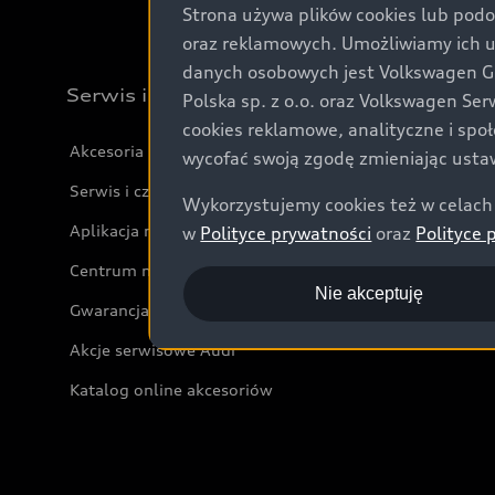
Strona używa plików cookies lub podo
oraz reklamowych. Umożliwiamy ich 
danych osobowych jest Volkswagen Gro
Serwis i akcesoria
Polska sp. z o.o. oraz Volkswagen Se
cookies reklamowe, analityczne i spo
Akcesoria
wycofać swoją zgodę zmieniając ustaw
Serwis i części
Wykorzystujemy cookies też w celach 
Aplikacja myAudi i usługi cyfrowe
w
Polityce prywatności
oraz
Polityce 
Centrum napraw powypadkowych
Nie akceptuję
Gwarancja
Akcje serwisowe Audi
Katalog online akcesoriów