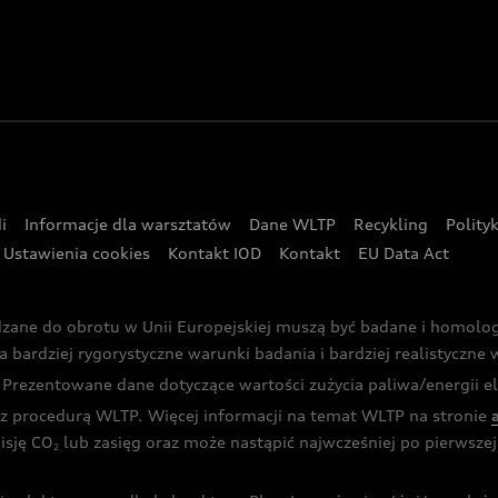
i
Informacje dla warsztatów
Dane WLTP
Recykling
Polity
Ustawienia cookies
Kontakt IOD
Kontakt
EU Data Act
dzane do obrotu w Unii Europejskiej muszą być badane i homol
rdziej rygorystyczne warunki badania i bardziej realistyczne wa
rezentowane dane dotyczące wartości zużycia paliwa/energii ele
 procedurą WLTP. Więcej informacji na temat WLTP na stronie
isję CO
lub zasięg oraz może nastąpić najwcześniej po pierwszej 
2