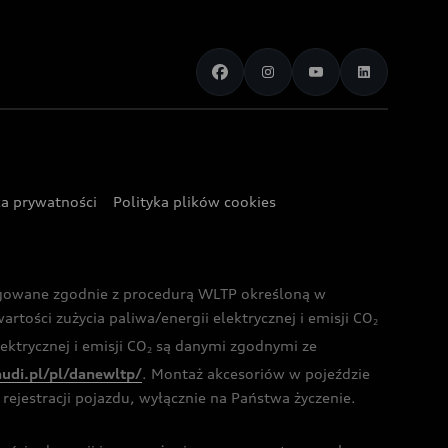
ka prywatności
Polityka plików cookies
ogowane zgodnie z procedurą WLTP określoną w
rtości zużycia paliwa/energii elektrycznej i emisji CO
2
ktrycznej i emisji CO
są danymi zgodnymi ze
2
audi.pl/pl/danewltp/
. Montaż akcesoriów w pojeździe
rejestracji pojazdu, wyłącznie na Państwa życzenie.