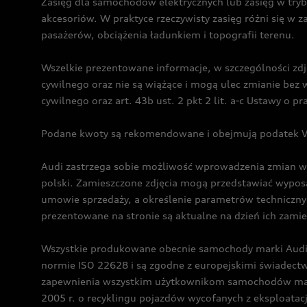
Zasięg dla samochodów elektrycznych lub zasięg w tryb
akcesoriów. W praktyce rzeczywisty zasięg różni się w z
pasażerów, obciążenia ładunkiem i topografii terenu.
Wszelkie prezentowane informacje, w szczególności zdję
cywilnego oraz nie są wiążące i mogą ulec zmianie be
cywilnego oraz art. 43b ust. 2 pkt 2 lit. a-c Ustawy o 
Podane kwoty są rekomendowane i obejmują podatek VA
Audi zastrzega sobie możliwość wprowadzenia zmian w 
polski. Zamieszczone zdjęcia mogą przedstawiać wyposa
umowie sprzedaży, a określenie parametrów techniczny
prezentowane na stronie są aktualne na dzień ich zami
Wszystkie produkowane obecnie samochody marki Audi 
normie ISO 22628 i są zgodne z europejskimi świadec
zapewnienia wszystkim użytkownikom samochodów marki 
2005 r. o recyklingu pojazdów wycofanych z eksploatacj