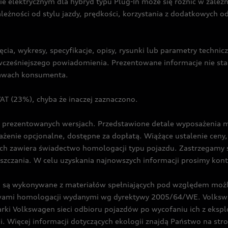
ie elektrycznym dla hybryd typu Plug-In może się różnić w zale
ależności od stylu jazdy, prędkości, korzystania z dodatkowych o
cia, wykresy, specyfikacje, opisy, rysunki lub parametry techni
z wcześniejszego powiadomienia. Prezentowane informacje nie s
prawach konsumenta.
T (23%), chyba że inaczej zaznaczono.
prezentowanych wersjach. Przedstawione detale wyposażenia mogą
żenie opcjonalne, dostępne za dopłatą. Wiążące ustalenie ceny, 
ch zawiera świadectwo homologacji typu pojazdu. Zastrzegamy 
eszczania. W celu uzyskania najnowszych informacji prosimy kon
są wykonywane z materiałów spełniających pod względem możli
twami homologacji wydanymi wg dyrektywy 2005/64/WE. Volkswa
Volkswagen sieci odbioru pojazdów po wycofaniu ich z eksploa
i. Więcej informacji dotyczących ekologii znajdą Państwo na str