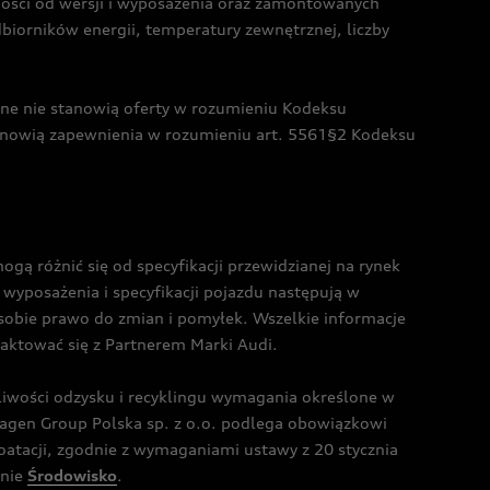
żności od wersji i wyposażenia oraz zamontowanych
dbiorników energii, temperatury zewnętrznej, liczby
czne nie stanowią oferty w rozumieniu Kodeksu
tanowią zapewnienia w rozumieniu art. 5561§2 Kodeksu
 różnić się od specyfikacji przewidzianej na rynek
wyposażenia i specyfikacji pojazdu następują w
sobie prawo do zmian i pomyłek. Wszelkie informacje
taktować się z Partnerem Marki Audi.
wości odzysku i recyklingu wymagania określone w
gen Group Polska sp. z o.o. podlega obowiązkowi
tacji, zgodnie z wymaganiami ustawy z 20 stycznia
onie
Środowisko
.