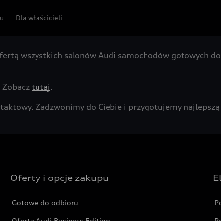
pu
Dla właścicieli
fertą wszystkich salonów Audi samochodów gotowych do 
. Zobacz
tutaj
.
kontaktowy. Zadzwonimy do Ciebie i przygotujemy najleps
Oferty i opcje zakupu
E
Gotowe do odbioru
P
Oferta Audi Business Edition
P