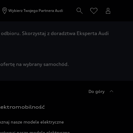
Wybierz Twojego Partnera Audi
odbioru. Skorzystaj z doradztwa Eksperta Audi
zą ofertę na wybrany samochód.
Do góry
lektromobilność
oznaj nasze modele elektryczne
orównaj nasze modele elektryczne