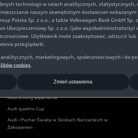
bnych technologii w celach analitycznych, statystycznych,
Audi exclusive
umieszczanie naszym zewnętrznym dostawcom wskazanym w 
up Polska Sp. z o.o., a także Volkswagen Bank GmbH Sp. z o
Świat Audi
rwis Ubezpieczeniowy Sp. z o.o. (jako współadministratorzy
łecznościowe. Użytkownik może zaakceptować, odrzucić lub 
Aktualności i historie postępu
ienia przeglądarki.
Audi Revolut F1® Team
analitycznych, marketingowych, społecznościowych i do perso
Audi Nuvolari
plików cookies
.
Audi Sport Festiwal
Zmień ustawienia
Audi i Muzeum Sztuki Nowoczesnej w Warszawie
Audi driving experience
Audi quattro Cup
Audi i Puchar Świata w Skokach Narciarskich w
Zakopanem