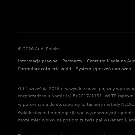
© 2026 Audi Polska.
Informacje prawne
Partnerzy
Centrum Medialne Aud
Formularz cofnięcia zgód
System zgłoszeń naruszeń
Od 1 września 2018 r. wszystkie nowe pojazdy wprowa
rozporządzeniu Komisji (UE) 2017/1151. WLTP zapewnia ba
w porównaniu do stosowanej to tej pory metody NEDC. P
świadectwem homologacji typu wyznaczonymi zgodnie z
może mieć wpływ na poziom zużycia paliwa/energii, em