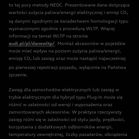
to tej pory metody NEDC. Prezentowane dane dotyczące
wartości zużycia paliwa/energii elektrycznej i emisji CO
2
są danymi zgodnymi ze świadectwem homologacji typu
wyznaczonymi zgodnie z procedurą WLTP. Więcej
informacji na temat WLTP na stronie
audi.pl/pl/danewltp/
. Montaż akcesoriów w pojeździe
może mieć wpływ na poziom zużycia paliwa/energii,
emisję CO
lub zasięg oraz może nastąpić najwcześniej
2
po pierwszej rejestracji pojazdu, wyłącznie na Państwa
życzenie.
Zasięg dla samochodów elektrycznych lub zasięg w
trybie elektrycznym dla hybryd typu Plug-In może się
różnić w zależności od wersji i wyposażenia oraz
zamontowanych akcesoriów. W praktyce rzeczywisty
zasięg różni się w zależności od stylu jazdy, prędkości,
korzystania z dodatkowych odbiorników energii,
temperatury zewnętrznej, liczby pasażerów, obciążenia