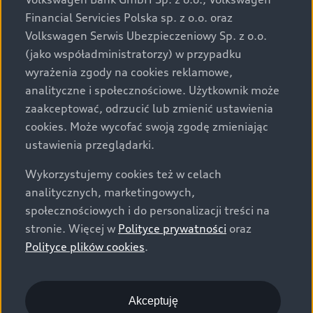
za dopłatą. Wiążące ustalenie ceny, wyposażenia i
Financial Servicies Polska sp. z o.o. oraz
specyfikacji pojazdu następują w umowie sprzedaży, a
Volkswagen Serwis Ubezpieczeniowy Sp. z o.o.
określenie parametrów technicznych zawiera
(jako współadministratorzy) w przypadku
świadectwo homologacji typu pojazdu. Zastrzegamy
wyrażenia zgody na cookies reklamowe,
sobie prawo do zmian i pomyłek. Wszelkie informacje
analityczne i społecznościowe. Użytkownik może
prezentowane na stronie są aktualne na dzień ich
zaakceptować, odrzucić lub zmienić ustawienia
zamieszczania. W celu uzyskania najnowszych
cookies. Może wycofać swoją zgodę zmieniając
informacji prosimy kontaktować się z Partnerem Marki
ustawienia przeglądarki.
Audi.
Wykorzystujemy cookies też w celach
Wszystkie produkowane obecnie samochody marki Audi
analitycznych, marketingowych,
są wykonywane z materiałów spełniających pod
społecznościowych i do personalizacji treści na
względem możliwości odzysku i recyklingu wymagania
stronie. Więcej w
Polityce prywatności
oraz
określone w normie ISO 22628 i są zgodne z
Polityce plików cookies
.
europejskimi świadectwami homologacji wydanymi wg
dyrektywy 2005/64/WE. Volkswagen Group Polska sp. z
o.o. podlega obowiązkowi zapewnienia wszystkim
użytkownikom samochodów marki Volkswagen sieci
Akceptuję