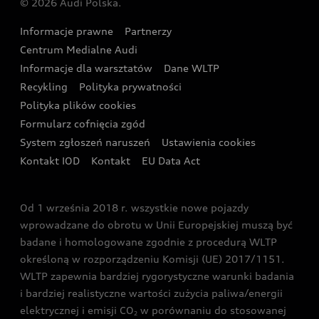
© 2026 Audi Polska.
Gwarancja
Wyszukaj najbliższego Partnera Audi
Audi Sport Festiwal
Eksperci elektromobilności Audi
Informacje prawne
Partnerzy
Akcje serwisowe Audi
Oferta dla przedsiębiorców
Audi i Muzeum Sztuki Nowoczesnej w Warszawie
Centrum Medialne Audi
Zasięg
Katalog online akcesoriów
Oferta dla klientów prywatnych
Informacje dla warsztatów
Dane WLTP
Audi driving experience
Ładowanie
Recykling
Polityka prywatności
Kalkulator rat
Audi quattro Cup
Polityka plików cookies
Formularz cofnięcia zgód
Ubezpieczenie
Audi i Puchar Świata w Skokach Narciarskich w
System zgłoszeń naruszeń
Ustawienia cookies
Zakopanem
Świat Audi RS
Kontakt IOD
Kontakt
EU Data Act
Audi driving experience
Od 1 września 2018 r. wszystkie nowe pojazdy
Audi exclusive
wprowadzane do obrotu w Unii Europejskiej muszą być
badane i homologowane zgodnie z procedurą WLTP
określoną w rozporządzeniu Komisji (UE) 2017/1151.
WLTP zapewnia bardziej rygorystyczne warunki badania
i bardziej realistyczne wartości zużycia paliwa/energii
elektrycznej i emisji CO
w porównaniu do stosowanej
2