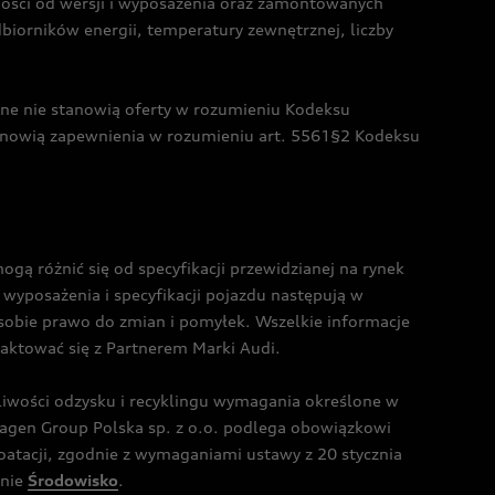
żności od wersji i wyposażenia oraz zamontowanych
dbiorników energii, temperatury zewnętrznej, liczby
czne nie stanowią oferty w rozumieniu Kodeksu
tanowią zapewnienia w rozumieniu art. 5561§2 Kodeksu
 różnić się od specyfikacji przewidzianej na rynek
wyposażenia i specyfikacji pojazdu następują w
sobie prawo do zmian i pomyłek. Wszelkie informacje
taktować się z Partnerem Marki Audi.
wości odzysku i recyklingu wymagania określone w
gen Group Polska sp. z o.o. podlega obowiązkowi
tacji, zgodnie z wymaganiami ustawy z 20 stycznia
onie
Środowisko
.