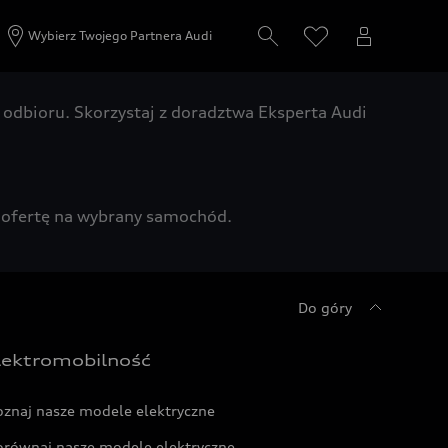
Wybierz Twojego Partnera Audi
odbioru. Skorzystaj z doradztwa Eksperta Audi
zą ofertę na wybrany samochód.
Do góry
lektromobilność
oznaj nasze modele elektryczne
orównaj nasze modele elektryczne