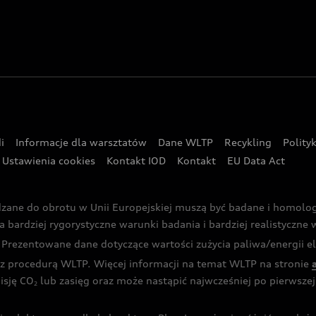
i
Informacje dla warsztatów
Dane WLTP
Recykling
Polity
Ustawienia cookies
Kontakt IOD
Kontakt
EU Data Act
dzane do obrotu w Unii Europejskiej muszą być badane i homol
rdziej rygorystyczne warunki badania i bardziej realistyczne wa
rezentowane dane dotyczące wartości zużycia paliwa/energii ele
 procedurą WLTP. Więcej informacji na temat WLTP na stronie
isję CO
lub zasięg oraz może nastąpić najwcześniej po pierwszej 
2