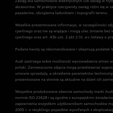
Zasięg dla samochodów elektrycznych lub zasięg w tryb
akcesoriów. W praktyce rzeczywisty zasięg różni się w z
pasażerów, obciążenia ładunkiem i topografii terenu.
Wszelkie prezentowane informacje, w szczególności zdję
cywilnego oraz nie są wiążące i mogą ulec zmianie be
cywilnego oraz art. 43b ust. 2 pkt 2 lit. a-c Ustawy o 
Podane kwoty są rekomendowane i obejmują podatek VA
Audi zastrzega sobie możliwość wprowadzenia zmian w 
polski. Zamieszczone zdjęcia mogą przedstawiać wyposa
umowie sprzedaży, a określenie parametrów techniczny
prezentowane na stronie są aktualne na dzień ich zami
Wszystkie produkowane obecnie samochody marki Audi 
normie ISO 22628 i są zgodne z europejskimi świadec
zapewnienia wszystkim użytkownikom samochodów marki 
2005 r. o recyklingu pojazdów wycofanych z eksploatacj