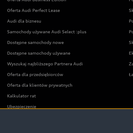
Oferta Audi Perfect Lease
S
Audi dla biznesu
P
Samochody używane Audi Select :plus
P
Dostępne samochody nowe
S
Dostępne samochody używane
E
Wyszukaj najbliższego Partnera Audi
Z
Oferta dla przedsiębiorców
Ł
Oferta dla klientów prywatnych
Kalkulator rat
Ubezpieczenie
Świat Audi RS
Audi driving experience