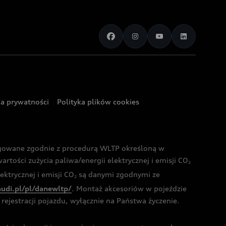
ka prywatności
Polityka plików cookies
ogowane zgodnie z procedurą WLTP określoną w
rtości zużycia paliwa/energii elektrycznej i emisji CO
2
ktrycznej i emisji CO
są danymi zgodnymi ze
2
audi.pl/pl/danewltp/
. Montaż akcesoriów w pojeździe
rejestracji pojazdu, wyłącznie na Państwa życzenie.