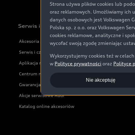
Strona używa plików cookies lub podo
oraz reklamowych. Umożliwiamy ich 
danych osobowych jest Volkswagen Gro
Serwis i akcesoria
Polska sp. z o.o. oraz Volkswagen Se
cookies reklamowe, analityczne i spo
Akcesoria
wycofać swoją zgodę zmieniając ustaw
Serwis i części
Wykorzystujemy cookies też w celach 
Aplikacja myAudi i usługi cyfrowe
w
Polityce prywatności
oraz
Polityce 
Centrum napraw powypadkowych
Nie akceptuję
Gwarancja
Akcje serwisowe Audi
Katalog online akcesoriów