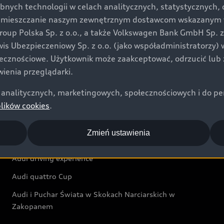
bnych technologii w celach analitycznych, statystycznych,
Audi exclusive
umieszczanie naszym zewnętrznym dostawcom wskazanym w 
up Polska Sp. z o.o., a także Volkswagen Bank GmbH Sp. z o
Świat Audi
rwis Ubezpieczeniowy Sp. z o.o. (jako współadministratorzy
łecznościowe. Użytkownik może zaakceptować, odrzucić lub 
Aktualności i historie postępu
ienia przeglądarki.
Audi Revolut F1® Team
analitycznych, marketingowych, społecznościowych i do perso
Audi Nuvolari
plików cookies
.
Audi Sport Festiwal
Zmień ustawienia
Audi i Muzeum Sztuki Nowoczesnej w Warszawie
Audi driving experience
Audi quattro Cup
Audi i Puchar Świata w Skokach Narciarskich w
Zakopanem