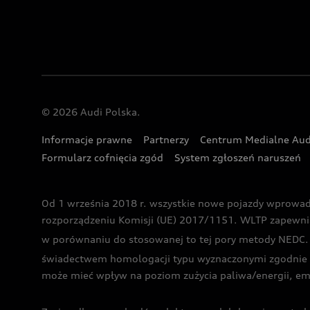
© 2026 Audi Polska.
Informacje prawne
Partnerzy
Centrum Medialne Aud
Formularz cofnięcia zgód
System zgłoszeń naruszeń
Od 1 września 2018 r. wszystkie nowe pojazdy wprowa
rozporządzeniu Komisji (UE) 2017/1151. WLTP zapewnia ba
w porównaniu do stosowanej to tej pory metody NEDC. P
świadectwem homologacji typu wyznaczonymi zgodnie z
może mieć wpływ na poziom zużycia paliwa/energii, em