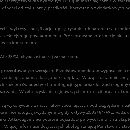
ie elektrycznym dla hybryd typu Plug-In może się różnić w zale
ależności od stylu jazdy, prędkości, korzystania z dodatkowych o
cia, wykresy, specyfikacje, opisy, rysunki lub parametry techni
z wcześniejszego powiadomienia. Prezentowane informacje nie s
prawach konsumenta.
T (23%), chyba że inaczej zaznaczono.
prezentowanych wersjach. Przedstawione detale wyposażenia mogą
żenie opcjonalne, dostępne za dopłatą. Wiążące ustalenie ceny, 
ch zawiera świadectwo homologacji typu pojazdu. Zastrzegamy 
eszczania. W celu uzyskania najnowszych informacji prosimy kon
są wykonywane z materiałów spełniających pod względem możli
twami homologacji wydanymi wg dyrektywy 2005/64/WE. Volkswa
Volkswagen sieci odbioru pojazdów po wycofaniu ich z eksploa
i. Więcej informacji dotyczących ekologii znajdą Państwo na str