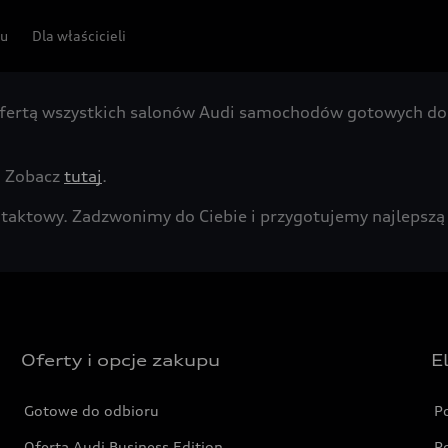
pu
Dla właścicieli
fertą wszystkich salonów Audi samochodów gotowych do 
. Zobacz
tutaj
.
kontaktowy. Zadzwonimy do Ciebie i przygotujemy najleps
Oferty i opcje zakupu
E
Gotowe do odbioru
P
Oferta Audi Business Edition
P