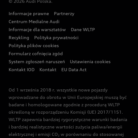
© 2026 Audi Polska.
Gwarancja
Wyszukaj najbliższego Partnera Audi
Audi Sport Festiwal
Eksperci elektromobilności Audi
Informacje prawne
Partnerzy
Akcje serwisowe Audi
Oferta dla przedsiębiorców
Audi i Muzeum Sztuki Nowoczesnej w Warszawie
Centrum Medialne Audi
Zasięg
Katalog online akcesoriów
Oferta dla klientów prywatnych
Informacje dla warsztatów
Dane WLTP
Audi driving experience
Ładowanie
Recykling
Polityka prywatności
Kalkulator rat
Audi quattro Cup
Polityka plików cookies
Formularz cofnięcia zgód
Ubezpieczenie
Audi i Puchar Świata w Skokach Narciarskich w
System zgłoszeń naruszeń
Ustawienia cookies
Zakopanem
Świat Audi RS
Kontakt IOD
Kontakt
EU Data Act
Audi driving experience
Od 1 września 2018 r. wszystkie nowe pojazdy
Audi exclusive
wprowadzane do obrotu w Unii Europejskiej muszą być
badane i homologowane zgodnie z procedurą WLTP
określoną w rozporządzeniu Komisji (UE) 2017/1151.
WLTP zapewnia bardziej rygorystyczne warunki badania
i bardziej realistyczne wartości zużycia paliwa/energii
elektrycznej i emisji CO
w porównaniu do stosowanej
2