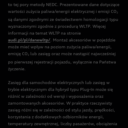
to tej pory metody NEDC. Prezentowane dane dotyczące
wartości zużycia paliwa/energii elektrycznej i emisji CO
2
są danymi zgodnymi ze świadectwem homologacji typu
wyznaczonymi zgodnie z procedurą WLTP. Więcej
informacji na temat WLTP na stronie
audi.pl/pl/danewltp/
. Montaż akcesoriów w pojeździe
może mieć wpływ na poziom zużycia paliwa/energii,
emisję CO
lub zasięg oraz może nastąpić najwcześniej
2
po pierwszej rejestracji pojazdu, wyłącznie na Państwa
życzenie.
Zasięg dla samochodów elektrycznych lub zasięg w
trybie elektrycznym dla hybryd typu Plug-In może się
różnić w zależności od wersji i wyposażenia oraz
zamontowanych akcesoriów. W praktyce rzeczywisty
zasięg różni się w zależności od stylu jazdy, prędkości,
korzystania z dodatkowych odbiorników energii,
temperatury zewnętrznej, liczby pasażerów, obciążenia