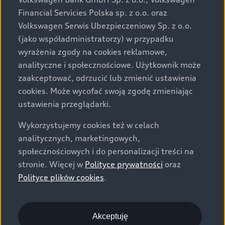
za dopłatą. Wiążące ustalenie ceny, wyposażenia i
Financial Servicies Polska sp. z o.o. oraz
specyfikacji pojazdu następują w umowie sprzedaży, a
Volkswagen Serwis Ubezpieczeniowy Sp. z o.o.
określenie parametrów technicznych zawiera
(jako współadministratorzy) w przypadku
świadectwo homologacji typu pojazdu. Zastrzegamy
wyrażenia zgody na cookies reklamowe,
sobie prawo do zmian i pomyłek. Wszelkie informacje
analityczne i społecznościowe. Użytkownik może
prezentowane na stronie są aktualne na dzień ich
zaakceptować, odrzucić lub zmienić ustawienia
zamieszczania. W celu uzyskania najnowszych
cookies. Może wycofać swoją zgodę zmieniając
informacji prosimy kontaktować się z Partnerem Marki
ustawienia przeglądarki.
Audi.
Wykorzystujemy cookies też w celach
Wszystkie produkowane obecnie samochody marki Audi
analitycznych, marketingowych,
są wykonywane z materiałów spełniających pod
społecznościowych i do personalizacji treści na
względem możliwości odzysku i recyklingu wymagania
stronie. Więcej w
Polityce prywatności
oraz
określone w normie ISO 22628 i są zgodne z
Polityce plików cookies
.
europejskimi świadectwami homologacji wydanymi wg
dyrektywy 2005/64/WE. Volkswagen Group Polska sp. z
o.o. podlega obowiązkowi zapewnienia wszystkim
użytkownikom samochodów marki Volkswagen sieci
Akceptuję