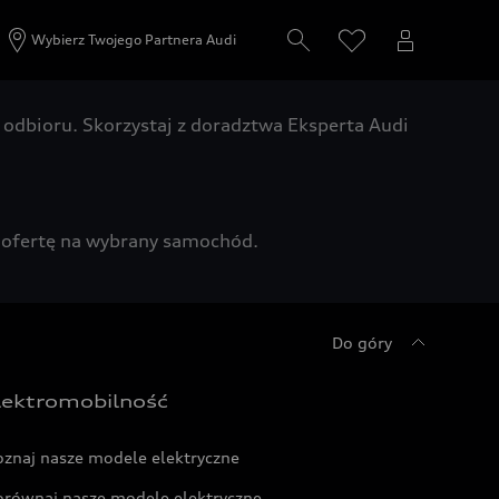
Wybierz Twojego Partnera Audi
odbioru. Skorzystaj z doradztwa Eksperta Audi
zą ofertę na wybrany samochód.
Do góry
lektromobilność
oznaj nasze modele elektryczne
orównaj nasze modele elektryczne