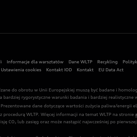
i
Informacje dla warsztatów
Dane WLTP
Recykling
Polity
Ustawienia cookies
Kontakt IOD
Kontakt
EU Data Act
dzane do obrotu w Unii Europejskiej muszą być badane i homol
rdziej rygorystyczne warunki badania i bardziej realistyczne wa
rezentowane dane dotyczące wartości zużycia paliwa/energii ele
 procedurą WLTP. Więcej informacji na temat WLTP na stronie
isję CO
lub zasięg oraz może nastąpić najwcześniej po pierwszej 
2