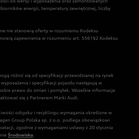
żności od wersji i wyposażenia oraz zamontowanych
dbiorników energii, temperatury zewnętrznej, liczby
czne nie stanowią oferty w rozumieniu Kodeksu
tanowią zapewnienia w rozumieniu art. 5561§2 Kodeksu
 różnić się od specyfikacji przewidzianej na rynek
wyposażenia i specyfikacji pojazdu następują w
sobie prawo do zmian i pomyłek. Wszelkie informacje
taktować się z Partnerem Marki Audi.
wości odzysku i recyklingu wymagania określone w
gen Group Polska sp. z o.o. podlega obowiązkowi
tacji, zgodnie z wymaganiami ustawy z 20 stycznia
onie
Środowisko
.