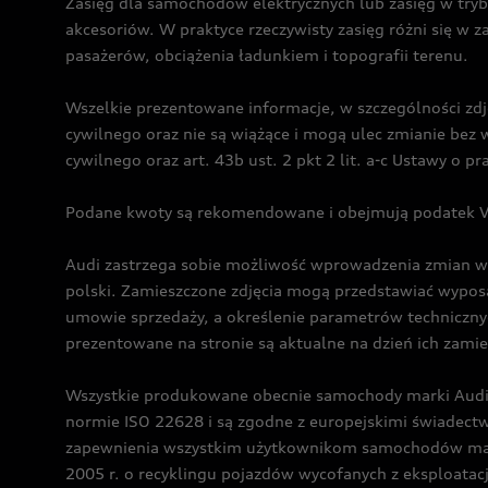
Zasięg dla samochodów elektrycznych lub zasięg w tryb
akcesoriów. W praktyce rzeczywisty zasięg różni się w z
pasażerów, obciążenia ładunkiem i topografii terenu.
Wszelkie prezentowane informacje, w szczególności zdję
cywilnego oraz nie są wiążące i mogą ulec zmianie be
cywilnego oraz art. 43b ust. 2 pkt 2 lit. a-c Ustawy o 
Podane kwoty są rekomendowane i obejmują podatek VA
Audi zastrzega sobie możliwość wprowadzenia zmian w 
polski. Zamieszczone zdjęcia mogą przedstawiać wyposa
umowie sprzedaży, a określenie parametrów techniczny
prezentowane na stronie są aktualne na dzień ich zami
Wszystkie produkowane obecnie samochody marki Audi 
normie ISO 22628 i są zgodne z europejskimi świadec
zapewnienia wszystkim użytkownikom samochodów marki 
2005 r. o recyklingu pojazdów wycofanych z eksploatacj