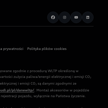
ka prywatności
Polityka plików cookies
ogowane zgodnie z procedurą WLTP określoną w
rtości zużycia paliwa/energii elektrycznej i emisji CO
2
ktrycznej i emisji CO
są danymi zgodnymi ze
2
audi.pl/pl/danewltp/
. Montaż akcesoriów w pojeździe
rejestracji pojazdu, wyłącznie na Państwa życzenie.