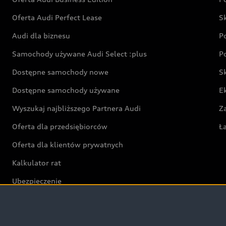
Oferta Audi Perfect Lease
S
Audi dla biznesu
P
Samochody używane Audi Select :plus
P
Dostępne samochody nowe
S
Dostępne samochody używane
E
Wyszukaj najbliższego Partnera Audi
Z
Oferta dla przedsiębiorców
Ł
Oferta dla klientów prywatnych
Kalkulator rat
Ubezpieczenie
Świat Audi RS
Audi driving experience