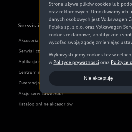
Strona używa plików cookies lub podo
oraz reklamowych. Umożliwiamy ich 
danych osobowych jest Volkswagen Gro
Serwis i akcesoria
Polska sp. z o.o. oraz Volkswagen Se
cookies reklamowe, analityczne i spo
Akcesoria
wycofać swoją zgodę zmieniając ustaw
Serwis i części
Wykorzystujemy cookies też w celach 
Aplikacja myAudi i usługi cyfrowe
w
Polityce prywatności
oraz
Polityce 
Centrum napraw powypadkowych
Nie akceptuję
Gwarancja
Akcje serwisowe Audi
Katalog online akcesoriów