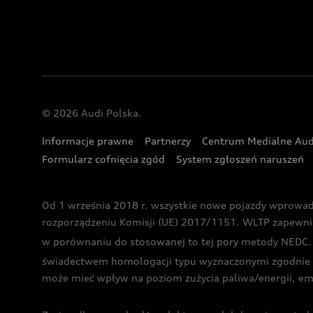
© 2026 Audi Polska.
Informacje prawne
Partnerzy
Centrum Medialne Aud
Formularz cofnięcia zgód
System zgłoszeń naruszeń
Od 1 września 2018 r. wszystkie nowe pojazdy wprowa
rozporządzeniu Komisji (UE) 2017/1151. WLTP zapewnia ba
w porównaniu do stosowanej to tej pory metody NEDC. P
świadectwem homologacji typu wyznaczonymi zgodnie z
może mieć wpływ na poziom zużycia paliwa/energii, em