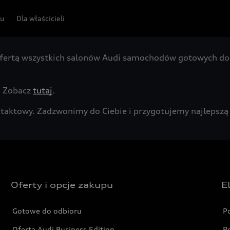
pu
Dla właścicieli
fertą wszystkich salonów Audi samochodów gotowych do 
. Zobacz
tutaj
.
kontaktowy. Zadzwonimy do Ciebie i przygotujemy najleps
Oferty i opcje zakupu
E
Gotowe do odbioru
P
Oferta Audi Business Edition
P