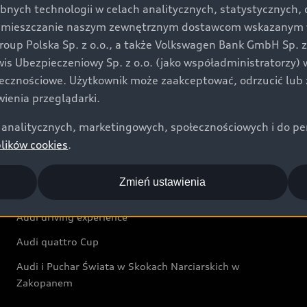
bnych technologii w celach analitycznych, statystycznych,
Audi exclusive
umieszczanie naszym zewnętrznym dostawcom wskazanym w 
up Polska Sp. z o.o., a także Volkswagen Bank GmbH Sp. z o
Świat Audi
rwis Ubezpieczeniowy Sp. z o.o. (jako współadministratorzy
łecznościowe. Użytkownik może zaakceptować, odrzucić lub 
Aktualności i historie postępu
ienia przeglądarki.
Audi Revolut F1® Team
analitycznych, marketingowych, społecznościowych i do perso
Audi Nuvolari
plików cookies
.
Audi Sport Festiwal
Zmień ustawienia
Audi i Muzeum Sztuki Nowoczesnej w Warszawie
Audi driving experience
Audi quattro Cup
Audi i Puchar Świata w Skokach Narciarskich w
Zakopanem