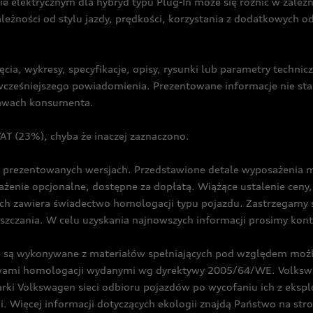
ie elektrycznym dla hybryd typu Plug-In może się różnić w zale
ależności od stylu jazdy, prędkości, korzystania z dodatkowych o
cia, wykresy, specyfikacje, opisy, rysunki lub parametry techni
z wcześniejszego powiadomienia. Prezentowane informacje nie s
prawach konsumenta.
T (23%), chyba że inaczej zaznaczono.
prezentowanych wersjach. Przedstawione detale wyposażenia mogą
żenie opcjonalne, dostępne za dopłatą. Wiążące ustalenie ceny, 
ch zawiera świadectwo homologacji typu pojazdu. Zastrzegamy 
eszczania. W celu uzyskania najnowszych informacji prosimy kon
są wykonywane z materiałów spełniających pod względem możli
twami homologacji wydanymi wg dyrektywy 2005/64/WE. Volkswa
Volkswagen sieci odbioru pojazdów po wycofaniu ich z eksploa
i. Więcej informacji dotyczących ekologii znajdą Państwo na str