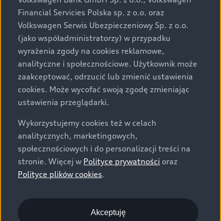
za dopłatą. Wiążące ustalenie ceny, wyposażenia i
Financial Servicies Polska sp. z o.o. oraz
specyfikacji pojazdu następują w umowie sprzedaży, a
Volkswagen Serwis Ubezpieczeniowy Sp. z o.o.
określenie parametrów technicznych zawiera
(jako współadministratorzy) w przypadku
świadectwo homologacji typu pojazdu. Zastrzegamy
wyrażenia zgody na cookies reklamowe,
sobie prawo do zmian i pomyłek. Wszelkie informacje
analityczne i społecznościowe. Użytkownik może
prezentowane na stronie są aktualne na dzień ich
zaakceptować, odrzucić lub zmienić ustawienia
zamieszczania. W celu uzyskania najnowszych
cookies. Może wycofać swoją zgodę zmieniając
informacji prosimy kontaktować się z Partnerem Marki
ustawienia przeglądarki.
Audi.
Wykorzystujemy cookies też w celach
Wszystkie produkowane obecnie samochody marki Audi
analitycznych, marketingowych,
są wykonywane z materiałów spełniających pod
społecznościowych i do personalizacji treści na
względem możliwości odzysku i recyklingu wymagania
stronie. Więcej w
Polityce prywatności
oraz
określone w normie ISO 22628 i są zgodne z
Polityce plików cookies
.
europejskimi świadectwami homologacji wydanymi wg
dyrektywy 2005/64/WE. Volkswagen Group Polska sp. z
o.o. podlega obowiązkowi zapewnienia wszystkim
użytkownikom samochodów marki Volkswagen sieci
Akceptuję