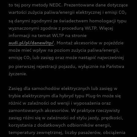
to tej pory metody NEDC. Prezentowane dane dotyczące
wartości zużycia paliwa/energii elektrycznej i emisji CO
2
są danymi zgodnymi ze świadectwem homologacji typu
wyznaczonymi zgodnie z procedurą WLTP. Więcej
informacji na temat WLTP na stronie
audi.pl/pl/danewltp/
. Montaż akcesoriów w pojeździe
może mieć wpływ na poziom zużycia paliwa/energii,
emisję CO
lub zasięg oraz może nastąpić najwcześniej
2
po pierwszej rejestracji pojazdu, wyłącznie na Państwa
życzenie.
Zasięg dla samochodów elektrycznych lub zasięg w
trybie elektrycznym dla hybryd typu Plug-In może się
różnić w zależności od wersji i wyposażenia oraz
zamontowanych akcesoriów. W praktyce rzeczywisty
zasięg różni się w zależności od stylu jazdy, prędkości,
korzystania z dodatkowych odbiorników energii,
temperatury zewnętrznej, liczby pasażerów, obciążenia