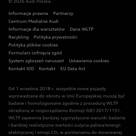
© 2026 Audi Polska.
Gwarancja
Wyszukaj najbliższego Partnera Audi
Audi Sport Festiwal
Eksperci elektromobilności Audi
Informacje prawne
Partnerzy
Akcje serwisowe Audi
Oferta dla przedsiębiorców
Audi i Muzeum Sztuki Nowoczesnej w Warszawie
Centrum Medialne Audi
Zasięg
Katalog online akcesoriów
Oferta dla klientów prywatnych
Informacje dla warsztatów
Dane WLTP
Audi driving experience
Ładowanie
Recykling
Polityka prywatności
Kalkulator rat
Audi quattro Cup
Polityka plików cookies
Formularz cofnięcia zgód
Ubezpieczenie
Audi i Puchar Świata w Skokach Narciarskich w
System zgłoszeń naruszeń
Ustawienia cookies
Zakopanem
Świat Audi RS
Kontakt IOD
Kontakt
EU Data Act
Audi driving experience
Od 1 września 2018 r. wszystkie nowe pojazdy
Audi exclusive
wprowadzane do obrotu w Unii Europejskiej muszą być
badane i homologowane zgodnie z procedurą WLTP
określoną w rozporządzeniu Komisji (UE) 2017/1151.
WLTP zapewnia bardziej rygorystyczne warunki badania
i bardziej realistyczne wartości zużycia paliwa/energii
elektrycznej i emisji CO
w porównaniu do stosowanej
2