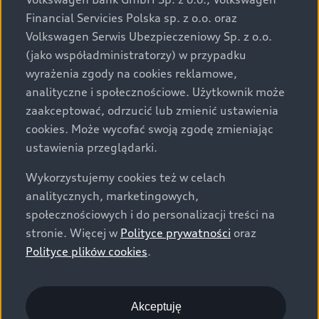
za dopłatą. Wiążące ustalenie ceny, wyposażenia i
Financial Servicies Polska sp. z o.o. oraz
specyfikacji pojazdu następują w umowie sprzedaży, a
Volkswagen Serwis Ubezpieczeniowy Sp. z o.o.
określenie parametrów technicznych zawiera
(jako współadministratorzy) w przypadku
świadectwo homologacji typu pojazdu. Zastrzegamy
wyrażenia zgody na cookies reklamowe,
sobie prawo do zmian i pomyłek. Wszelkie informacje
analityczne i społecznościowe. Użytkownik może
prezentowane na stronie są aktualne na dzień ich
zaakceptować, odrzucić lub zmienić ustawienia
zamieszczania. W celu uzyskania najnowszych
cookies. Może wycofać swoją zgodę zmieniając
informacji prosimy kontaktować się z Partnerem Marki
ustawienia przeglądarki.
Audi.
Wykorzystujemy cookies też w celach
Wszystkie produkowane obecnie samochody marki Audi
analitycznych, marketingowych,
są wykonywane z materiałów spełniających pod
społecznościowych i do personalizacji treści na
względem możliwości odzysku i recyklingu wymagania
stronie. Więcej w
Polityce prywatności
oraz
określone w normie ISO 22628 i są zgodne z
Polityce plików cookies
.
europejskimi świadectwami homologacji wydanymi wg
dyrektywy 2005/64/WE. Volkswagen Group Polska sp. z
o.o. podlega obowiązkowi zapewnienia wszystkim
użytkownikom samochodów marki Volkswagen sieci
Akceptuję