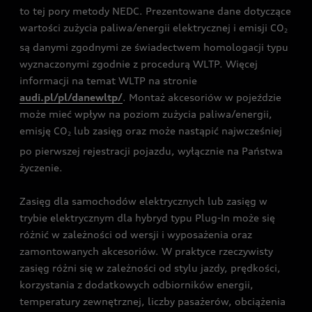
to tej pory metody NEDC. Prezentowane dane dotyczące
wartości zużycia paliwa/energii elektrycznej i emisji CO
2
są danymi zgodnymi ze świadectwem homologacji typu
wyznaczonymi zgodnie z procedurą WLTP. Więcej
informacji na temat WLTP na stronie
audi.pl/pl/danewltp/
. Montaż akcesoriów w pojeździe
może mieć wpływ na poziom zużycia paliwa/energii,
emisję CO
lub zasięg oraz może nastąpić najwcześniej
2
po pierwszej rejestracji pojazdu, wyłącznie na Państwa
życzenie.
Zasięg dla samochodów elektrycznych lub zasięg w
trybie elektrycznym dla hybryd typu Plug-In może się
różnić w zależności od wersji i wyposażenia oraz
zamontowanych akcesoriów. W praktyce rzeczywisty
zasięg różni się w zależności od stylu jazdy, prędkości,
korzystania z dodatkowych odbiorników energii,
temperatury zewnętrznej, liczby pasażerów, obciążenia