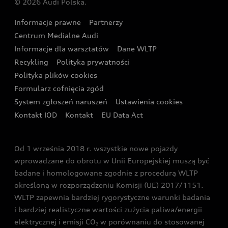
© 2026 Audi Polska.
Gwarancja
Wyszukaj najbliższego Partnera Audi
Audi Sport Festiwal
Eksperci elektromobilności Audi
Informacje prawne
Partnerzy
Akcje serwisowe Audi
Oferta dla przedsiębiorców
Audi i Muzeum Sztuki Nowoczesnej w Warszawie
Centrum Medialne Audi
Zasięg
Katalog online akcesoriów
Oferta dla klientów prywatnych
Informacje dla warsztatów
Dane WLTP
Audi driving experience
Ładowanie
Recykling
Polityka prywatności
Kalkulator rat
Audi quattro Cup
Polityka plików cookies
Formularz cofnięcia zgód
Ubezpieczenie
Audi i Puchar Świata w Skokach Narciarskich w
System zgłoszeń naruszeń
Ustawienia cookies
Zakopanem
Świat Audi RS
Kontakt IOD
Kontakt
EU Data Act
Audi driving experience
Od 1 września 2018 r. wszystkie nowe pojazdy
Audi exclusive
wprowadzane do obrotu w Unii Europejskiej muszą być
badane i homologowane zgodnie z procedurą WLTP
określoną w rozporządzeniu Komisji (UE) 2017/1151.
WLTP zapewnia bardziej rygorystyczne warunki badania
i bardziej realistyczne wartości zużycia paliwa/energii
elektrycznej i emisji CO
w porównaniu do stosowanej
2