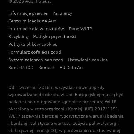
© 2026 Audi Polska.
Gwarancja
Wyszukaj najbliższego Partnera Audi
Audi Sport Festiwal
Eksperci elektromobilności Audi
Informacje prawne
Partnerzy
Akcje serwisowe Audi
Oferta dla przedsiębiorców
Audi i Muzeum Sztuki Nowoczesnej w Warszawie
Centrum Medialne Audi
Zasięg
Katalog online akcesoriów
Oferta dla klientów prywatnych
Informacje dla warsztatów
Dane WLTP
Audi driving experience
Ładowanie
Recykling
Polityka prywatności
Kalkulator rat
Audi quattro Cup
Polityka plików cookies
Formularz cofnięcia zgód
Ubezpieczenie
Audi i Puchar Świata w Skokach Narciarskich w
System zgłoszeń naruszeń
Ustawienia cookies
Zakopanem
Świat Audi RS
Kontakt IOD
Kontakt
EU Data Act
Audi driving experience
Od 1 września 2018 r. wszystkie nowe pojazdy
Audi exclusive
wprowadzane do obrotu w Unii Europejskiej muszą być
badane i homologowane zgodnie z procedurą WLTP
określoną w rozporządzeniu Komisji (UE) 2017/1151.
WLTP zapewnia bardziej rygorystyczne warunki badania
i bardziej realistyczne wartości zużycia paliwa/energii
elektrycznej i emisji CO
w porównaniu do stosowanej
2