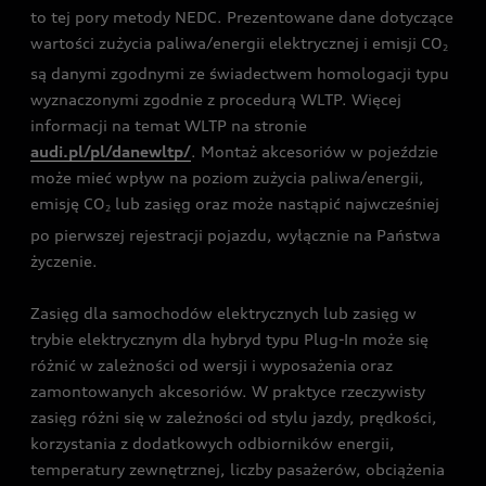
to tej pory metody NEDC. Prezentowane dane dotyczące
wartości zużycia paliwa/energii elektrycznej i emisji CO
2
są danymi zgodnymi ze świadectwem homologacji typu
wyznaczonymi zgodnie z procedurą WLTP. Więcej
informacji na temat WLTP na stronie
audi.pl/pl/danewltp/
. Montaż akcesoriów w pojeździe
może mieć wpływ na poziom zużycia paliwa/energii,
emisję CO
lub zasięg oraz może nastąpić najwcześniej
2
po pierwszej rejestracji pojazdu, wyłącznie na Państwa
życzenie.
Zasięg dla samochodów elektrycznych lub zasięg w
trybie elektrycznym dla hybryd typu Plug-In może się
różnić w zależności od wersji i wyposażenia oraz
zamontowanych akcesoriów. W praktyce rzeczywisty
zasięg różni się w zależności od stylu jazdy, prędkości,
korzystania z dodatkowych odbiorników energii,
temperatury zewnętrznej, liczby pasażerów, obciążenia