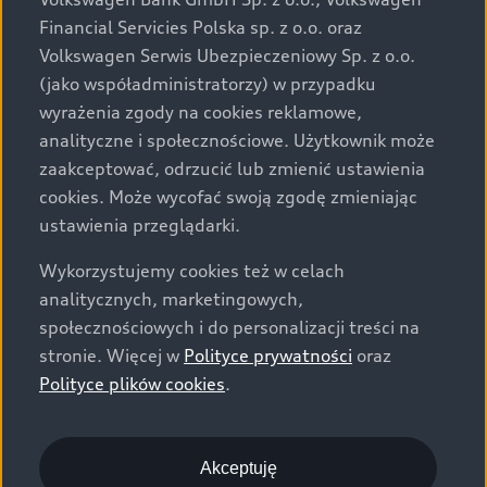
za dopłatą. Wiążące ustalenie ceny, wyposażenia i
Financial Servicies Polska sp. z o.o. oraz
specyfikacji pojazdu następują w umowie sprzedaży, a
Volkswagen Serwis Ubezpieczeniowy Sp. z o.o.
określenie parametrów technicznych zawiera
(jako współadministratorzy) w przypadku
świadectwo homologacji typu pojazdu. Zastrzegamy
wyrażenia zgody na cookies reklamowe,
sobie prawo do zmian i pomyłek. Wszelkie informacje
analityczne i społecznościowe. Użytkownik może
prezentowane na stronie są aktualne na dzień ich
zaakceptować, odrzucić lub zmienić ustawienia
zamieszczania. W celu uzyskania najnowszych
cookies. Może wycofać swoją zgodę zmieniając
informacji prosimy kontaktować się z Partnerem Marki
ustawienia przeglądarki.
Audi.
Wykorzystujemy cookies też w celach
Wszystkie produkowane obecnie samochody marki Audi
analitycznych, marketingowych,
są wykonywane z materiałów spełniających pod
społecznościowych i do personalizacji treści na
względem możliwości odzysku i recyklingu wymagania
stronie. Więcej w
Polityce prywatności
oraz
określone w normie ISO 22628 i są zgodne z
Polityce plików cookies
.
europejskimi świadectwami homologacji wydanymi wg
dyrektywy 2005/64/WE. Volkswagen Group Polska sp. z
o.o. podlega obowiązkowi zapewnienia wszystkim
użytkownikom samochodów marki Volkswagen sieci
Akceptuję