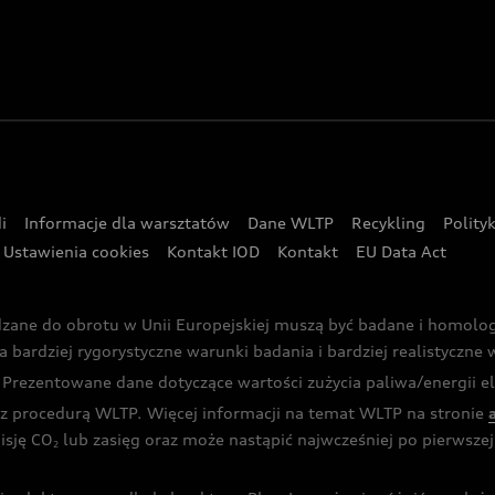
i
Informacje dla warsztatów
Dane WLTP
Recykling
Polity
Ustawienia cookies
Kontakt IOD
Kontakt
EU Data Act
dzane do obrotu w Unii Europejskiej muszą być badane i homol
rdziej rygorystyczne warunki badania i bardziej realistyczne wa
rezentowane dane dotyczące wartości zużycia paliwa/energii ele
 procedurą WLTP. Więcej informacji na temat WLTP na stronie
isję CO
lub zasięg oraz może nastąpić najwcześniej po pierwszej 
2