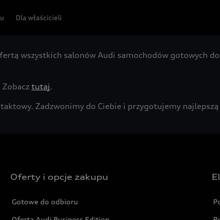
pu
Dla właścicieli
fertą wszystkich salonów Audi samochodów gotowych do 
. Zobacz
tutaj
.
kontaktowy. Zadzwonimy do Ciebie i przygotujemy najleps
Oferty i opcje zakupu
E
Gotowe do odbioru
P
Oferta Audi Business Edition
P