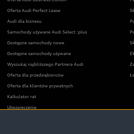
Oferta Audi Perfect Lease
S
Audi dla biznesu
P
Samochody używane Audi Select :plus
P
Dostępne samochody nowe
S
Dostępne samochody używane
E
Wyszukaj najbliższego Partnera Audi
Z
Oferta dla przedsiębiorców
Ł
Oferta dla klientów prywatnych
Kalkulator rat
Ubezpieczenie
Świat Audi RS
Audi driving experience