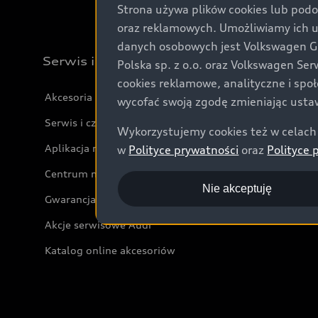
Strona używa plików cookies lub podo
oraz reklamowych. Umożliwiamy ich 
danych osobowych jest Volkswagen Gro
Serwis i akcesoria
Polska sp. z o.o. oraz Volkswagen Se
cookies reklamowe, analityczne i spo
Akcesoria
wycofać swoją zgodę zmieniając ustaw
Serwis i części
Wykorzystujemy cookies też w celach 
Aplikacja myAudi i usługi cyfrowe
w
Polityce prywatności
oraz
Polityce 
Centrum napraw powypadkowych
Nie akceptuję
Gwarancja
Akcje serwisowe Audi
Katalog online akcesoriów