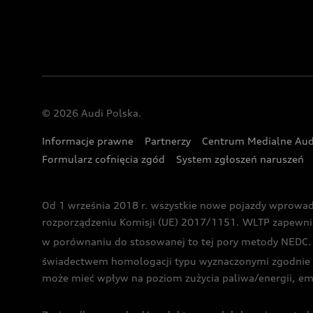
© 2026 Audi Polska.
Informacje prawne
Partnerzy
Centrum Medialne Aud
Formularz cofnięcia zgód
System zgłoszeń naruszeń
Od 1 września 2018 r. wszystkie nowe pojazdy wprowa
rozporządzeniu Komisji (UE) 2017/1151. WLTP zapewnia ba
w porównaniu do stosowanej to tej pory metody NEDC. P
świadectwem homologacji typu wyznaczonymi zgodnie z
może mieć wpływ na poziom zużycia paliwa/energii, em