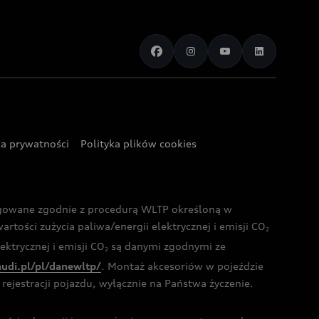
ka prywatności
Polityka plików cookies
ogowane zgodnie z procedurą WLTP określoną w
rtości zużycia paliwa/energii elektrycznej i emisji CO
2
ktrycznej i emisji CO
są danymi zgodnymi ze
2
audi.pl/pl/danewltp/
. Montaż akcesoriów w pojeździe
rejestracji pojazdu, wyłącznie na Państwa życzenie.