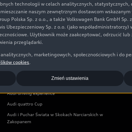
bnych technologii w celach analitycznych, statystycznych,
Audi exclusive
umieszczanie naszym zewnętrznym dostawcom wskazanym w 
up Polska Sp. z o.o., a także Volkswagen Bank GmbH Sp. z o
Świat Audi
rwis Ubezpieczeniowy Sp. z o.o. (jako współadministratorzy
łecznościowe. Użytkownik może zaakceptować, odrzucić lub 
Aktualności i historie postępu
ienia przeglądarki.
Audi Revolut F1® Team
analitycznych, marketingowych, społecznościowych i do perso
Audi Nuvolari
plików cookies
.
Audi Sport Festiwal
Zmień ustawienia
Audi i Muzeum Sztuki Nowoczesnej w Warszawie
Audi driving experience
Audi quattro Cup
Audi i Puchar Świata w Skokach Narciarskich w
Zakopanem