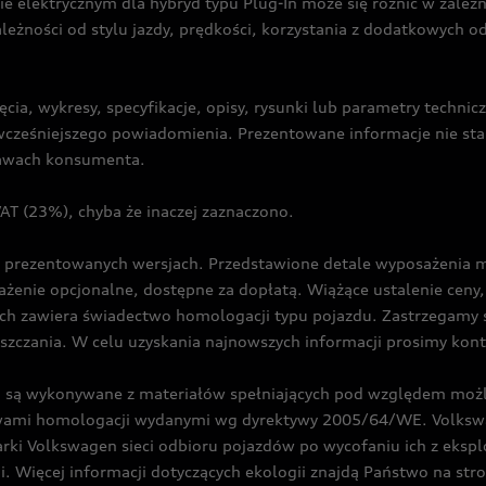
ie elektrycznym dla hybryd typu Plug-In może się różnić w zale
ależności od stylu jazdy, prędkości, korzystania z dodatkowych o
cia, wykresy, specyfikacje, opisy, rysunki lub parametry techni
z wcześniejszego powiadomienia. Prezentowane informacje nie s
prawach konsumenta.
T (23%), chyba że inaczej zaznaczono.
prezentowanych wersjach. Przedstawione detale wyposażenia mogą
żenie opcjonalne, dostępne za dopłatą. Wiążące ustalenie ceny, 
ch zawiera świadectwo homologacji typu pojazdu. Zastrzegamy 
eszczania. W celu uzyskania najnowszych informacji prosimy kon
są wykonywane z materiałów spełniających pod względem możli
twami homologacji wydanymi wg dyrektywy 2005/64/WE. Volkswa
Volkswagen sieci odbioru pojazdów po wycofaniu ich z eksploa
i. Więcej informacji dotyczących ekologii znajdą Państwo na str