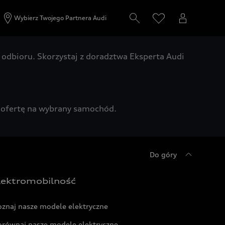
Wybierz Twojego Partnera Audi
odbioru. Skorzystaj z doradztwa Eksperta Audi
zą ofertę na wybrany samochód.
Do góry
lektromobilność
oznaj nasze modele elektryczne
orównaj nasze modele elektryczne