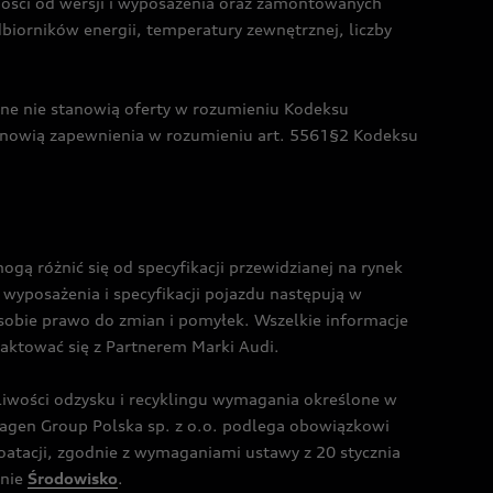
żności od wersji i wyposażenia oraz zamontowanych
dbiorników energii, temperatury zewnętrznej, liczby
czne nie stanowią oferty w rozumieniu Kodeksu
tanowią zapewnienia w rozumieniu art. 5561§2 Kodeksu
 różnić się od specyfikacji przewidzianej na rynek
wyposażenia i specyfikacji pojazdu następują w
sobie prawo do zmian i pomyłek. Wszelkie informacje
taktować się z Partnerem Marki Audi.
wości odzysku i recyklingu wymagania określone w
gen Group Polska sp. z o.o. podlega obowiązkowi
tacji, zgodnie z wymaganiami ustawy z 20 stycznia
onie
Środowisko
.