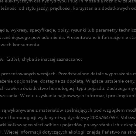
ie elektrycznym dla hybryd typu Plug-In może się różnić w zale
ależności od stylu jazdy, prędkości, korzystania z dodatkowych o
cia, wykresy, specyfikacje, opisy, rysunki lub parametry techni
z wcześniejszego powiadomienia. Prezentowane informacje nie s
prawach konsumenta.
T (23%), chyba że inaczej zaznaczono.
prezentowanych wersjach. Przedstawione detale wyposażenia mogą
żenie opcjonalne, dostępne za dopłatą. Wiążące ustalenie ceny, 
ch zawiera świadectwo homologacji typu pojazdu. Zastrzegamy 
eszczania. W celu uzyskania najnowszych informacji prosimy kon
są wykonywane z materiałów spełniających pod względem możli
twami homologacji wydanymi wg dyrektywy 2005/64/WE. Volkswa
Volkswagen sieci odbioru pojazdów po wycofaniu ich z eksploa
i. Więcej informacji dotyczących ekologii znajdą Państwo na str