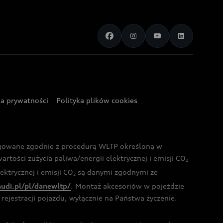
ka prywatności
Polityka plików cookies
ogowane zgodnie z procedurą WLTP określoną w
rtości zużycia paliwa/energii elektrycznej i emisji CO
2
ktrycznej i emisji CO
są danymi zgodnymi ze
2
audi.pl/pl/danewltp/
. Montaż akcesoriów w pojeździe
rejestracji pojazdu, wyłącznie na Państwa życzenie.