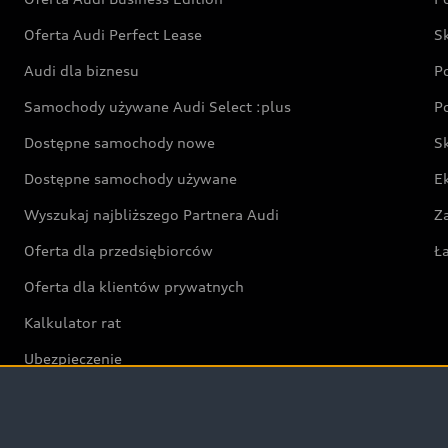
Oferta Audi Perfect Lease
S
Audi dla biznesu
P
Samochody używane Audi Select :plus
P
Dostępne samochody nowe
S
Dostępne samochody używane
E
Wyszukaj najbliższego Partnera Audi
Z
Oferta dla przedsiębiorców
Ł
Oferta dla klientów prywatnych
Kalkulator rat
Ubezpieczenie
Świat Audi RS
Audi driving experience