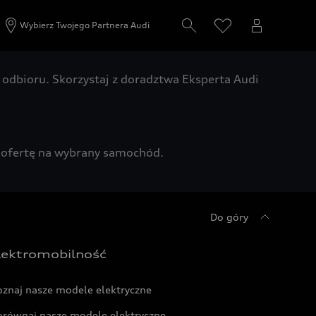
Wybierz Twojego Partnera Audi
odbioru. Skorzystaj z doradztwa Eksperta Audi
zą ofertę na wybrany samochód.
Do góry
lektromobilność
oznaj nasze modele elektryczne
orównaj nasze modele elektryczne