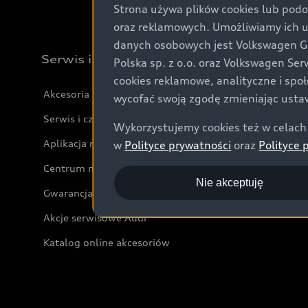
Strona używa plików cookies lub podo
oraz reklamowych. Umożliwiamy ich 
danych osobowych jest Volkswagen Gro
Serwis i akcesoria
Polska sp. z o.o. oraz Volkswagen Se
cookies reklamowe, analityczne i spo
Akcesoria
wycofać swoją zgodę zmieniając ustaw
Serwis i części
Wykorzystujemy cookies też w celach 
Aplikacja myAudi i usługi cyfrowe
w
Polityce prywatności
oraz
Polityce 
Centrum napraw powypadkowych
Nie akceptuję
Gwarancja
Akcje serwisowe Audi
Katalog online akcesoriów