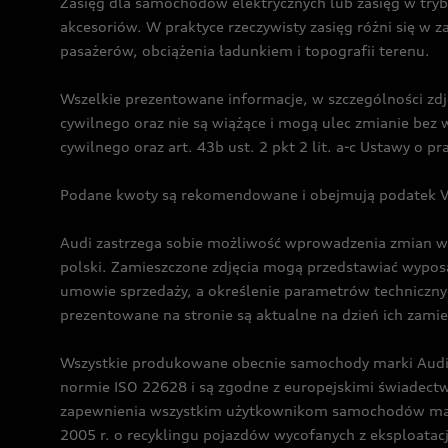
Zasięg dla samochodów elektrycznych lub zasięg w tryb
akcesoriów. W praktyce rzeczywisty zasięg różni się w z
pasażerów, obciążenia ładunkiem i topografii terenu.
Wszelkie prezentowane informacje, w szczególności zdję
cywilnego oraz nie są wiążące i mogą ulec zmianie be
cywilnego oraz art. 43b ust. 2 pkt 2 lit. a-c Ustawy o 
Podane kwoty są rekomendowane i obejmują podatek VA
Audi zastrzega sobie możliwość wprowadzenia zmian w 
polski. Zamieszczone zdjęcia mogą przedstawiać wyposa
umowie sprzedaży, a określenie parametrów techniczny
prezentowane na stronie są aktualne na dzień ich zami
Wszystkie produkowane obecnie samochody marki Audi 
normie ISO 22628 i są zgodne z europejskimi świadec
zapewnienia wszystkim użytkownikom samochodów marki 
2005 r. o recyklingu pojazdów wycofanych z eksploatacj