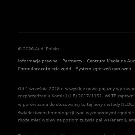
© 2026 Audi Polska.
Informacje prawne
Partnerzy
Centrum Medialne Aud
Formularz cofnięcia zgód
System zgłoszeń naruszeń
Od 1 września 2018 r. wszystkie nowe pojazdy wprowa
rozporządzeniu Komisji (UE) 2017/1151. WLTP zapewnia ba
w porównaniu do stosowanej to tej pory metody NEDC. P
świadectwem homologacji typu wyznaczonymi zgodnie z
może mieć wpływ na poziom zużycia paliwa/energii, em