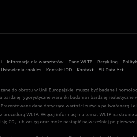
i
Informacje dla warsztatów
Dane WLTP
Recykling
Polity
Ustawienia cookies
Kontakt IOD
Kontakt
EU Data Act
dzane do obrotu w Unii Europejskiej muszą być badane i homol
rdziej rygorystyczne warunki badania i bardziej realistyczne wa
rezentowane dane dotyczące wartości zużycia paliwa/energii ele
 procedurą WLTP. Więcej informacji na temat WLTP na stronie
isję CO
lub zasięg oraz może nastąpić najwcześniej po pierwszej 
2