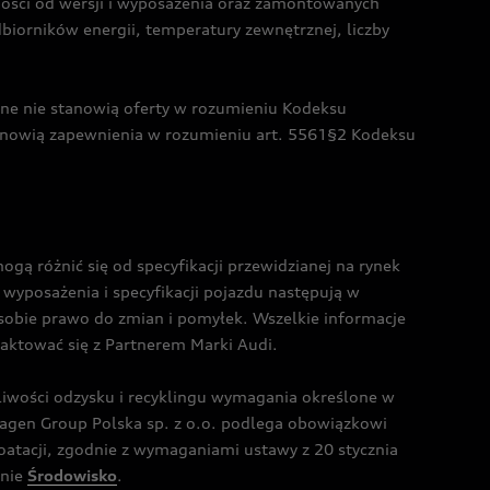
żności od wersji i wyposażenia oraz zamontowanych
dbiorników energii, temperatury zewnętrznej, liczby
czne nie stanowią oferty w rozumieniu Kodeksu
tanowią zapewnienia w rozumieniu art. 5561§2 Kodeksu
 różnić się od specyfikacji przewidzianej na rynek
wyposażenia i specyfikacji pojazdu następują w
sobie prawo do zmian i pomyłek. Wszelkie informacje
taktować się z Partnerem Marki Audi.
wości odzysku i recyklingu wymagania określone w
gen Group Polska sp. z o.o. podlega obowiązkowi
tacji, zgodnie z wymaganiami ustawy z 20 stycznia
onie
Środowisko
.