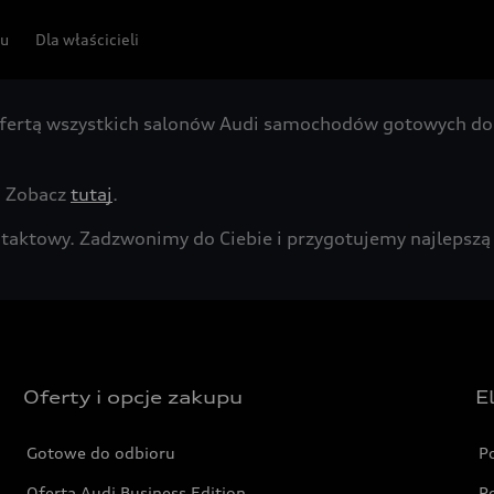
pu
Dla właścicieli
fertą wszystkich salonów Audi samochodów gotowych do 
. Zobacz
tutaj
.
kontaktowy. Zadzwonimy do Ciebie i przygotujemy najleps
Oferty i opcje zakupu
E
Gotowe do odbioru
P
Oferta Audi Business Edition
P