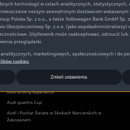
bnych technologii w celach analitycznych, statystycznych,
Audi exclusive
umieszczanie naszym zewnętrznym dostawcom wskazanym w 
up Polska Sp. z o.o., a także Volkswagen Bank GmbH Sp. z o
Świat Audi
rwis Ubezpieczeniowy Sp. z o.o. (jako współadministratorzy
łecznościowe. Użytkownik może zaakceptować, odrzucić lub 
Aktualności i historie postępu
ienia przeglądarki.
Audi Revolut F1® Team
analitycznych, marketingowych, społecznościowych i do perso
Audi Nuvolari
plików cookies
.
Audi Sport Festiwal
Zmień ustawienia
Audi i Muzeum Sztuki Nowoczesnej w Warszawie
Audi driving experience
Audi quattro Cup
Audi i Puchar Świata w Skokach Narciarskich w
Zakopanem