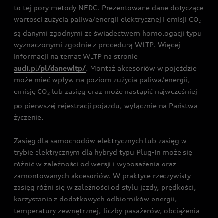
to tej pory metody NEDC. Prezentowane dane dotyczące
wartości zużycia paliwa/energii elektrycznej i emisji CO
2
są danymi zgodnymi ze świadectwem homologacji typu
wyznaczonymi zgodnie z procedurą WLTP. Więcej
informacji na temat WLTP na stronie
audi.pl/pl/danewltp/
. Montaż akcesoriów w pojeździe
może mieć wpływ na poziom zużycia paliwa/energii,
emisję CO
lub zasięg oraz może nastąpić najwcześniej
2
po pierwszej rejestracji pojazdu, wyłącznie na Państwa
życzenie.
Zasięg dla samochodów elektrycznych lub zasięg w
trybie elektrycznym dla hybryd typu Plug-In może się
różnić w zależności od wersji i wyposażenia oraz
zamontowanych akcesoriów. W praktyce rzeczywisty
zasięg różni się w zależności od stylu jazdy, prędkości,
korzystania z dodatkowych odbiorników energii,
temperatury zewnętrznej, liczby pasażerów, obciążenia