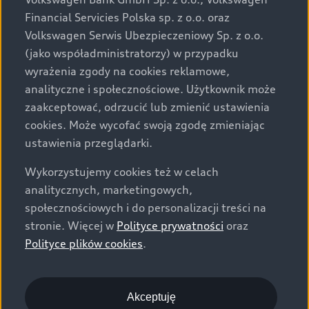
za dopłatą. Wiążące ustalenie ceny, wyposażenia i
Financial Servicies Polska sp. z o.o. oraz
specyfikacji pojazdu następują w umowie sprzedaży, a
Volkswagen Serwis Ubezpieczeniowy Sp. z o.o.
określenie parametrów technicznych zawiera
(jako współadministratorzy) w przypadku
świadectwo homologacji typu pojazdu. Zastrzegamy
wyrażenia zgody na cookies reklamowe,
sobie prawo do zmian i pomyłek. Wszelkie informacje
analityczne i społecznościowe. Użytkownik może
prezentowane na stronie są aktualne na dzień ich
zaakceptować, odrzucić lub zmienić ustawienia
zamieszczania. W celu uzyskania najnowszych
cookies. Może wycofać swoją zgodę zmieniając
informacji prosimy kontaktować się z Partnerem Marki
ustawienia przeglądarki.
Audi.
Wykorzystujemy cookies też w celach
Wszystkie produkowane obecnie samochody marki Audi
analitycznych, marketingowych,
są wykonywane z materiałów spełniających pod
społecznościowych i do personalizacji treści na
względem możliwości odzysku i recyklingu wymagania
stronie. Więcej w
Polityce prywatności
oraz
określone w normie ISO 22628 i są zgodne z
Polityce plików cookies
.
europejskimi świadectwami homologacji wydanymi wg
dyrektywy 2005/64/WE. Volkswagen Group Polska sp. z
o.o. podlega obowiązkowi zapewnienia wszystkim
użytkownikom samochodów marki Volkswagen sieci
Akceptuję