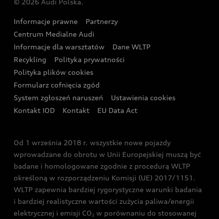
© 2026 Audi Polska.
Gwarancja
Wyszukaj najbliższego Partnera Audi
Audi Sport Festiwal
Eksperci elektromobilności Audi
Informacje prawne
Partnerzy
Akcje serwisowe Audi
Oferta dla przedsiębiorców
Audi i Muzeum Sztuki Nowoczesnej w Warszawie
Centrum Medialne Audi
Zasięg
Katalog online akcesoriów
Oferta dla klientów prywatnych
Informacje dla warsztatów
Dane WLTP
Audi driving experience
Ładowanie
Recykling
Polityka prywatności
Kalkulator rat
Audi quattro Cup
Polityka plików cookies
Formularz cofnięcia zgód
Ubezpieczenie
Audi i Puchar Świata w Skokach Narciarskich w
System zgłoszeń naruszeń
Ustawienia cookies
Zakopanem
Świat Audi RS
Kontakt IOD
Kontakt
EU Data Act
Audi driving experience
Od 1 września 2018 r. wszystkie nowe pojazdy
Audi exclusive
wprowadzane do obrotu w Unii Europejskiej muszą być
badane i homologowane zgodnie z procedurą WLTP
określoną w rozporządzeniu Komisji (UE) 2017/1151.
WLTP zapewnia bardziej rygorystyczne warunki badania
i bardziej realistyczne wartości zużycia paliwa/energii
elektrycznej i emisji CO
w porównaniu do stosowanej
2