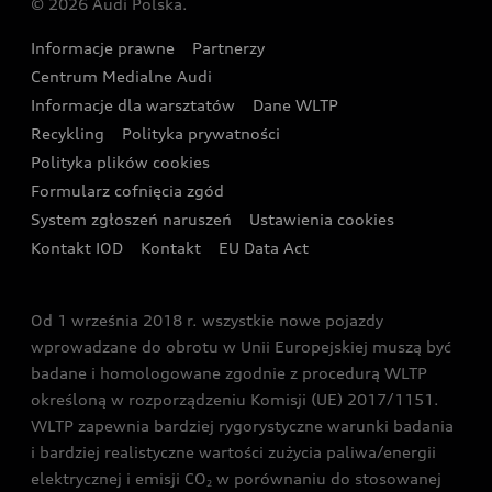
© 2026 Audi Polska.
Gwarancja
Wyszukaj najbliższego Partnera Audi
Audi Sport Festiwal
Eksperci elektromobilności Audi
Informacje prawne
Partnerzy
Akcje serwisowe Audi
Oferta dla przedsiębiorców
Audi i Muzeum Sztuki Nowoczesnej w Warszawie
Centrum Medialne Audi
Zasięg
Katalog online akcesoriów
Oferta dla klientów prywatnych
Informacje dla warsztatów
Dane WLTP
Audi driving experience
Ładowanie
Recykling
Polityka prywatności
Kalkulator rat
Audi quattro Cup
Polityka plików cookies
Formularz cofnięcia zgód
Ubezpieczenie
Audi i Puchar Świata w Skokach Narciarskich w
System zgłoszeń naruszeń
Ustawienia cookies
Zakopanem
Świat Audi RS
Kontakt IOD
Kontakt
EU Data Act
Audi driving experience
Od 1 września 2018 r. wszystkie nowe pojazdy
Audi exclusive
wprowadzane do obrotu w Unii Europejskiej muszą być
badane i homologowane zgodnie z procedurą WLTP
określoną w rozporządzeniu Komisji (UE) 2017/1151.
WLTP zapewnia bardziej rygorystyczne warunki badania
i bardziej realistyczne wartości zużycia paliwa/energii
elektrycznej i emisji CO
w porównaniu do stosowanej
2