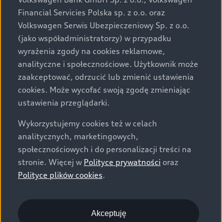
za dopłatą. Wiążące ustalenie ceny, wyposażenia i
Financial Servicies Polska sp. z o.o. oraz
specyfikacji pojazdu następują w umowie sprzedaży, a
Volkswagen Serwis Ubezpieczeniowy Sp. z o.o.
określenie parametrów technicznych zawiera
(jako współadministratorzy) w przypadku
świadectwo homologacji typu pojazdu. Zastrzegamy
wyrażenia zgody na cookies reklamowe,
sobie prawo do zmian i pomyłek. Wszelkie informacje
analityczne i społecznościowe. Użytkownik może
prezentowane na stronie są aktualne na dzień ich
zaakceptować, odrzucić lub zmienić ustawienia
zamieszczania. W celu uzyskania najnowszych
cookies. Może wycofać swoją zgodę zmieniając
informacji prosimy kontaktować się z Partnerem Marki
ustawienia przeglądarki.
Audi.
Wykorzystujemy cookies też w celach
Wszystkie produkowane obecnie samochody marki Audi
analitycznych, marketingowych,
są wykonywane z materiałów spełniających pod
społecznościowych i do personalizacji treści na
względem możliwości odzysku i recyklingu wymagania
stronie. Więcej w
Polityce prywatności
oraz
określone w normie ISO 22628 i są zgodne z
Polityce plików cookies
.
europejskimi świadectwami homologacji wydanymi wg
dyrektywy 2005/64/WE. Volkswagen Group Polska sp. z
o.o. podlega obowiązkowi zapewnienia wszystkim
użytkownikom samochodów marki Volkswagen sieci
Akceptuję