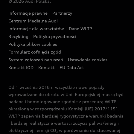
© 2026 Audi Polska.
Gwarancja
Wyszukaj najbliższego Partnera Audi
Audi Sport Festiwal
Eksperci elektromobilności Audi
Informacje prawne
Partnerzy
Akcje serwisowe Audi
Oferta dla przedsiębiorców
Audi i Muzeum Sztuki Nowoczesnej w Warszawie
Centrum Medialne Audi
Zasięg
Katalog online akcesoriów
Oferta dla klientów prywatnych
Informacje dla warsztatów
Dane WLTP
Audi driving experience
Ładowanie
Recykling
Polityka prywatności
Kalkulator rat
Audi quattro Cup
Polityka plików cookies
Formularz cofnięcia zgód
Ubezpieczenie
Audi i Puchar Świata w Skokach Narciarskich w
System zgłoszeń naruszeń
Ustawienia cookies
Zakopanem
Świat Audi RS
Kontakt IOD
Kontakt
EU Data Act
Audi driving experience
Od 1 września 2018 r. wszystkie nowe pojazdy
Audi exclusive
wprowadzane do obrotu w Unii Europejskiej muszą być
badane i homologowane zgodnie z procedurą WLTP
określoną w rozporządzeniu Komisji (UE) 2017/1151.
WLTP zapewnia bardziej rygorystyczne warunki badania
i bardziej realistyczne wartości zużycia paliwa/energii
elektrycznej i emisji CO
w porównaniu do stosowanej
2