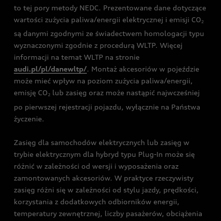
to tej pory metody NEDC. Prezentowane dane dotyczące
wartości zużycia paliwa/energii elektrycznej i emisji CO
2
są danymi zgodnymi ze świadectwem homologacji typu
wyznaczonymi zgodnie z procedurą WLTP. Więcej
informacji na temat WLTP na stronie
audi.pl/pl/danewltp/
. Montaż akcesoriów w pojeździe
może mieć wpływ na poziom zużycia paliwa/energii,
emisję CO
lub zasięg oraz może nastąpić najwcześniej
2
po pierwszej rejestracji pojazdu, wyłącznie na Państwa
życzenie.
Zasięg dla samochodów elektrycznych lub zasięg w
trybie elektrycznym dla hybryd typu Plug-In może się
różnić w zależności od wersji i wyposażenia oraz
zamontowanych akcesoriów. W praktyce rzeczywisty
zasięg różni się w zależności od stylu jazdy, prędkości,
korzystania z dodatkowych odbiorników energii,
temperatury zewnętrznej, liczby pasażerów, obciążenia