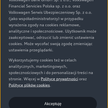
za dopłatą. Wiążące ustalenie ceny, wyposażenia i
Financial Servicies Polska sp. z o.o. oraz
specyfikacji pojazdu następują w umowie sprzedaży, a
Volkswagen Serwis Ubezpieczeniowy Sp. z o.o.
określenie parametrów technicznych zawiera
(jako współadministratorzy) w przypadku
świadectwo homologacji typu pojazdu. Zastrzegamy
wyrażenia zgody na cookies reklamowe,
sobie prawo do zmian i pomyłek. Wszelkie informacje
analityczne i społecznościowe. Użytkownik może
prezentowane na stronie są aktualne na dzień ich
zaakceptować, odrzucić lub zmienić ustawienia
zamieszczania. W celu uzyskania najnowszych
cookies. Może wycofać swoją zgodę zmieniając
informacji prosimy kontaktować się z Partnerem Marki
ustawienia przeglądarki.
Audi.
Wykorzystujemy cookies też w celach
Wszystkie produkowane obecnie samochody marki Audi
analitycznych, marketingowych,
są wykonywane z materiałów spełniających pod
społecznościowych i do personalizacji treści na
względem możliwości odzysku i recyklingu wymagania
stronie. Więcej w
Polityce prywatności
oraz
określone w normie ISO 22628 i są zgodne z
Polityce plików cookies
.
europejskimi świadectwami homologacji wydanymi wg
dyrektywy 2005/64/WE. Volkswagen Group Polska sp. z
o.o. podlega obowiązkowi zapewnienia wszystkim
użytkownikom samochodów marki Volkswagen sieci
Akceptuję