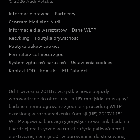
© 2026 Audi Polska.
Gwarancja
Wyszukaj najbliższego Partnera Audi
Audi Sport Festiwal
Eksperci elektromobilności Audi
Informacje prawne
Partnerzy
Akcje serwisowe Audi
Oferta dla przedsiębiorców
Audi i Muzeum Sztuki Nowoczesnej w Warszawie
Centrum Medialne Audi
Zasięg
Katalog online akcesoriów
Oferta dla klientów prywatnych
Informacje dla warsztatów
Dane WLTP
Audi driving experience
Ładowanie
Recykling
Polityka prywatności
Kalkulator rat
Audi quattro Cup
Polityka plików cookies
Formularz cofnięcia zgód
Ubezpieczenie
Audi i Puchar Świata w Skokach Narciarskich w
System zgłoszeń naruszeń
Ustawienia cookies
Zakopanem
Świat Audi RS
Kontakt IOD
Kontakt
EU Data Act
Audi driving experience
Od 1 września 2018 r. wszystkie nowe pojazdy
Audi exclusive
wprowadzane do obrotu w Unii Europejskiej muszą być
badane i homologowane zgodnie z procedurą WLTP
określoną w rozporządzeniu Komisji (UE) 2017/1151.
WLTP zapewnia bardziej rygorystyczne warunki badania
i bardziej realistyczne wartości zużycia paliwa/energii
elektrycznej i emisji CO
w porównaniu do stosowanej
2