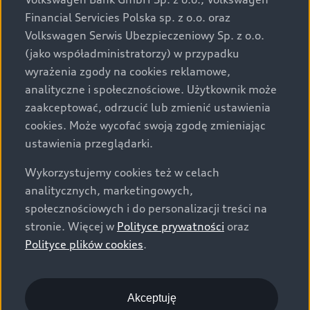
za dopłatą. Wiążące ustalenie ceny, wyposażenia i
Financial Servicies Polska sp. z o.o. oraz
specyfikacji pojazdu następują w umowie sprzedaży, a
Volkswagen Serwis Ubezpieczeniowy Sp. z o.o.
określenie parametrów technicznych zawiera
(jako współadministratorzy) w przypadku
świadectwo homologacji typu pojazdu. Zastrzegamy
wyrażenia zgody na cookies reklamowe,
sobie prawo do zmian i pomyłek. Wszelkie informacje
analityczne i społecznościowe. Użytkownik może
prezentowane na stronie są aktualne na dzień ich
zaakceptować, odrzucić lub zmienić ustawienia
zamieszczania. W celu uzyskania najnowszych
cookies. Może wycofać swoją zgodę zmieniając
informacji prosimy kontaktować się z Partnerem Marki
ustawienia przeglądarki.
Audi.
Wykorzystujemy cookies też w celach
Wszystkie produkowane obecnie samochody marki Audi
analitycznych, marketingowych,
są wykonywane z materiałów spełniających pod
społecznościowych i do personalizacji treści na
względem możliwości odzysku i recyklingu wymagania
stronie. Więcej w
Polityce prywatności
oraz
określone w normie ISO 22628 i są zgodne z
Polityce plików cookies
.
europejskimi świadectwami homologacji wydanymi wg
dyrektywy 2005/64/WE. Volkswagen Group Polska sp. z
o.o. podlega obowiązkowi zapewnienia wszystkim
użytkownikom samochodów marki Volkswagen sieci
Akceptuję