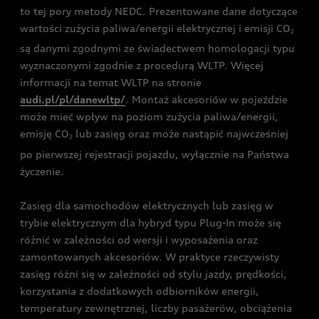
to tej pory metody NEDC. Prezentowane dane dotyczące
wartości zużycia paliwa/energii elektrycznej i emisji CO
2
są danymi zgodnymi ze świadectwem homologacji typu
wyznaczonymi zgodnie z procedurą WLTP. Więcej
informacji na temat WLTP na stronie
audi.pl/pl/danewltp/
. Montaż akcesoriów w pojeździe
może mieć wpływ na poziom zużycia paliwa/energii,
emisję CO
lub zasięg oraz może nastąpić najwcześniej
2
po pierwszej rejestracji pojazdu, wyłącznie na Państwa
życzenie.
Zasięg dla samochodów elektrycznych lub zasięg w
trybie elektrycznym dla hybryd typu Plug-In może się
różnić w zależności od wersji i wyposażenia oraz
zamontowanych akcesoriów. W praktyce rzeczywisty
zasięg różni się w zależności od stylu jazdy, prędkości,
korzystania z dodatkowych odbiorników energii,
temperatury zewnętrznej, liczby pasażerów, obciążenia