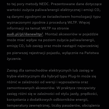
to tej pory metody NEDC. Prezentowane dane dotyczące
wartości zużycia paliwa/energii elektrycznej i emisji CO
2
są danymi zgodnymi ze świadectwem homologacji typu
wyznaczonymi zgodnie z procedurą WLTP. Więcej
informacji na temat WLTP na stronie
audi.pl/pl/danewltp/
. Montaż akcesoriów w pojeździe
może mieć wpływ na poziom zużycia paliwa/energii,
emisję CO
lub zasięg oraz może nastąpić najwcześniej
2
po pierwszej rejestracji pojazdu, wyłącznie na Państwa
życzenie.
Zasięg dla samochodów elektrycznych lub zasięg w
trybie elektrycznym dla hybryd typu Plug-In może się
różnić w zależności od wersji i wyposażenia oraz
zamontowanych akcesoriów. W praktyce rzeczywisty
zasięg różni się w zależności od stylu jazdy, prędkości,
korzystania z dodatkowych odbiorników energii,
temperatury zewnętrznej, liczby pasażerów, obciążenia