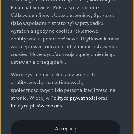
za dopłatą. Wiążące ustalenie ceny, wyposażenia i
Financial Servicies Polska sp. z o.o. oraz
specyfikacji pojazdu następują w umowie sprzedaży, a
Volkswagen Serwis Ubezpieczeniowy Sp. z o.o.
określenie parametrów technicznych zawiera
(jako współadministratorzy) w przypadku
świadectwo homologacji typu pojazdu. Zastrzegamy
wyrażenia zgody na cookies reklamowe,
sobie prawo do zmian i pomyłek. Wszelkie informacje
analityczne i społecznościowe. Użytkownik może
prezentowane na stronie są aktualne na dzień ich
zaakceptować, odrzucić lub zmienić ustawienia
zamieszczania. W celu uzyskania najnowszych
cookies. Może wycofać swoją zgodę zmieniając
informacji prosimy kontaktować się z Partnerem Marki
ustawienia przeglądarki.
Audi.
Wykorzystujemy cookies też w celach
Wszystkie produkowane obecnie samochody marki Audi
analitycznych, marketingowych,
są wykonywane z materiałów spełniających pod
społecznościowych i do personalizacji treści na
względem możliwości odzysku i recyklingu wymagania
stronie. Więcej w
Polityce prywatności
oraz
określone w normie ISO 22628 i są zgodne z
Polityce plików cookies
.
europejskimi świadectwami homologacji wydanymi wg
dyrektywy 2005/64/WE. Volkswagen Group Polska sp. z
o.o. podlega obowiązkowi zapewnienia wszystkim
użytkownikom samochodów marki Volkswagen sieci
Akceptuję