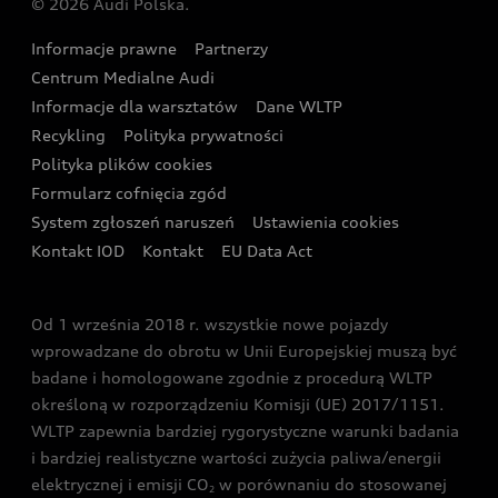
© 2026 Audi Polska.
Gwarancja
Wyszukaj najbliższego Partnera Audi
Audi Sport Festiwal
Eksperci elektromobilności Audi
Informacje prawne
Partnerzy
Akcje serwisowe Audi
Oferta dla przedsiębiorców
Audi i Muzeum Sztuki Nowoczesnej w Warszawie
Centrum Medialne Audi
Zasięg
Katalog online akcesoriów
Oferta dla klientów prywatnych
Informacje dla warsztatów
Dane WLTP
Audi driving experience
Ładowanie
Recykling
Polityka prywatności
Kalkulator rat
Audi quattro Cup
Polityka plików cookies
Formularz cofnięcia zgód
Ubezpieczenie
Audi i Puchar Świata w Skokach Narciarskich w
System zgłoszeń naruszeń
Ustawienia cookies
Zakopanem
Świat Audi RS
Kontakt IOD
Kontakt
EU Data Act
Audi driving experience
Od 1 września 2018 r. wszystkie nowe pojazdy
Audi exclusive
wprowadzane do obrotu w Unii Europejskiej muszą być
badane i homologowane zgodnie z procedurą WLTP
określoną w rozporządzeniu Komisji (UE) 2017/1151.
WLTP zapewnia bardziej rygorystyczne warunki badania
i bardziej realistyczne wartości zużycia paliwa/energii
elektrycznej i emisji CO
w porównaniu do stosowanej
2