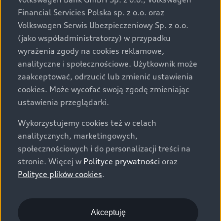
za dopłatą. Wiążące ustalenie ceny, wyposażenia i
Financial Servicies Polska sp. z o.o. oraz
specyfikacji pojazdu następują w umowie sprzedaży, a
Volkswagen Serwis Ubezpieczeniowy Sp. z o.o.
określenie parametrów technicznych zawiera
(jako współadministratorzy) w przypadku
świadectwo homologacji typu pojazdu. Zastrzegamy
wyrażenia zgody na cookies reklamowe,
sobie prawo do zmian i pomyłek. Wszelkie informacje
analityczne i społecznościowe. Użytkownik może
prezentowane na stronie są aktualne na dzień ich
zaakceptować, odrzucić lub zmienić ustawienia
zamieszczania. W celu uzyskania najnowszych
cookies. Może wycofać swoją zgodę zmieniając
informacji prosimy kontaktować się z Partnerem Marki
ustawienia przeglądarki.
Audi.
Wykorzystujemy cookies też w celach
Wszystkie produkowane obecnie samochody marki Audi
analitycznych, marketingowych,
są wykonywane z materiałów spełniających pod
społecznościowych i do personalizacji treści na
względem możliwości odzysku i recyklingu wymagania
stronie. Więcej w
Polityce prywatności
oraz
określone w normie ISO 22628 i są zgodne z
Polityce plików cookies
.
europejskimi świadectwami homologacji wydanymi wg
dyrektywy 2005/64/WE. Volkswagen Group Polska sp. z
o.o. podlega obowiązkowi zapewnienia wszystkim
użytkownikom samochodów marki Volkswagen sieci
Akceptuję