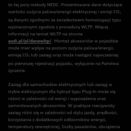
to tej pory metody NEDC. Prezentowane dane dotyczące
wartości zużycia paliwa/energii elektrycznej i emisji CO
2
są danymi zgodnymi ze świadectwem homologacji typu
wyznaczonymi zgodnie z procedurą WLTP. Więcej
informacji na temat WLTP na stronie
audi.pl/pl/danewltp/
. Montaż akcesoriów w pojeździe
może mieć wpływ na poziom zużycia paliwa/energii,
emisję CO
lub zasięg oraz może nastąpić najwcześniej
2
po pierwszej rejestracji pojazdu, wyłącznie na Państwa
życzenie.
Zasięg dla samochodów elektrycznych lub zasięg w
trybie elektrycznym dla hybryd typu Plug-In może się
różnić w zależności od wersji i wyposażenia oraz
zamontowanych akcesoriów. W praktyce rzeczywisty
zasięg różni się w zależności od stylu jazdy, prędkości,
korzystania z dodatkowych odbiorników energii,
temperatury zewnętrznej, liczby pasażerów, obciążenia