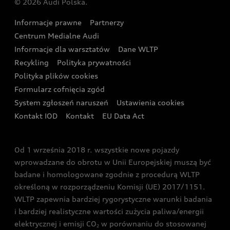
© 2026 Audi Polska.
Gwarancja
Wyszukaj najbliższego Partnera Audi
Audi Sport Festiwal
Eksperci elektromobilności Audi
Informacje prawne
Partnerzy
Akcje serwisowe Audi
Oferta dla przedsiębiorców
Audi i Muzeum Sztuki Nowoczesnej w Warszawie
Centrum Medialne Audi
Zasięg
Katalog online akcesoriów
Oferta dla klientów prywatnych
Informacje dla warsztatów
Dane WLTP
Audi driving experience
Ładowanie
Recykling
Polityka prywatności
Kalkulator rat
Audi quattro Cup
Polityka plików cookies
Formularz cofnięcia zgód
Ubezpieczenie
Audi i Puchar Świata w Skokach Narciarskich w
System zgłoszeń naruszeń
Ustawienia cookies
Zakopanem
Świat Audi RS
Kontakt IOD
Kontakt
EU Data Act
Audi driving experience
Od 1 września 2018 r. wszystkie nowe pojazdy
Audi exclusive
wprowadzane do obrotu w Unii Europejskiej muszą być
badane i homologowane zgodnie z procedurą WLTP
określoną w rozporządzeniu Komisji (UE) 2017/1151.
WLTP zapewnia bardziej rygorystyczne warunki badania
i bardziej realistyczne wartości zużycia paliwa/energii
elektrycznej i emisji CO
w porównaniu do stosowanej
2