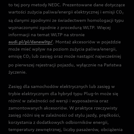
to tej pory metody NEDC. Prezentowane dane dotyczące
wartości zużycia paliwa/energii elektrycznej i emisji CO
2
są danymi zgodnymi ze świadectwem homologacji typu
wyznaczonymi zgodnie z procedurą WLTP. Więcej
informacji na temat WLTP na stronie
audi.pl/pl/danewltp/
. Montaż akcesoriów w pojeździe
może mieć wpływ na poziom zużycia paliwa/energii,
emisję CO
lub zasięg oraz może nastąpić najwcześniej
2
po pierwszej rejestracji pojazdu, wyłącznie na Państwa
życzenie.
Zasięg dla samochodów elektrycznych lub zasięg w
trybie elektrycznym dla hybryd typu Plug-In może się
różnić w zależności od wersji i wyposażenia oraz
zamontowanych akcesoriów. W praktyce rzeczywisty
zasięg różni się w zależności od stylu jazdy, prędkości,
korzystania z dodatkowych odbiorników energii,
temperatury zewnętrznej, liczby pasażerów, obciążenia