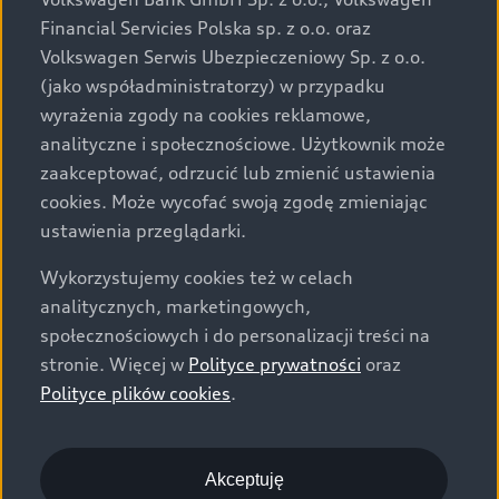
za dopłatą. Wiążące ustalenie ceny, wyposażenia i
Financial Servicies Polska sp. z o.o. oraz
specyfikacji pojazdu następują w umowie sprzedaży, a
Volkswagen Serwis Ubezpieczeniowy Sp. z o.o.
określenie parametrów technicznych zawiera
(jako współadministratorzy) w przypadku
świadectwo homologacji typu pojazdu. Zastrzegamy
wyrażenia zgody na cookies reklamowe,
sobie prawo do zmian i pomyłek. Wszelkie informacje
analityczne i społecznościowe. Użytkownik może
prezentowane na stronie są aktualne na dzień ich
zaakceptować, odrzucić lub zmienić ustawienia
zamieszczania. W celu uzyskania najnowszych
cookies. Może wycofać swoją zgodę zmieniając
informacji prosimy kontaktować się z Partnerem Marki
ustawienia przeglądarki.
Audi.
Wykorzystujemy cookies też w celach
Wszystkie produkowane obecnie samochody marki Audi
analitycznych, marketingowych,
są wykonywane z materiałów spełniających pod
społecznościowych i do personalizacji treści na
względem możliwości odzysku i recyklingu wymagania
stronie. Więcej w
Polityce prywatności
oraz
określone w normie ISO 22628 i są zgodne z
Polityce plików cookies
.
europejskimi świadectwami homologacji wydanymi wg
dyrektywy 2005/64/WE. Volkswagen Group Polska sp. z
o.o. podlega obowiązkowi zapewnienia wszystkim
użytkownikom samochodów marki Volkswagen sieci
Akceptuję