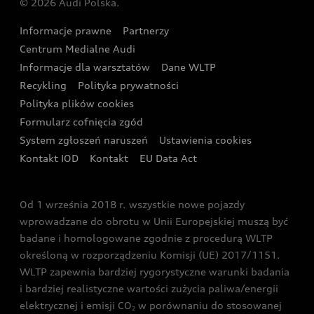
© 2026 Audi Polska.
Gwarancja
Wyszukaj najbliższego Partnera Audi
Audi Sport Festiwal
Eksperci elektromobilności Audi
Informacje prawne
Partnerzy
Akcje serwisowe Audi
Oferta dla przedsiębiorców
Audi i Muzeum Sztuki Nowoczesnej w Warszawie
Centrum Medialne Audi
Zasięg
Katalog online akcesoriów
Oferta dla klientów prywatnych
Informacje dla warsztatów
Dane WLTP
Audi driving experience
Ładowanie
Recykling
Polityka prywatności
Kalkulator rat
Audi quattro Cup
Polityka plików cookies
Formularz cofnięcia zgód
Ubezpieczenie
Audi i Puchar Świata w Skokach Narciarskich w
System zgłoszeń naruszeń
Ustawienia cookies
Zakopanem
Świat Audi RS
Kontakt IOD
Kontakt
EU Data Act
Audi driving experience
Od 1 września 2018 r. wszystkie nowe pojazdy
Audi exclusive
wprowadzane do obrotu w Unii Europejskiej muszą być
badane i homologowane zgodnie z procedurą WLTP
określoną w rozporządzeniu Komisji (UE) 2017/1151.
WLTP zapewnia bardziej rygorystyczne warunki badania
i bardziej realistyczne wartości zużycia paliwa/energii
elektrycznej i emisji CO
w porównaniu do stosowanej
2