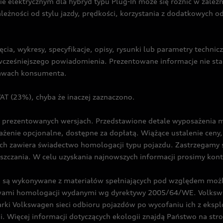
ie elektrycznym dla hybryd typu Plug-In może się różnić w zale
ależności od stylu jazdy, prędkości, korzystania z dodatkowych o
cia, wykresy, specyfikacje, opisy, rysunki lub parametry techni
z wcześniejszego powiadomienia. Prezentowane informacje nie s
prawach konsumenta.
T (23%), chyba że inaczej zaznaczono.
prezentowanych wersjach. Przedstawione detale wyposażenia mogą
żenie opcjonalne, dostępne za dopłatą. Wiążące ustalenie ceny, 
ch zawiera świadectwo homologacji typu pojazdu. Zastrzegamy 
eszczania. W celu uzyskania najnowszych informacji prosimy kon
są wykonywane z materiałów spełniających pod względem możli
twami homologacji wydanymi wg dyrektywy 2005/64/WE. Volkswa
Volkswagen sieci odbioru pojazdów po wycofaniu ich z eksploa
i. Więcej informacji dotyczących ekologii znajdą Państwo na str