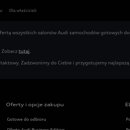
pu
Dla właścicieli
fertą wszystkich salonów Audi samochodów gotowych do 
. Zobacz
tutaj
.
kontaktowy. Zadzwonimy do Ciebie i przygotujemy najleps
Oferty i opcje zakupu
E
Gotowe do odbioru
P
Oferta Audi Business Edition
P