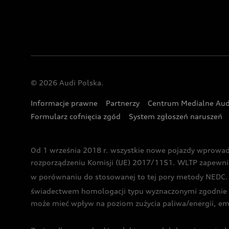
© 2026 Audi Polska.
Informacje prawne
Partnerzy
Centrum Medialne Aud
Formularz cofnięcia zgód
System zgłoszeń naruszeń
Od 1 września 2018 r. wszystkie nowe pojazdy wprowa
rozporządzeniu Komisji (UE) 2017/1151. WLTP zapewnia ba
w porównaniu do stosowanej to tej pory metody NEDC. P
świadectwem homologacji typu wyznaczonymi zgodnie z
może mieć wpływ na poziom zużycia paliwa/energii, em