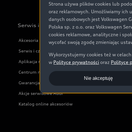
Strona używa plików cookies lub podo
oraz reklamowych. Umożliwiamy ich 
danych osobowych jest Volkswagen Gro
Serwis i akcesoria
Polska sp. z o.o. oraz Volkswagen Se
cookies reklamowe, analityczne i spo
Akcesoria
wycofać swoją zgodę zmieniając ustaw
Serwis i części
Wykorzystujemy cookies też w celach 
Aplikacja myAudi i usługi cyfrowe
w
Polityce prywatności
oraz
Polityce 
Centrum napraw powypadkowych
Nie akceptuję
Gwarancja
Akcje serwisowe Audi
Katalog online akcesoriów