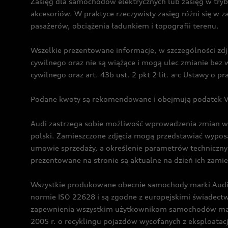
Zasięg dla samochodów elektrycznych lub zasięg w tryb
akcesoriów. W praktyce rzeczywisty zasięg różni się w z
pasażerów, obciążenia ładunkiem i topografii terenu.
Wszelkie prezentowane informacje, w szczególności zdję
cywilnego oraz nie są wiążące i mogą ulec zmianie be
cywilnego oraz art. 43b ust. 2 pkt 2 lit. a-c Ustawy o 
Podane kwoty są rekomendowane i obejmują podatek VA
Audi zastrzega sobie możliwość wprowadzenia zmian w 
polski. Zamieszczone zdjęcia mogą przedstawiać wyposa
umowie sprzedaży, a określenie parametrów techniczny
prezentowane na stronie są aktualne na dzień ich zami
Wszystkie produkowane obecnie samochody marki Audi 
normie ISO 22628 i są zgodne z europejskimi świadec
zapewnienia wszystkim użytkownikom samochodów marki 
2005 r. o recyklingu pojazdów wycofanych z eksploatacj