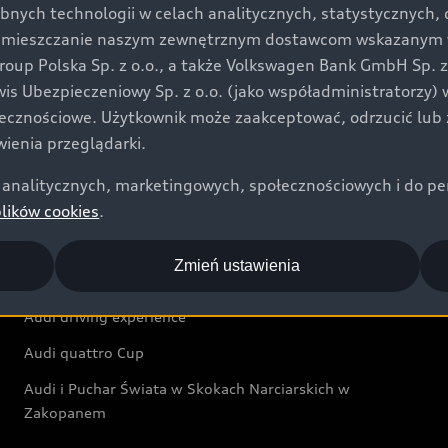
bnych technologii w celach analitycznych, statystycznych,
Audi exclusive
umieszczanie naszym zewnętrznym dostawcom wskazanym w 
up Polska Sp. z o.o., a także Volkswagen Bank GmbH Sp. z o
Świat Audi
rwis Ubezpieczeniowy Sp. z o.o. (jako współadministratorzy
łecznościowe. Użytkownik może zaakceptować, odrzucić lub 
Aktualności i historie postępu
ienia przeglądarki.
Audi Revolut F1® Team
analitycznych, marketingowych, społecznościowych i do perso
Audi Nuvolari
plików cookies
.
Audi Sport Festiwal
Zmień ustawienia
Audi i Muzeum Sztuki Nowoczesnej w Warszawie
Audi driving experience
Audi quattro Cup
Audi i Puchar Świata w Skokach Narciarskich w
Zakopanem