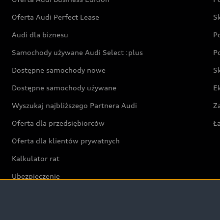
Oferta Audi Perfect Lease
S
Audi dla biznesu
P
Samochody używane Audi Select :plus
P
Dostępne samochody nowe
S
Dostępne samochody używane
E
Wyszukaj najbliższego Partnera Audi
Z
Oferta dla przedsiębiorców
Ł
Oferta dla klientów prywatnych
Kalkulator rat
Ubezpieczenie
Świat Audi RS
Audi driving experience