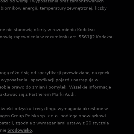
żności od wersji i wyposażenia oraz zamontowanych
dbiorników energii, temperatury zewnętrznej, liczby
czne nie stanowią oferty w rozumieniu Kodeksu
tanowią zapewnienia w rozumieniu art. 5561§2 Kodeksu
 różnić się od specyfikacji przewidzianej na rynek
wyposażenia i specyfikacji pojazdu następują w
sobie prawo do zmian i pomyłek. Wszelkie informacje
taktować się z Partnerem Marki Audi.
wości odzysku i recyklingu wymagania określone w
gen Group Polska sp. z o.o. podlega obowiązkowi
tacji, zgodnie z wymaganiami ustawy z 20 stycznia
onie
Środowisko
.