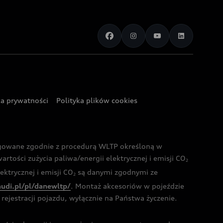
ka prywatności
Polityka plików cookies
ogowane zgodnie z procedurą WLTP określoną w
rtości zużycia paliwa/energii elektrycznej i emisji CO
2
ktrycznej i emisji CO
są danymi zgodnymi ze
2
audi.pl/pl/danewltp/
. Montaż akcesoriów w pojeździe
rejestracji pojazdu, wyłącznie na Państwa życzenie.