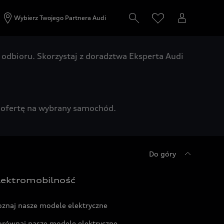
Wybierz Twojego Partnera Audi
odbioru. Skorzystaj z doradztwa Eksperta Audi
zą ofertę na wybrany samochód.
Do góry
lektromobilność
oznaj nasze modele elektryczne
orównaj nasze modele elektryczne