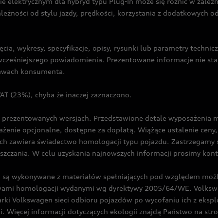
ie elektrycznym dla hybryd typu Plug-In może się różnić w zale
ależności od stylu jazdy, prędkości, korzystania z dodatkowych o
cia, wykresy, specyfikacje, opisy, rysunki lub parametry techni
z wcześniejszego powiadomienia. Prezentowane informacje nie s
prawach konsumenta.
T (23%), chyba że inaczej zaznaczono.
prezentowanych wersjach. Przedstawione detale wyposażenia mogą
żenie opcjonalne, dostępne za dopłatą. Wiążące ustalenie ceny, 
ch zawiera świadectwo homologacji typu pojazdu. Zastrzegamy 
eszczania. W celu uzyskania najnowszych informacji prosimy kon
są wykonywane z materiałów spełniających pod względem możli
twami homologacji wydanymi wg dyrektywy 2005/64/WE. Volkswa
Volkswagen sieci odbioru pojazdów po wycofaniu ich z eksploa
i. Więcej informacji dotyczących ekologii znajdą Państwo na str