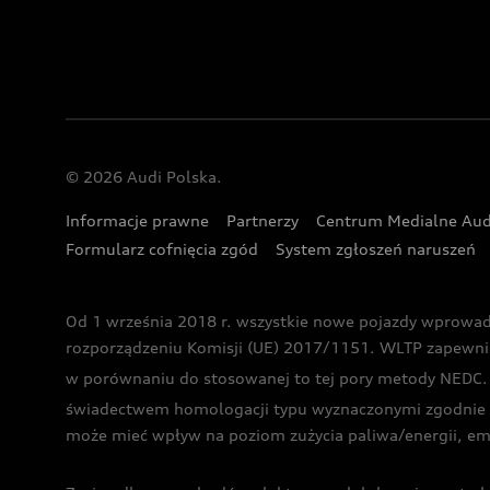
© 2026 Audi Polska.
Informacje prawne
Partnerzy
Centrum Medialne Aud
Formularz cofnięcia zgód
System zgłoszeń naruszeń
Od 1 września 2018 r. wszystkie nowe pojazdy wprowa
rozporządzeniu Komisji (UE) 2017/1151. WLTP zapewnia ba
w porównaniu do stosowanej to tej pory metody NEDC. P
świadectwem homologacji typu wyznaczonymi zgodnie z
może mieć wpływ na poziom zużycia paliwa/energii, em