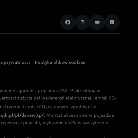
ka prywatności
Polityka plików cookies
ogowane zgodnie z procedurą WLTP określoną w
rtości zużycia paliwa/energii elektrycznej i emisji CO
2
ktrycznej i emisji CO
są danymi zgodnymi ze
2
audi.pl/pl/danewltp/
. Montaż akcesoriów w pojeździe
rejestracji pojazdu, wyłącznie na Państwa życzenie.