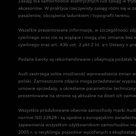
Zasięg dla samochodów elektrycznych lub zasięg w tryb
akcesoriów. W praktyce rzeczywisty zasięg różni się w z
pasażerów, obciążenia ładunkiem i topografii terenu.
Wszelkie prezentowane informacje, w szczególności zdję
cywilnego oraz nie są wiążące i mogą ulec zmianie be
cywilnego oraz art. 43b ust. 2 pkt 2 lit. a-c Ustawy o 
Podane kwoty są rekomendowane i obejmują podatek VA
Audi zastrzega sobie możliwość wprowadzenia zmian w 
polski. Zamieszczone zdjęcia mogą przedstawiać wyposa
umowie sprzedaży, a określenie parametrów techniczny
prezentowane na stronie są aktualne na dzień ich zami
Wszystkie produkowane obecnie samochody marki Audi 
normie ISO 22628 i są zgodne z europejskimi świadec
zapewnienia wszystkim użytkownikom samochodów marki 
2005 r. o recyklingu pojazdów wycofanych z eksploatacj