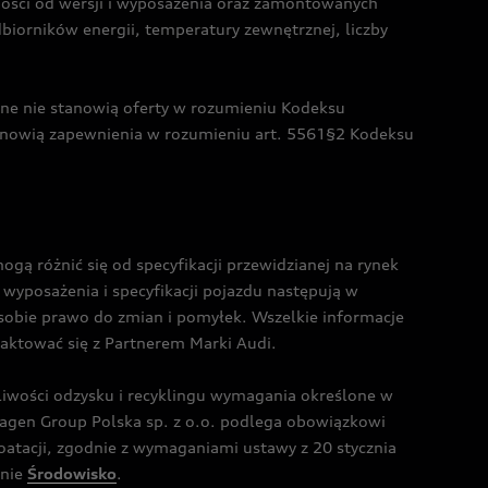
żności od wersji i wyposażenia oraz zamontowanych
dbiorników energii, temperatury zewnętrznej, liczby
czne nie stanowią oferty w rozumieniu Kodeksu
tanowią zapewnienia w rozumieniu art. 5561§2 Kodeksu
 różnić się od specyfikacji przewidzianej na rynek
wyposażenia i specyfikacji pojazdu następują w
sobie prawo do zmian i pomyłek. Wszelkie informacje
taktować się z Partnerem Marki Audi.
wości odzysku i recyklingu wymagania określone w
gen Group Polska sp. z o.o. podlega obowiązkowi
tacji, zgodnie z wymaganiami ustawy z 20 stycznia
onie
Środowisko
.