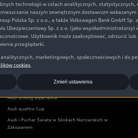
bnych technologii w celach analitycznych, statystycznych,
Audi exclusive
umieszczanie naszym zewnętrznym dostawcom wskazanym w 
up Polska Sp. z o.o., a także Volkswagen Bank GmbH Sp. z o
Świat Audi
rwis Ubezpieczeniowy Sp. z o.o. (jako współadministratorzy
łecznościowe. Użytkownik może zaakceptować, odrzucić lub 
Aktualności i historie postępu
ienia przeglądarki.
Audi Revolut F1® Team
analitycznych, marketingowych, społecznościowych i do perso
Audi Nuvolari
plików cookies
.
Audi Sport Festiwal
Zmień ustawienia
Audi i Muzeum Sztuki Nowoczesnej w Warszawie
Audi driving experience
Audi quattro Cup
Audi i Puchar Świata w Skokach Narciarskich w
Zakopanem