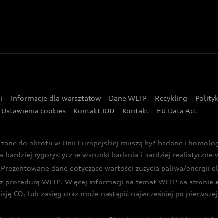
i
Informacje dla warsztatów
Dane WLTP
Recykling
Polity
Ustawienia cookies
Kontakt IOD
Kontakt
EU Data Act
dzane do obrotu w Unii Europejskiej muszą być badane i homol
rdziej rygorystyczne warunki badania i bardziej realistyczne wa
rezentowane dane dotyczące wartości zużycia paliwa/energii ele
 procedurą WLTP. Więcej informacji na temat WLTP na stronie
isję CO
lub zasięg oraz może nastąpić najwcześniej po pierwszej 
2