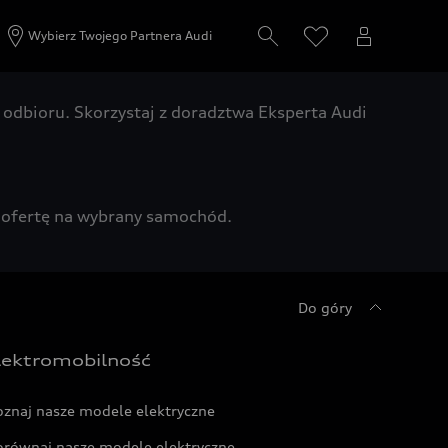
Wybierz Twojego Partnera Audi
odbioru. Skorzystaj z doradztwa Eksperta Audi
zą ofertę na wybrany samochód.
Do góry
lektromobilność
oznaj nasze modele elektryczne
orównaj nasze modele elektryczne