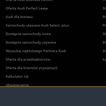
Oferta Audi Perfect Lease
S
Audi dla biznesu
P
Samochody używane Audi Select :plus
P
Dostępne samochody nowe
S
Dostępne samochody używane
E
Wyszukaj najbliższego Partnera Audi
Z
Oferta dla przedsiębiorców
Ł
Oferta dla klientów prywatnych
Kalkulator rat
Ubezpieczenie
Świat Audi RS
Audi driving experience