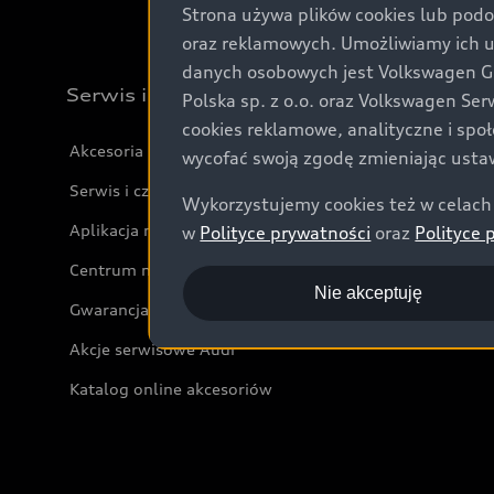
Strona używa plików cookies lub podo
oraz reklamowych. Umożliwiamy ich 
danych osobowych jest Volkswagen Gro
Serwis i akcesoria
Polska sp. z o.o. oraz Volkswagen Se
cookies reklamowe, analityczne i spo
Akcesoria
wycofać swoją zgodę zmieniając ustaw
Serwis i części
Wykorzystujemy cookies też w celach 
Aplikacja myAudi i usługi cyfrowe
w
Polityce prywatności
oraz
Polityce 
Centrum napraw powypadkowych
Nie akceptuję
Gwarancja
Akcje serwisowe Audi
Katalog online akcesoriów