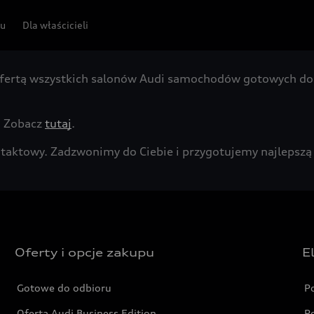
pu
Dla właścicieli
fertą wszystkich salonów Audi samochodów gotowych do 
. Zobacz
tutaj
.
kontaktowy. Zadzwonimy do Ciebie i przygotujemy najleps
Oferty i opcje zakupu
E
Gotowe do odbioru
P
Oferta Audi Business Edition
P