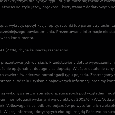
ie elektrycznym dla hybryd typu Plug-In może się różnić w zale
ależności od stylu jazdy, prędkości, korzystania z dodatkowych o
cia, wykresy, specyfikacje, opisy, rysunki lub parametry techni
z wcześniejszego powiadomienia. Prezentowane informacje nie s
prawach konsumenta.
T (23%), chyba że inaczej zaznaczono.
prezentowanych wersjach. Przedstawione detale wyposażenia mogą
żenie opcjonalne, dostępne za dopłatą. Wiążące ustalenie ceny, 
ch zawiera świadectwo homologacji typu pojazdu. Zastrzegamy 
eszczania. W celu uzyskania najnowszych informacji prosimy kon
są wykonywane z materiałów spełniających pod względem możli
twami homologacji wydanymi wg dyrektywy 2005/64/WE. Volkswa
Volkswagen sieci odbioru pojazdów po wycofaniu ich z eksploa
i. Więcej informacji dotyczących ekologii znajdą Państwo na str