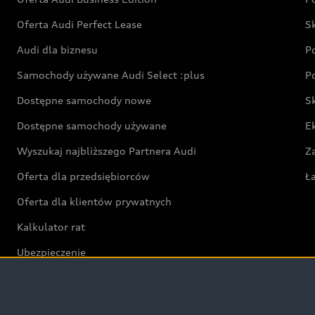
Oferta Audi Perfect Lease
S
Audi dla biznesu
P
Samochody używane Audi Select :plus
P
Dostępne samochody nowe
S
Dostępne samochody używane
E
Wyszukaj najbliższego Partnera Audi
Z
Oferta dla przedsiębiorców
Ł
Oferta dla klientów prywatnych
Kalkulator rat
Ubezpieczenie
Świat Audi RS
Audi driving experience