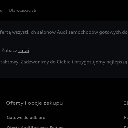
pu
Dla właścicieli
fertą wszystkich salonów Audi samochodów gotowych do 
. Zobacz
tutaj
.
kontaktowy. Zadzwonimy do Ciebie i przygotujemy najleps
Oferty i opcje zakupu
E
Gotowe do odbioru
P
Oferta Audi Business Edition
P