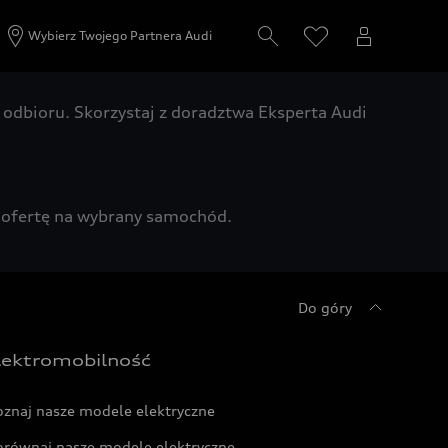
Wybierz Twojego Partnera Audi
odbioru. Skorzystaj z doradztwa Eksperta Audi
zą ofertę na wybrany samochód.
Do góry
lektromobilność
oznaj nasze modele elektryczne
orównaj nasze modele elektryczne