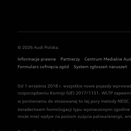
© 2026 Audi Polska.
Informacje prawne
Partnerzy
Centrum Medialne Aud
Formularz cofnięcia zgód
System zgłoszeń naruszeń
Od 1 września 2018 r. wszystkie nowe pojazdy wprowa
rozporządzeniu Komisji (UE) 2017/1151. WLTP zapewnia ba
w porównaniu do stosowanej to tej pory metody NEDC. P
świadectwem homologacji typu wyznaczonymi zgodnie z
może mieć wpływ na poziom zużycia paliwa/energii, em