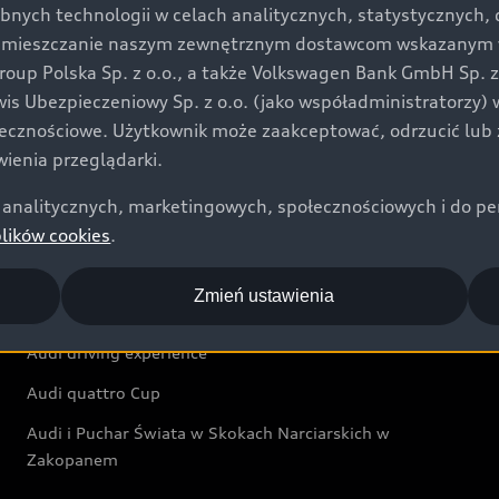
bnych technologii w celach analitycznych, statystycznych,
Audi exclusive
umieszczanie naszym zewnętrznym dostawcom wskazanym w 
up Polska Sp. z o.o., a także Volkswagen Bank GmbH Sp. z o
Świat Audi
rwis Ubezpieczeniowy Sp. z o.o. (jako współadministratorzy
łecznościowe. Użytkownik może zaakceptować, odrzucić lub 
Aktualności i historie postępu
ienia przeglądarki.
Audi Revolut F1® Team
analitycznych, marketingowych, społecznościowych i do perso
Audi Nuvolari
plików cookies
.
Audi Sport Festiwal
Zmień ustawienia
Audi i Muzeum Sztuki Nowoczesnej w Warszawie
Audi driving experience
Audi quattro Cup
Audi i Puchar Świata w Skokach Narciarskich w
Zakopanem