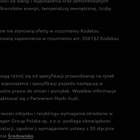
żności od wersji i wyposażenia oraz zamontowanych
dbiorników energii, temperatury zewnętrznej, liczby
czne nie stanowią oferty w rozumieniu Kodeksu
tanowią zapewnienia w rozumieniu art. 5561§2 Kodeksu
 różnić się od specyfikacji przewidzianej na rynek
wyposażenia i specyfikacji pojazdu następują w
sobie prawo do zmian i pomyłek. Wszelkie informacje
taktować się z Partnerem Marki Audi.
wości odzysku i recyklingu wymagania określone w
gen Group Polska sp. z o.o. podlega obowiązkowi
tacji, zgodnie z wymaganiami ustawy z 20 stycznia
onie
Środowisko
.