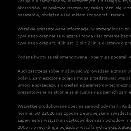
Zasięg dla samochodów elektrycznych lub zasięg w tryb
akcesoriów. W praktyce rzeczywisty zasięg różni się w z
pasażerów, obciążenia ładunkiem i topografii terenu.
Wszelkie prezentowane informacje, w szczególności zdję
cywilnego oraz nie są wiążące i mogą ulec zmianie be
cywilnego oraz art. 43b ust. 2 pkt 2 lit. a-c Ustawy o 
Podane kwoty są rekomendowane i obejmują podatek VA
Audi zastrzega sobie możliwość wprowadzenia zmian w 
polski. Zamieszczone zdjęcia mogą przedstawiać wyposa
umowie sprzedaży, a określenie parametrów techniczny
prezentowane na stronie są aktualne na dzień ich zami
Wszystkie produkowane obecnie samochody marki Audi 
normie ISO 22628 i są zgodne z europejskimi świadec
zapewnienia wszystkim użytkownikom samochodów marki 
2005 r. o recyklingu pojazdów wycofanych z eksploatacj