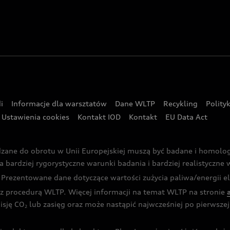
i
Informacje dla warsztatów
Dane WLTP
Recykling
Polity
Ustawienia cookies
Kontakt IOD
Kontakt
EU Data Act
dzane do obrotu w Unii Europejskiej muszą być badane i homol
rdziej rygorystyczne warunki badania i bardziej realistyczne wa
rezentowane dane dotyczące wartości zużycia paliwa/energii ele
 procedurą WLTP. Więcej informacji na temat WLTP na stronie
isję CO
lub zasięg oraz może nastąpić najwcześniej po pierwszej 
2