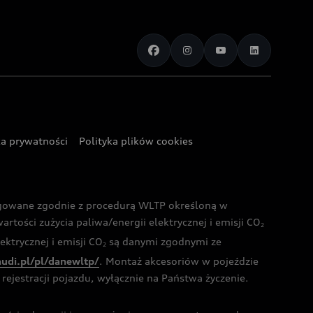
ka prywatności
Polityka plików cookies
ogowane zgodnie z procedurą WLTP określoną w
rtości zużycia paliwa/energii elektrycznej i emisji CO
2
ktrycznej i emisji CO
są danymi zgodnymi ze
2
audi.pl/pl/danewltp/
. Montaż akcesoriów w pojeździe
rejestracji pojazdu, wyłącznie na Państwa życzenie.