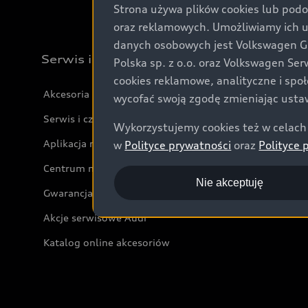
Strona używa plików cookies lub podo
oraz reklamowych. Umożliwiamy ich 
danych osobowych jest Volkswagen Gro
Serwis i akcesoria
Polska sp. z o.o. oraz Volkswagen Se
cookies reklamowe, analityczne i spo
Akcesoria
wycofać swoją zgodę zmieniając ustaw
Serwis i części
Wykorzystujemy cookies też w celach 
Aplikacja myAudi i usługi cyfrowe
w
Polityce prywatności
oraz
Polityce 
Centrum napraw powypadkowych
Nie akceptuję
Gwarancja
Akcje serwisowe Audi
Katalog online akcesoriów