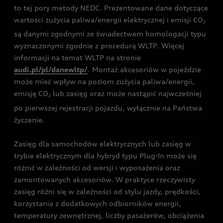
to tej pory metody NEDC. Prezentowane dane dotyczące
wartości zużycia paliwa/energii elektrycznej i emisji CO
2
są danymi zgodnymi ze świadectwem homologacji typu
wyznaczonymi zgodnie z procedurą WLTP. Więcej
informacji na temat WLTP na stronie
audi.pl/pl/danewltp/
. Montaż akcesoriów w pojeździe
może mieć wpływ na poziom zużycia paliwa/energii,
emisję CO
lub zasięg oraz może nastąpić najwcześniej
2
po pierwszej rejestracji pojazdu, wyłącznie na Państwa
życzenie.
Zasięg dla samochodów elektrycznych lub zasięg w
trybie elektrycznym dla hybryd typu Plug-In może się
różnić w zależności od wersji i wyposażenia oraz
zamontowanych akcesoriów. W praktyce rzeczywisty
zasięg różni się w zależności od stylu jazdy, prędkości,
korzystania z dodatkowych odbiorników energii,
temperatury zewnętrznej, liczby pasażerów, obciążenia