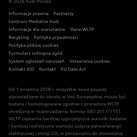
© 2026 Audi Polska.
Gwarancja
Wyszukaj najbliższego Partnera Audi
Audi Sport Festiwal
Eksperci elektromobilności Audi
Informacje prawne
Partnerzy
Akcje serwisowe Audi
Oferta dla przedsiębiorców
Audi i Muzeum Sztuki Nowoczesnej w Warszawie
Centrum Medialne Audi
Zasięg
Katalog online akcesoriów
Oferta dla klientów prywatnych
Informacje dla warsztatów
Dane WLTP
Audi driving experience
Ładowanie
Recykling
Polityka prywatności
Kalkulator rat
Audi quattro Cup
Polityka plików cookies
Formularz cofnięcia zgód
Ubezpieczenie
Audi i Puchar Świata w Skokach Narciarskich w
System zgłoszeń naruszeń
Ustawienia cookies
Zakopanem
Świat Audi RS
Kontakt IOD
Kontakt
EU Data Act
Audi driving experience
Od 1 września 2018 r. wszystkie nowe pojazdy
Audi exclusive
wprowadzane do obrotu w Unii Europejskiej muszą być
badane i homologowane zgodnie z procedurą WLTP
określoną w rozporządzeniu Komisji (UE) 2017/1151.
WLTP zapewnia bardziej rygorystyczne warunki badania
i bardziej realistyczne wartości zużycia paliwa/energii
elektrycznej i emisji CO
w porównaniu do stosowanej
2