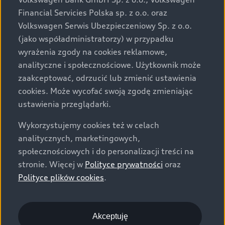
za dopłatą. Wiążące ustalenie ceny, wyposażenia i
Financial Servicies Polska sp. z o.o. oraz
specyfikacji pojazdu następują w umowie sprzedaży, a
Volkswagen Serwis Ubezpieczeniowy Sp. z o.o.
określenie parametrów technicznych zawiera
(jako współadministratorzy) w przypadku
świadectwo homologacji typu pojazdu. Zastrzegamy
wyrażenia zgody na cookies reklamowe,
sobie prawo do zmian i pomyłek. Wszelkie informacje
analityczne i społecznościowe. Użytkownik może
prezentowane na stronie są aktualne na dzień ich
zaakceptować, odrzucić lub zmienić ustawienia
zamieszczania. W celu uzyskania najnowszych
cookies. Może wycofać swoją zgodę zmieniając
informacji prosimy kontaktować się z Partnerem Marki
ustawienia przeglądarki.
Audi.
Wykorzystujemy cookies też w celach
Wszystkie produkowane obecnie samochody marki Audi
analitycznych, marketingowych,
są wykonywane z materiałów spełniających pod
społecznościowych i do personalizacji treści na
względem możliwości odzysku i recyklingu wymagania
stronie. Więcej w
Polityce prywatności
oraz
określone w normie ISO 22628 i są zgodne z
Polityce plików cookies
.
europejskimi świadectwami homologacji wydanymi wg
dyrektywy 2005/64/WE. Volkswagen Group Polska sp. z
o.o. podlega obowiązkowi zapewnienia wszystkim
użytkownikom samochodów marki Volkswagen sieci
Akceptuję