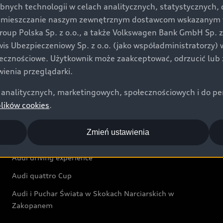
bnych technologii w celach analitycznych, statystycznych,
Audi exclusive
umieszczanie naszym zewnętrznym dostawcom wskazanym w 
up Polska Sp. z o.o., a także Volkswagen Bank GmbH Sp. z o
Świat Audi
rwis Ubezpieczeniowy Sp. z o.o. (jako współadministratorzy
łecznościowe. Użytkownik może zaakceptować, odrzucić lub 
Aktualności i historie postępu
ienia przeglądarki.
Audi Revolut F1® Team
analitycznych, marketingowych, społecznościowych i do perso
Audi Nuvolari
plików cookies
.
Audi Sport Festiwal
Zmień ustawienia
Audi i Muzeum Sztuki Nowoczesnej w Warszawie
Audi driving experience
Audi quattro Cup
Audi i Puchar Świata w Skokach Narciarskich w
Zakopanem