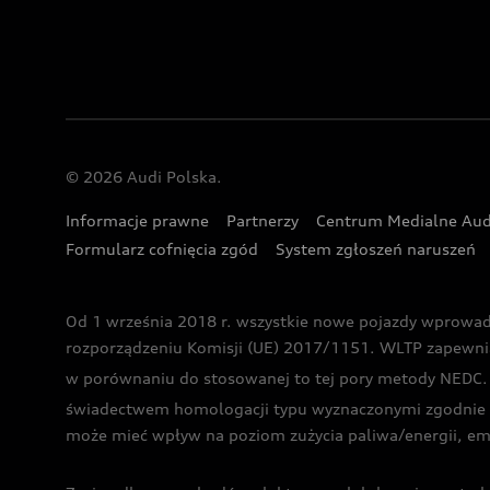
© 2026 Audi Polska.
Informacje prawne
Partnerzy
Centrum Medialne Aud
Formularz cofnięcia zgód
System zgłoszeń naruszeń
Od 1 września 2018 r. wszystkie nowe pojazdy wprowa
rozporządzeniu Komisji (UE) 2017/1151. WLTP zapewnia ba
w porównaniu do stosowanej to tej pory metody NEDC. P
świadectwem homologacji typu wyznaczonymi zgodnie z
może mieć wpływ na poziom zużycia paliwa/energii, em