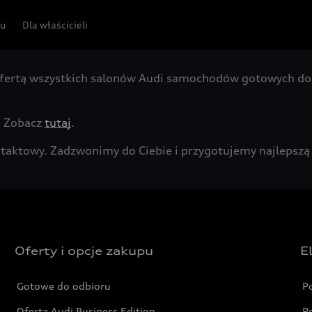
pu
Dla właścicieli
fertą wszystkich salonów Audi samochodów gotowych do 
. Zobacz
tutaj
.
kontaktowy. Zadzwonimy do Ciebie i przygotujemy najleps
Oferty i opcje zakupu
E
Gotowe do odbioru
P
Oferta Audi Business Edition
P