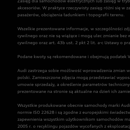
Zasięg dla samochodów elektrycznych lub zasięg w tryb
akcesoriów. W praktyce rzeczywisty zasięg różni się w z
pasażerów, obciążenia ładunkiem i topografii terenu.
Wszelkie prezentowane informacje, w szczególności zdję
cywilnego oraz nie są wiążące i mogą ulec zmianie be
cywilnego oraz art. 43b ust. 2 pkt 2 lit. a-c Ustawy o 
Podane kwoty są rekomendowane i obejmują podatek VA
Audi zastrzega sobie możliwość wprowadzenia zmian w 
polski. Zamieszczone zdjęcia mogą przedstawiać wyposa
umowie sprzedaży, a określenie parametrów techniczny
prezentowane na stronie są aktualne na dzień ich zami
Wszystkie produkowane obecnie samochody marki Audi 
normie ISO 22628 i są zgodne z europejskimi świadec
zapewnienia wszystkim użytkownikom samochodów marki 
2005 r. o recyklingu pojazdów wycofanych z eksploatacj