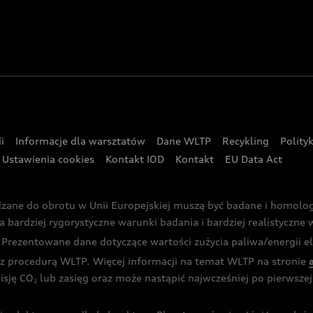
i
Informacje dla warsztatów
Dane WLTP
Recykling
Polity
Ustawienia cookies
Kontakt IOD
Kontakt
EU Data Act
dzane do obrotu w Unii Europejskiej muszą być badane i homol
rdziej rygorystyczne warunki badania i bardziej realistyczne wa
rezentowane dane dotyczące wartości zużycia paliwa/energii ele
 procedurą WLTP. Więcej informacji na temat WLTP na stronie
isję CO
lub zasięg oraz może nastąpić najwcześniej po pierwszej 
2