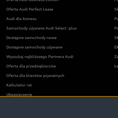
Oferta Audi Perfect Lease
S
Audi dla biznesu
P
Samochody używane Audi Select :plus
P
Dostępne samochody nowe
S
Dostępne samochody używane
E
Wyszukaj najbliższego Partnera Audi
Z
Oferta dla przedsiębiorców
Ł
Oferta dla klientów prywatnych
Kalkulator rat
Ubezpieczenie
Świat Audi RS
Audi driving experience