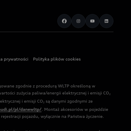
ka prywatności
Polityka plików cookies
ogowane zgodnie z procedurą WLTP określoną w
rtości zużycia paliwa/energii elektrycznej i emisji CO
2
ktrycznej i emisji CO
są danymi zgodnymi ze
2
audi.pl/pl/danewltp/
. Montaż akcesoriów w pojeździe
rejestracji pojazdu, wyłącznie na Państwa życzenie.