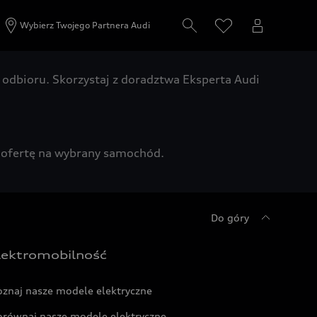
Wybierz Twojego Partnera Audi
odbioru. Skorzystaj z doradztwa Eksperta Audi
zą ofertę na wybrany samochód.
Do góry
lektromobilność
oznaj nasze modele elektryczne
orównaj nasze modele elektryczne