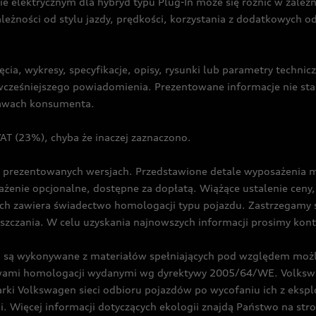
ie elektrycznym dla hybryd typu Plug-In może się różnić w zale
ależności od stylu jazdy, prędkości, korzystania z dodatkowych o
cia, wykresy, specyfikacje, opisy, rysunki lub parametry techni
z wcześniejszego powiadomienia. Prezentowane informacje nie s
prawach konsumenta.
T (23%), chyba że inaczej zaznaczono.
prezentowanych wersjach. Przedstawione detale wyposażenia mogą
żenie opcjonalne, dostępne za dopłatą. Wiążące ustalenie ceny, 
ch zawiera świadectwo homologacji typu pojazdu. Zastrzegamy 
eszczania. W celu uzyskania najnowszych informacji prosimy kon
są wykonywane z materiałów spełniających pod względem możli
twami homologacji wydanymi wg dyrektywy 2005/64/WE. Volkswa
Volkswagen sieci odbioru pojazdów po wycofaniu ich z eksploa
i. Więcej informacji dotyczących ekologii znajdą Państwo na str