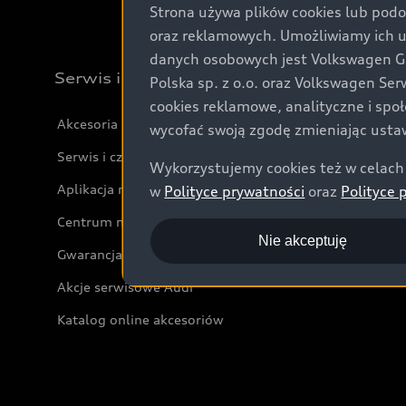
Strona używa plików cookies lub podo
oraz reklamowych. Umożliwiamy ich 
danych osobowych jest Volkswagen Gro
Serwis i akcesoria
Polska sp. z o.o. oraz Volkswagen Se
cookies reklamowe, analityczne i spo
Akcesoria
wycofać swoją zgodę zmieniając ustaw
Serwis i części
Wykorzystujemy cookies też w celach 
Aplikacja myAudi i usługi cyfrowe
w
Polityce prywatności
oraz
Polityce 
Centrum napraw powypadkowych
Nie akceptuję
Gwarancja
Akcje serwisowe Audi
Katalog online akcesoriów