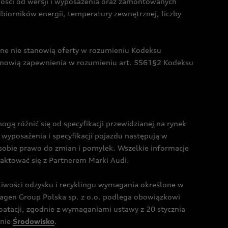
żności od wersji i wyposażenia oraz zamontowanych
dbiorników energii, temperatury zewnętrznej, liczby
czne nie stanowią oferty w rozumieniu Kodeksu
tanowią zapewnienia w rozumieniu art. 5561§2 Kodeksu
 różnić się od specyfikacji przewidzianej na rynek
wyposażenia i specyfikacji pojazdu następują w
sobie prawo do zmian i pomyłek. Wszelkie informacje
taktować się z Partnerem Marki Audi.
wości odzysku i recyklingu wymagania określone w
gen Group Polska sp. z o.o. podlega obowiązkowi
tacji, zgodnie z wymaganiami ustawy z 20 stycznia
onie
Środowisko
.