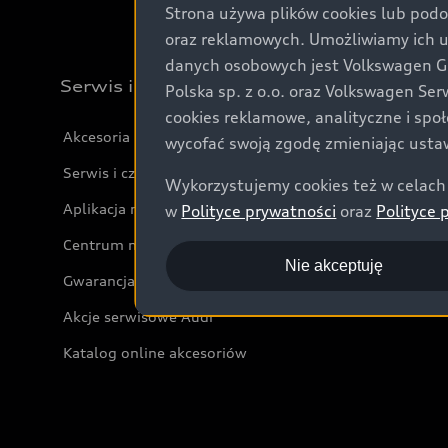
Strona używa plików cookies lub podo
oraz reklamowych. Umożliwiamy ich 
danych osobowych jest Volkswagen Gro
Serwis i akcesoria
Polska sp. z o.o. oraz Volkswagen Se
cookies reklamowe, analityczne i spo
Akcesoria
wycofać swoją zgodę zmieniając ustaw
Serwis i części
Wykorzystujemy cookies też w celach 
Aplikacja myAudi i usługi cyfrowe
w
Polityce prywatności
oraz
Polityce 
Centrum napraw powypadkowych
Nie akceptuję
Gwarancja
Akcje serwisowe Audi
Katalog online akcesoriów