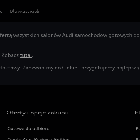
pu
Dla właścicieli
fertą wszystkich salonów Audi samochodów gotowych do 
. Zobacz
tutaj
.
kontaktowy. Zadzwonimy do Ciebie i przygotujemy najleps
Oferty i opcje zakupu
E
Gotowe do odbioru
P
Oferta Audi Business Edition
P