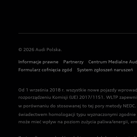
© 2026 Audi Polska.
Informacje prawne
Partnerzy
Centrum Medialne Aud
Formularz cofnięcia zgód
System zgłoszeń naruszeń
Od 1 września 2018 r. wszystkie nowe pojazdy wprowa
rozporządzeniu Komisji (UE) 2017/1151. WLTP zapewnia ba
w porównaniu do stosowanej to tej pory metody NEDC. P
świadectwem homologacji typu wyznaczonymi zgodnie z
może mieć wpływ na poziom zużycia paliwa/energii, em