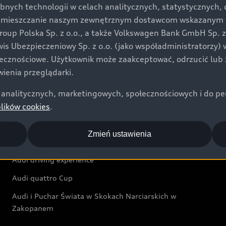
bnych technologii w celach analitycznych, statystycznych,
Audi exclusive
umieszczanie naszym zewnętrznym dostawcom wskazanym w 
up Polska Sp. z o.o., a także Volkswagen Bank GmbH Sp. z o
Świat Audi
rwis Ubezpieczeniowy Sp. z o.o. (jako współadministratorzy
łecznościowe. Użytkownik może zaakceptować, odrzucić lub 
Aktualności i historie postępu
ienia przeglądarki.
Audi Revolut F1® Team
analitycznych, marketingowych, społecznościowych i do perso
Audi Nuvolari
plików cookies
.
Audi Sport Festiwal
Zmień ustawienia
Audi i Muzeum Sztuki Nowoczesnej w Warszawie
Audi driving experience
Audi quattro Cup
Audi i Puchar Świata w Skokach Narciarskich w
Zakopanem