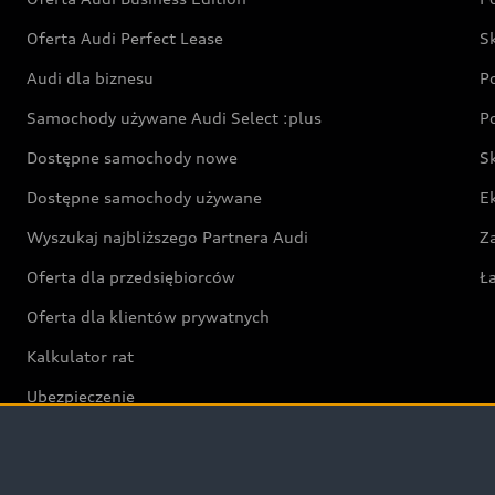
Oferta Audi Perfect Lease
S
Audi dla biznesu
P
Samochody używane Audi Select :plus
P
Dostępne samochody nowe
S
Dostępne samochody używane
E
Wyszukaj najbliższego Partnera Audi
Z
Oferta dla przedsiębiorców
Ł
Oferta dla klientów prywatnych
Kalkulator rat
Ubezpieczenie
Świat Audi RS
Audi driving experience