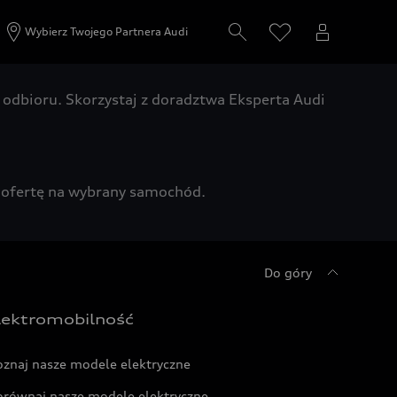
Wybierz Twojego Partnera Audi
odbioru. Skorzystaj z doradztwa Eksperta Audi
zą ofertę na wybrany samochód.
Do góry
lektromobilność
oznaj nasze modele elektryczne
orównaj nasze modele elektryczne