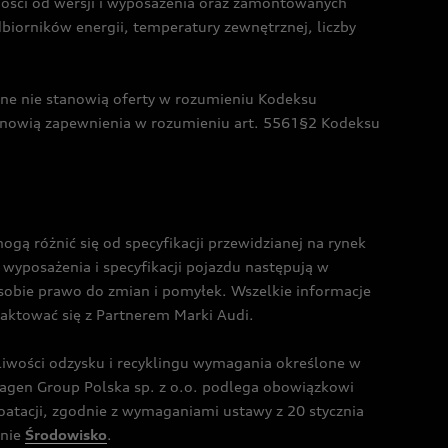
żności od wersji i wyposażenia oraz zamontowanych
dbiorników energii, temperatury zewnętrznej, liczby
czne nie stanowią oferty w rozumieniu Kodeksu
tanowią zapewnienia w rozumieniu art. 5561§2 Kodeksu
 różnić się od specyfikacji przewidzianej na rynek
wyposażenia i specyfikacji pojazdu następują w
sobie prawo do zmian i pomyłek. Wszelkie informacje
taktować się z Partnerem Marki Audi.
wości odzysku i recyklingu wymagania określone w
gen Group Polska sp. z o.o. podlega obowiązkowi
tacji, zgodnie z wymaganiami ustawy z 20 stycznia
onie
Środowisko
.