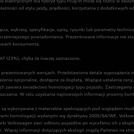
ie elektrycznym dla hybryd typu Plug-In może się różnić w zale
ależności od stylu jazdy, prędkości, korzystania z dodatkowych o
cia, wykresy, specyfikacje, opisy, rysunki lub parametry techni
z wcześniejszego powiadomienia. Prezentowane informacje nie s
prawach konsumenta.
T (23%), chyba że inaczej zaznaczono.
prezentowanych wersjach. Przedstawione detale wyposażenia mogą
żenie opcjonalne, dostępne za dopłatą. Wiążące ustalenie ceny, 
ch zawiera świadectwo homologacji typu pojazdu. Zastrzegamy 
eszczania. W celu uzyskania najnowszych informacji prosimy kon
są wykonywane z materiałów spełniających pod względem możli
twami homologacji wydanymi wg dyrektywy 2005/64/WE. Volkswa
Volkswagen sieci odbioru pojazdów po wycofaniu ich z eksploa
i. Więcej informacji dotyczących ekologii znajdą Państwo na str