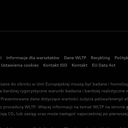
i
Informacje dla warsztatów
Dane WLTP
Recykling
Polity
Ustawienia cookies
Kontakt IOD
Kontakt
EU Data Act
dzane do obrotu w Unii Europejskiej muszą być badane i homol
rdziej rygorystyczne warunki badania i bardziej realistyczne wa
rezentowane dane dotyczące wartości zużycia paliwa/energii ele
 procedurą WLTP. Więcej informacji na temat WLTP na stronie
isję CO
lub zasięg oraz może nastąpić najwcześniej po pierwszej 
2