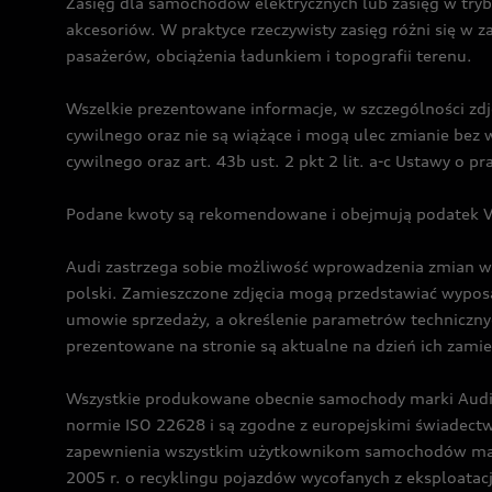
Zasięg dla samochodów elektrycznych lub zasięg w tryb
akcesoriów. W praktyce rzeczywisty zasięg różni się w z
pasażerów, obciążenia ładunkiem i topografii terenu.
Wszelkie prezentowane informacje, w szczególności zdję
cywilnego oraz nie są wiążące i mogą ulec zmianie be
cywilnego oraz art. 43b ust. 2 pkt 2 lit. a-c Ustawy o 
Podane kwoty są rekomendowane i obejmują podatek VA
Audi zastrzega sobie możliwość wprowadzenia zmian w 
polski. Zamieszczone zdjęcia mogą przedstawiać wyposa
umowie sprzedaży, a określenie parametrów techniczny
prezentowane na stronie są aktualne na dzień ich zami
Wszystkie produkowane obecnie samochody marki Audi 
normie ISO 22628 i są zgodne z europejskimi świadec
zapewnienia wszystkim użytkownikom samochodów marki 
2005 r. o recyklingu pojazdów wycofanych z eksploatacj