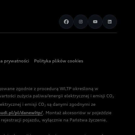
ka prywatności
Polityka plików cookies
ogowane zgodnie z procedurą WLTP określoną w
rtości zużycia paliwa/energii elektrycznej i emisji CO
2
ktrycznej i emisji CO
są danymi zgodnymi ze
2
audi.pl/pl/danewltp/
. Montaż akcesoriów w pojeździe
rejestracji pojazdu, wyłącznie na Państwa życzenie.