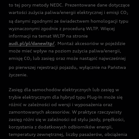
to tej pory metody NEDC. Prezentowane dane dotyczące
wartości zużycia paliwa/energii elektrycznej i emisji CO
2
są danymi zgodnymi ze świadectwem homologacji typu
wyznaczonymi zgodnie z procedurą WLTP. Więcej
informacji na temat WLTP na stronie
audi.pl/pl/danewltp/
. Montaż akcesoriów w pojeździe
może mieć wpływ na poziom zużycia paliwa/energii,
emisję CO
lub zasięg oraz może nastąpić najwcześniej
2
po pierwszej rejestracji pojazdu, wyłącznie na Państwa
życzenie.
Zasięg dla samochodów elektrycznych lub zasięg w
trybie elektrycznym dla hybryd typu Plug-In może się
różnić w zależności od wersji i wyposażenia oraz
zamontowanych akcesoriów. W praktyce rzeczywisty
zasięg różni się w zależności od stylu jazdy, prędkości,
korzystania z dodatkowych odbiorników energii,
temperatury zewnętrznej, liczby pasażerów, obciążenia