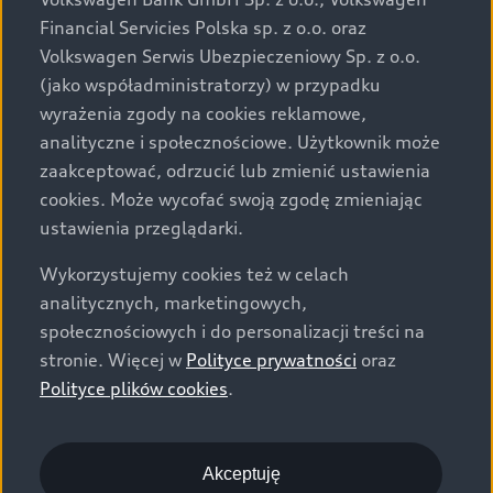
za dopłatą. Wiążące ustalenie ceny, wyposażenia i
Financial Servicies Polska sp. z o.o. oraz
specyfikacji pojazdu następują w umowie sprzedaży, a
Volkswagen Serwis Ubezpieczeniowy Sp. z o.o.
określenie parametrów technicznych zawiera
(jako współadministratorzy) w przypadku
świadectwo homologacji typu pojazdu. Zastrzegamy
wyrażenia zgody na cookies reklamowe,
sobie prawo do zmian i pomyłek. Wszelkie informacje
analityczne i społecznościowe. Użytkownik może
prezentowane na stronie są aktualne na dzień ich
zaakceptować, odrzucić lub zmienić ustawienia
zamieszczania. W celu uzyskania najnowszych
cookies. Może wycofać swoją zgodę zmieniając
informacji prosimy kontaktować się z Partnerem Marki
ustawienia przeglądarki.
Audi.
Wykorzystujemy cookies też w celach
Wszystkie produkowane obecnie samochody marki Audi
analitycznych, marketingowych,
są wykonywane z materiałów spełniających pod
społecznościowych i do personalizacji treści na
względem możliwości odzysku i recyklingu wymagania
stronie. Więcej w
Polityce prywatności
oraz
określone w normie ISO 22628 i są zgodne z
Polityce plików cookies
.
europejskimi świadectwami homologacji wydanymi wg
dyrektywy 2005/64/WE. Volkswagen Group Polska sp. z
o.o. podlega obowiązkowi zapewnienia wszystkim
użytkownikom samochodów marki Volkswagen sieci
Akceptuję