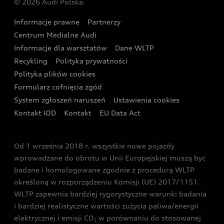
© 2026 Audi Polska.
Gwarancja
Wyszukaj najbliższego Partnera Audi
Audi Sport Festiwal
Eksperci elektromobilności Audi
Informacje prawne
Partnerzy
Akcje serwisowe Audi
Oferta dla przedsiębiorców
Audi i Muzeum Sztuki Nowoczesnej w Warszawie
Centrum Medialne Audi
Zasięg
Katalog online akcesoriów
Oferta dla klientów prywatnych
Informacje dla warsztatów
Dane WLTP
Audi driving experience
Ładowanie
Recykling
Polityka prywatności
Kalkulator rat
Audi quattro Cup
Polityka plików cookies
Formularz cofnięcia zgód
Ubezpieczenie
Audi i Puchar Świata w Skokach Narciarskich w
System zgłoszeń naruszeń
Ustawienia cookies
Zakopanem
Świat Audi RS
Kontakt IOD
Kontakt
EU Data Act
Audi driving experience
Od 1 września 2018 r. wszystkie nowe pojazdy
Audi exclusive
wprowadzane do obrotu w Unii Europejskiej muszą być
badane i homologowane zgodnie z procedurą WLTP
określoną w rozporządzeniu Komisji (UE) 2017/1151.
WLTP zapewnia bardziej rygorystyczne warunki badania
i bardziej realistyczne wartości zużycia paliwa/energii
elektrycznej i emisji CO
w porównaniu do stosowanej
2