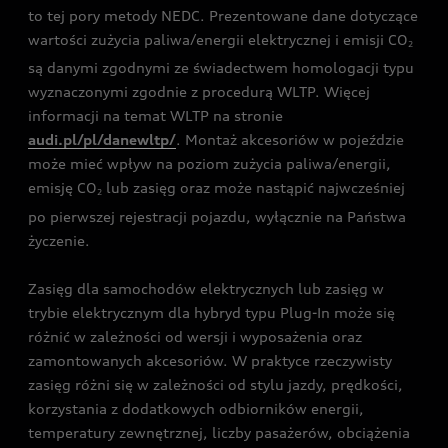
to tej pory metody NEDC. Prezentowane dane dotyczące
wartości zużycia paliwa/energii elektrycznej i emisji CO
2
są danymi zgodnymi ze świadectwem homologacji typu
wyznaczonymi zgodnie z procedurą WLTP. Więcej
informacji na temat WLTP na stronie
audi.pl/pl/danewltp/
. Montaż akcesoriów w pojeździe
może mieć wpływ na poziom zużycia paliwa/energii,
emisję CO
lub zasięg oraz może nastąpić najwcześniej
2
po pierwszej rejestracji pojazdu, wyłącznie na Państwa
życzenie.
Zasięg dla samochodów elektrycznych lub zasięg w
trybie elektrycznym dla hybryd typu Plug-In może się
różnić w zależności od wersji i wyposażenia oraz
zamontowanych akcesoriów. W praktyce rzeczywisty
zasięg różni się w zależności od stylu jazdy, prędkości,
korzystania z dodatkowych odbiorników energii,
temperatury zewnętrznej, liczby pasażerów, obciążenia