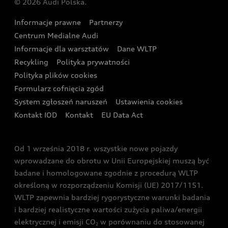
© 2026 Audi Polska.
Gwarancja
Wyszukaj najbliższego Partnera Audi
Audi Sport Festiwal
Eksperci elektromobilności Audi
Informacje prawne
Partnerzy
Akcje serwisowe Audi
Oferta dla przedsiębiorców
Audi i Muzeum Sztuki Nowoczesnej w Warszawie
Centrum Medialne Audi
Zasięg
Katalog online akcesoriów
Oferta dla klientów prywatnych
Informacje dla warsztatów
Dane WLTP
Audi driving experience
Ładowanie
Recykling
Polityka prywatności
Kalkulator rat
Audi quattro Cup
Polityka plików cookies
Formularz cofnięcia zgód
Ubezpieczenie
Audi i Puchar Świata w Skokach Narciarskich w
System zgłoszeń naruszeń
Ustawienia cookies
Zakopanem
Świat Audi RS
Kontakt IOD
Kontakt
EU Data Act
Audi driving experience
Od 1 września 2018 r. wszystkie nowe pojazdy
Audi exclusive
wprowadzane do obrotu w Unii Europejskiej muszą być
badane i homologowane zgodnie z procedurą WLTP
określoną w rozporządzeniu Komisji (UE) 2017/1151.
WLTP zapewnia bardziej rygorystyczne warunki badania
i bardziej realistyczne wartości zużycia paliwa/energii
elektrycznej i emisji CO
w porównaniu do stosowanej
2