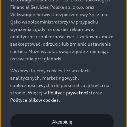
za dopłatą. Wiążące ustalenie ceny, wyposażenia i
Financial Servicies Polska sp. z o.o. oraz
specyfikacji pojazdu następują w umowie sprzedaży, a
Volkswagen Serwis Ubezpieczeniowy Sp. z o.o.
określenie parametrów technicznych zawiera
(jako współadministratorzy) w przypadku
świadectwo homologacji typu pojazdu. Zastrzegamy
wyrażenia zgody na cookies reklamowe,
sobie prawo do zmian i pomyłek. Wszelkie informacje
analityczne i społecznościowe. Użytkownik może
prezentowane na stronie są aktualne na dzień ich
zaakceptować, odrzucić lub zmienić ustawienia
zamieszczania. W celu uzyskania najnowszych
cookies. Może wycofać swoją zgodę zmieniając
informacji prosimy kontaktować się z Partnerem Marki
ustawienia przeglądarki.
Audi.
Wykorzystujemy cookies też w celach
Wszystkie produkowane obecnie samochody marki Audi
analitycznych, marketingowych,
są wykonywane z materiałów spełniających pod
społecznościowych i do personalizacji treści na
względem możliwości odzysku i recyklingu wymagania
stronie. Więcej w
Polityce prywatności
oraz
określone w normie ISO 22628 i są zgodne z
Polityce plików cookies
.
europejskimi świadectwami homologacji wydanymi wg
dyrektywy 2005/64/WE. Volkswagen Group Polska sp. z
o.o. podlega obowiązkowi zapewnienia wszystkim
użytkownikom samochodów marki Volkswagen sieci
Akceptuję