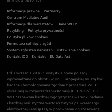
© 2026 Audi Polska.
Gwarancja
Wyszukaj najbliższego Partnera Audi
Audi Sport Festiwal
Eksperci elektromobilności Audi
Informacje prawne
Partnerzy
Akcje serwisowe Audi
Oferta dla przedsiębiorców
Audi i Muzeum Sztuki Nowoczesnej w Warszawie
Centrum Medialne Audi
Zasięg
Katalog online akcesoriów
Oferta dla klientów prywatnych
Informacje dla warsztatów
Dane WLTP
Audi driving experience
Ładowanie
Recykling
Polityka prywatności
Kalkulator rat
Audi quattro Cup
Polityka plików cookies
Formularz cofnięcia zgód
Ubezpieczenie
Audi i Puchar Świata w Skokach Narciarskich w
System zgłoszeń naruszeń
Ustawienia cookies
Zakopanem
Świat Audi RS
Kontakt IOD
Kontakt
EU Data Act
Audi driving experience
Od 1 września 2018 r. wszystkie nowe pojazdy
Audi exclusive
wprowadzane do obrotu w Unii Europejskiej muszą być
badane i homologowane zgodnie z procedurą WLTP
określoną w rozporządzeniu Komisji (UE) 2017/1151.
WLTP zapewnia bardziej rygorystyczne warunki badania
i bardziej realistyczne wartości zużycia paliwa/energii
elektrycznej i emisji CO
w porównaniu do stosowanej
2