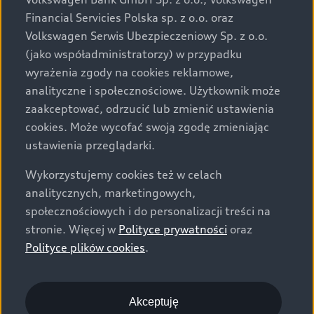
za dopłatą. Wiążące ustalenie ceny, wyposażenia i
Financial Servicies Polska sp. z o.o. oraz
specyfikacji pojazdu następują w umowie sprzedaży, a
Volkswagen Serwis Ubezpieczeniowy Sp. z o.o.
określenie parametrów technicznych zawiera
(jako współadministratorzy) w przypadku
świadectwo homologacji typu pojazdu. Zastrzegamy
wyrażenia zgody na cookies reklamowe,
sobie prawo do zmian i pomyłek. Wszelkie informacje
analityczne i społecznościowe. Użytkownik może
prezentowane na stronie są aktualne na dzień ich
zaakceptować, odrzucić lub zmienić ustawienia
zamieszczania. W celu uzyskania najnowszych
cookies. Może wycofać swoją zgodę zmieniając
informacji prosimy kontaktować się z Partnerem Marki
ustawienia przeglądarki.
Audi.
Wykorzystujemy cookies też w celach
Wszystkie produkowane obecnie samochody marki Audi
analitycznych, marketingowych,
są wykonywane z materiałów spełniających pod
społecznościowych i do personalizacji treści na
względem możliwości odzysku i recyklingu wymagania
stronie. Więcej w
Polityce prywatności
oraz
określone w normie ISO 22628 i są zgodne z
Polityce plików cookies
.
europejskimi świadectwami homologacji wydanymi wg
dyrektywy 2005/64/WE. Volkswagen Group Polska sp. z
o.o. podlega obowiązkowi zapewnienia wszystkim
użytkownikom samochodów marki Volkswagen sieci
Akceptuję