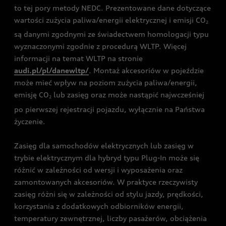
to tej pory metody NEDC. Prezentowane dane dotyczące
wartości zużycia paliwa/energii elektrycznej i emisji CO
2
są danymi zgodnymi ze świadectwem homologacji typu
wyznaczonymi zgodnie z procedurą WLTP. Więcej
informacji na temat WLTP na stronie
audi.pl/pl/danewltp/
. Montaż akcesoriów w pojeździe
może mieć wpływ na poziom zużycia paliwa/energii,
emisję CO
lub zasięg oraz może nastąpić najwcześniej
2
po pierwszej rejestracji pojazdu, wyłącznie na Państwa
życzenie.
Zasięg dla samochodów elektrycznych lub zasięg w
trybie elektrycznym dla hybryd typu Plug-In może się
różnić w zależności od wersji i wyposażenia oraz
zamontowanych akcesoriów. W praktyce rzeczywisty
zasięg różni się w zależności od stylu jazdy, prędkości,
korzystania z dodatkowych odbiorników energii,
temperatury zewnętrznej, liczby pasażerów, obciążenia