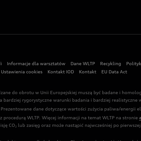
i
Informacje dla warsztatów
Dane WLTP
Recykling
Polity
Ustawienia cookies
Kontakt IOD
Kontakt
EU Data Act
dzane do obrotu w Unii Europejskiej muszą być badane i homol
rdziej rygorystyczne warunki badania i bardziej realistyczne wa
rezentowane dane dotyczące wartości zużycia paliwa/energii ele
 procedurą WLTP. Więcej informacji na temat WLTP na stronie
isję CO
lub zasięg oraz może nastąpić najwcześniej po pierwszej 
2