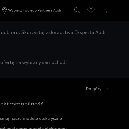
Wybierz Twojego Partnera Audi
odbioru. Skorzystaj z doradztwa Eksperta Audi
zą ofertę na wybrany samochód.
Do góry
lektromobilność
oznaj nasze modele elektryczne
orównaj nasze modele elektryczne