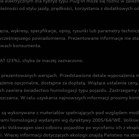
ie elektrycznym dla hybryd typu Plug-In może się różnić w zale
ależności od stylu jazdy, prędkości, korzystania z dodatkowych o
cia, wykresy, specyfikacje, opisy, rysunki lub parametry techni
z wcześniejszego powiadomienia. Prezentowane informacje nie s
prawach konsumenta.
T (23%), chyba że inaczej zaznaczono.
prezentowanych wersjach. Przedstawione detale wyposażenia mogą
żenie opcjonalne, dostępne za dopłatą. Wiążące ustalenie ceny, 
ch zawiera świadectwo homologacji typu pojazdu. Zastrzegamy 
eszczania. W celu uzyskania najnowszych informacji prosimy kon
są wykonywane z materiałów spełniających pod względem możli
twami homologacji wydanymi wg dyrektywy 2005/64/WE. Volkswa
Volkswagen sieci odbioru pojazdów po wycofaniu ich z eksploa
i. Więcej informacji dotyczących ekologii znajdą Państwo na str