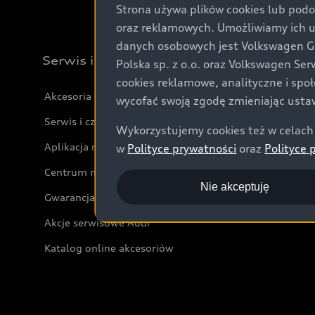
Strona używa plików cookies lub podo
oraz reklamowych. Umożliwiamy ich 
danych osobowych jest Volkswagen Gro
Serwis i akcesoria
Polska sp. z o.o. oraz Volkswagen Se
cookies reklamowe, analityczne i spo
Akcesoria
wycofać swoją zgodę zmieniając ustaw
Serwis i części
Wykorzystujemy cookies też w celach 
Aplikacja myAudi i usługi cyfrowe
w
Polityce prywatności
oraz
Polityce 
Centrum napraw powypadkowych
Nie akceptuję
Gwarancja
Akcje serwisowe Audi
Katalog online akcesoriów