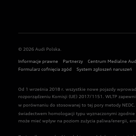
© 2026 Audi Polska.
Informacje prawne
Partnerzy
Centrum Medialne Aud
Formularz cofnięcia zgód
System zgłoszeń naruszeń
Od 1 września 2018 r. wszystkie nowe pojazdy wprowa
rozporządzeniu Komisji (UE) 2017/1151. WLTP zapewnia ba
w porównaniu do stosowanej to tej pory metody NEDC. P
świadectwem homologacji typu wyznaczonymi zgodnie z
może mieć wpływ na poziom zużycia paliwa/energii, em