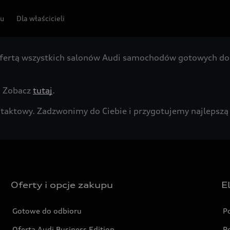
pu
Dla właścicieli
fertą wszystkich salonów Audi samochodów gotowych do 
. Zobacz
tutaj
.
kontaktowy. Zadzwonimy do Ciebie i przygotujemy najleps
Oferty i opcje zakupu
E
Gotowe do odbioru
P
Oferta Audi Business Edition
P