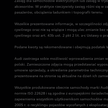
Zasięg dla samochodów elektrycznych lub zasięg w tryb
akcesoriów. W praktyce rzeczywisty zasięg różni się w z
pasażerów, obciążenia ładunkiem i topografii terenu.
Wszelkie prezentowane informacje, w szczególności zdję
cywilnego oraz nie są wiążące i mogą ulec zmianie be
cywilnego oraz art. 43b ust. 2 pkt 2 lit. a-c Ustawy o 
Podane kwoty są rekomendowane i obejmują podatek VA
Audi zastrzega sobie możliwość wprowadzenia zmian w 
polski. Zamieszczone zdjęcia mogą przedstawiać wyposa
umowie sprzedaży, a określenie parametrów techniczny
prezentowane na stronie są aktualne na dzień ich zami
Wszystkie produkowane obecnie samochody marki Audi 
normie ISO 22628 i są zgodne z europejskimi świadec
zapewnienia wszystkim użytkownikom samochodów marki 
2005 r. o recyklingu pojazdów wycofanych z eksploatacj