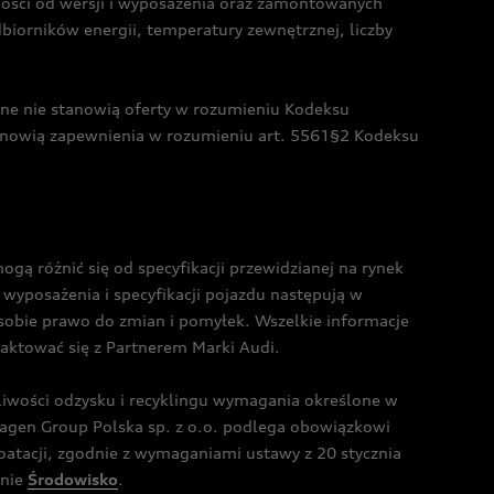
żności od wersji i wyposażenia oraz zamontowanych
dbiorników energii, temperatury zewnętrznej, liczby
czne nie stanowią oferty w rozumieniu Kodeksu
tanowią zapewnienia w rozumieniu art. 5561§2 Kodeksu
 różnić się od specyfikacji przewidzianej na rynek
wyposażenia i specyfikacji pojazdu następują w
sobie prawo do zmian i pomyłek. Wszelkie informacje
taktować się z Partnerem Marki Audi.
wości odzysku i recyklingu wymagania określone w
gen Group Polska sp. z o.o. podlega obowiązkowi
tacji, zgodnie z wymaganiami ustawy z 20 stycznia
onie
Środowisko
.