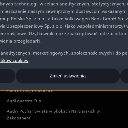
bnych technologii w celach analitycznych, statystycznych,
Audi exclusive
umieszczanie naszym zewnętrznym dostawcom wskazanym w 
up Polska Sp. z o.o., a także Volkswagen Bank GmbH Sp. z o
Świat Audi
rwis Ubezpieczeniowy Sp. z o.o. (jako współadministratorzy
łecznościowe. Użytkownik może zaakceptować, odrzucić lub 
Aktualności i historie postępu
ienia przeglądarki.
Audi Revolut F1® Team
analitycznych, marketingowych, społecznościowych i do perso
Audi Nuvolari
plików cookies
.
Audi Sport Festiwal
Zmień ustawienia
Audi i Muzeum Sztuki Nowoczesnej w Warszawie
Audi driving experience
Audi quattro Cup
Audi i Puchar Świata w Skokach Narciarskich w
Zakopanem