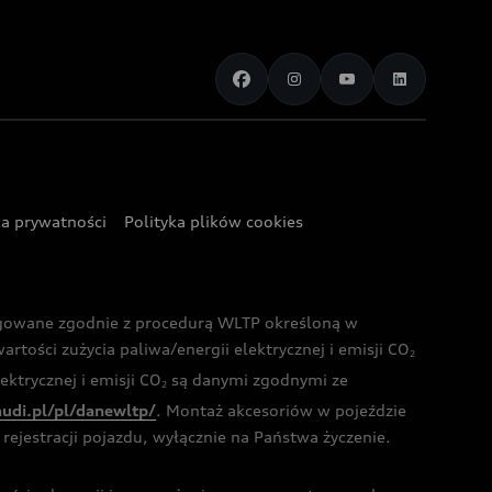
ka prywatności
Polityka plików cookies
ogowane zgodnie z procedurą WLTP określoną w
rtości zużycia paliwa/energii elektrycznej i emisji CO
2
ktrycznej i emisji CO
są danymi zgodnymi ze
2
audi.pl/pl/danewltp/
. Montaż akcesoriów w pojeździe
rejestracji pojazdu, wyłącznie na Państwa życzenie.