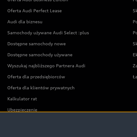
Oferta Audi Perfect Lease
S
Audi dla biznesu
P
Samochody używane Audi Select :plus
P
Dostępne samochody nowe
S
Dostępne samochody używane
E
Wyszukaj najbliższego Partnera Audi
Z
Oferta dla przedsiębiorców
Ł
Oferta dla klientów prywatnych
Kalkulator rat
Ubezpieczenie
Świat Audi RS
Audi driving experience