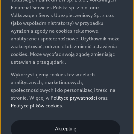
za dopłatą. Wiążące ustalenie ceny, wyposażenia i
Financial Servicies Polska sp. z o.o. oraz
specyfikacji pojazdu następują w umowie sprzedaży, a
Volkswagen Serwis Ubezpieczeniowy Sp. z o.o.
określenie parametrów technicznych zawiera
(jako współadministratorzy) w przypadku
świadectwo homologacji typu pojazdu. Zastrzegamy
wyrażenia zgody na cookies reklamowe,
sobie prawo do zmian i pomyłek. Wszelkie informacje
analityczne i społecznościowe. Użytkownik może
prezentowane na stronie są aktualne na dzień ich
zaakceptować, odrzucić lub zmienić ustawienia
zamieszczania. W celu uzyskania najnowszych
cookies. Może wycofać swoją zgodę zmieniając
informacji prosimy kontaktować się z Partnerem Marki
ustawienia przeglądarki.
Audi.
Wykorzystujemy cookies też w celach
Wszystkie produkowane obecnie samochody marki Audi
analitycznych, marketingowych,
są wykonywane z materiałów spełniających pod
społecznościowych i do personalizacji treści na
względem możliwości odzysku i recyklingu wymagania
stronie. Więcej w
Polityce prywatności
oraz
określone w normie ISO 22628 i są zgodne z
Polityce plików cookies
.
europejskimi świadectwami homologacji wydanymi wg
dyrektywy 2005/64/WE. Volkswagen Group Polska sp. z
o.o. podlega obowiązkowi zapewnienia wszystkim
użytkownikom samochodów marki Volkswagen sieci
Akceptuję