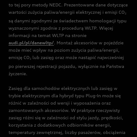
to tej pory metody NEDC. Prezentowane dane dotyczące
wartości zużycia paliwa/energii elektrycznej i emisji CO
2
są danymi zgodnymi ze świadectwem homologacji typu
wyznaczonymi zgodnie z procedurą WLTP. Więcej
informacji na temat WLTP na stronie
audi.pl/pl/danewltp/
. Montaż akcesoriów w pojeździe
może mieć wpływ na poziom zużycia paliwa/energii,
emisję CO
lub zasięg oraz może nastąpić najwcześniej
2
po pierwszej rejestracji pojazdu, wyłącznie na Państwa
życzenie.
Zasięg dla samochodów elektrycznych lub zasięg w
trybie elektrycznym dla hybryd typu Plug-In może się
różnić w zależności od wersji i wyposażenia oraz
zamontowanych akcesoriów. W praktyce rzeczywisty
zasięg różni się w zależności od stylu jazdy, prędkości,
korzystania z dodatkowych odbiorników energii,
temperatury zewnętrznej, liczby pasażerów, obciążenia