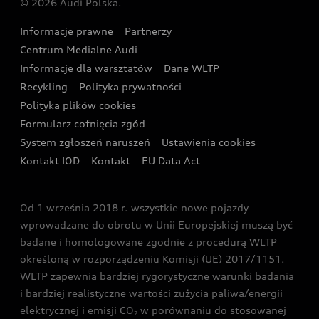
© 2026 Audi Polska.
Gwarancja
Wyszukaj najbliższego Partnera Audi
Audi Sport Festiwal
Eksperci elektromobilności Audi
Informacje prawne
Partnerzy
Akcje serwisowe Audi
Oferta dla przedsiębiorców
Audi i Muzeum Sztuki Nowoczesnej w Warszawie
Centrum Medialne Audi
Zasięg
Katalog online akcesoriów
Oferta dla klientów prywatnych
Informacje dla warsztatów
Dane WLTP
Audi driving experience
Ładowanie
Recykling
Polityka prywatności
Kalkulator rat
Audi quattro Cup
Polityka plików cookies
Formularz cofnięcia zgód
Ubezpieczenie
Audi i Puchar Świata w Skokach Narciarskich w
System zgłoszeń naruszeń
Ustawienia cookies
Zakopanem
Świat Audi RS
Kontakt IOD
Kontakt
EU Data Act
Audi driving experience
Od 1 września 2018 r. wszystkie nowe pojazdy
Audi exclusive
wprowadzane do obrotu w Unii Europejskiej muszą być
badane i homologowane zgodnie z procedurą WLTP
określoną w rozporządzeniu Komisji (UE) 2017/1151.
WLTP zapewnia bardziej rygorystyczne warunki badania
i bardziej realistyczne wartości zużycia paliwa/energii
elektrycznej i emisji CO
w porównaniu do stosowanej
2