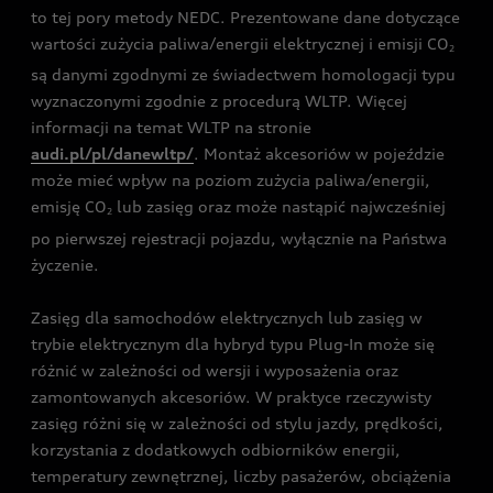
to tej pory metody NEDC. Prezentowane dane dotyczące
wartości zużycia paliwa/energii elektrycznej i emisji CO
2
są danymi zgodnymi ze świadectwem homologacji typu
wyznaczonymi zgodnie z procedurą WLTP. Więcej
informacji na temat WLTP na stronie
audi.pl/pl/danewltp/
. Montaż akcesoriów w pojeździe
może mieć wpływ na poziom zużycia paliwa/energii,
emisję CO
lub zasięg oraz może nastąpić najwcześniej
2
po pierwszej rejestracji pojazdu, wyłącznie na Państwa
życzenie.
Zasięg dla samochodów elektrycznych lub zasięg w
trybie elektrycznym dla hybryd typu Plug-In może się
różnić w zależności od wersji i wyposażenia oraz
zamontowanych akcesoriów. W praktyce rzeczywisty
zasięg różni się w zależności od stylu jazdy, prędkości,
korzystania z dodatkowych odbiorników energii,
temperatury zewnętrznej, liczby pasażerów, obciążenia