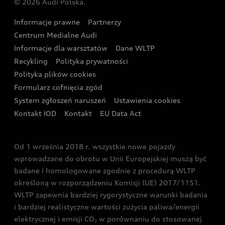
© 2026 Audi Polska.
Gwarancja
Wyszukaj najbliższego Partnera Audi
Audi Sport Festiwal
Eksperci elektromobilności Audi
Informacje prawne
Partnerzy
Akcje serwisowe Audi
Oferta dla przedsiębiorców
Audi i Muzeum Sztuki Nowoczesnej w Warszawie
Centrum Medialne Audi
Zasięg
Katalog online akcesoriów
Oferta dla klientów prywatnych
Informacje dla warsztatów
Dane WLTP
Audi driving experience
Ładowanie
Recykling
Polityka prywatności
Kalkulator rat
Audi quattro Cup
Polityka plików cookies
Formularz cofnięcia zgód
Ubezpieczenie
Audi i Puchar Świata w Skokach Narciarskich w
System zgłoszeń naruszeń
Ustawienia cookies
Zakopanem
Świat Audi RS
Kontakt IOD
Kontakt
EU Data Act
Audi driving experience
Od 1 września 2018 r. wszystkie nowe pojazdy
Audi exclusive
wprowadzane do obrotu w Unii Europejskiej muszą być
badane i homologowane zgodnie z procedurą WLTP
określoną w rozporządzeniu Komisji (UE) 2017/1151.
WLTP zapewnia bardziej rygorystyczne warunki badania
i bardziej realistyczne wartości zużycia paliwa/energii
elektrycznej i emisji CO
w porównaniu do stosowanej
2