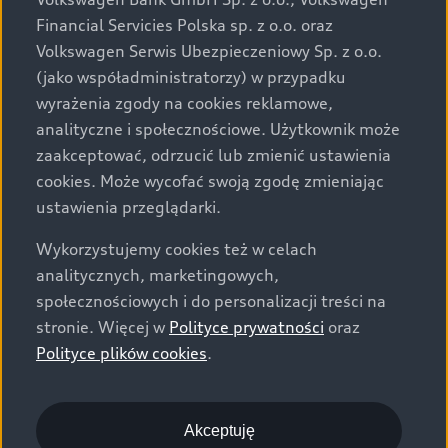
za dopłatą. Wiążące ustalenie ceny, wyposażenia i
Financial Servicies Polska sp. z o.o. oraz
specyfikacji pojazdu następują w umowie sprzedaży, a
Volkswagen Serwis Ubezpieczeniowy Sp. z o.o.
określenie parametrów technicznych zawiera
(jako współadministratorzy) w przypadku
świadectwo homologacji typu pojazdu. Zastrzegamy
wyrażenia zgody na cookies reklamowe,
sobie prawo do zmian i pomyłek. Wszelkie informacje
analityczne i społecznościowe. Użytkownik może
prezentowane na stronie są aktualne na dzień ich
zaakceptować, odrzucić lub zmienić ustawienia
zamieszczania. W celu uzyskania najnowszych
cookies. Może wycofać swoją zgodę zmieniając
informacji prosimy kontaktować się z Partnerem Marki
ustawienia przeglądarki.
Audi.
Wykorzystujemy cookies też w celach
Wszystkie produkowane obecnie samochody marki Audi
analitycznych, marketingowych,
są wykonywane z materiałów spełniających pod
społecznościowych i do personalizacji treści na
względem możliwości odzysku i recyklingu wymagania
stronie. Więcej w
Polityce prywatności
oraz
określone w normie ISO 22628 i są zgodne z
Polityce plików cookies
.
europejskimi świadectwami homologacji wydanymi wg
dyrektywy 2005/64/WE. Volkswagen Group Polska sp. z
o.o. podlega obowiązkowi zapewnienia wszystkim
użytkownikom samochodów marki Volkswagen sieci
Akceptuję