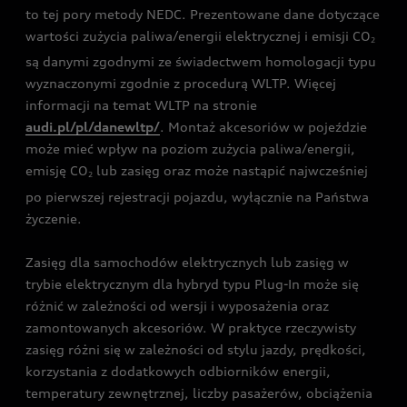
to tej pory metody NEDC. Prezentowane dane dotyczące
wartości zużycia paliwa/energii elektrycznej i emisji CO
2
są danymi zgodnymi ze świadectwem homologacji typu
wyznaczonymi zgodnie z procedurą WLTP. Więcej
informacji na temat WLTP na stronie
audi.pl/pl/danewltp/
. Montaż akcesoriów w pojeździe
może mieć wpływ na poziom zużycia paliwa/energii,
emisję CO
lub zasięg oraz może nastąpić najwcześniej
2
po pierwszej rejestracji pojazdu, wyłącznie na Państwa
życzenie.
Zasięg dla samochodów elektrycznych lub zasięg w
trybie elektrycznym dla hybryd typu Plug-In może się
różnić w zależności od wersji i wyposażenia oraz
zamontowanych akcesoriów. W praktyce rzeczywisty
zasięg różni się w zależności od stylu jazdy, prędkości,
korzystania z dodatkowych odbiorników energii,
temperatury zewnętrznej, liczby pasażerów, obciążenia