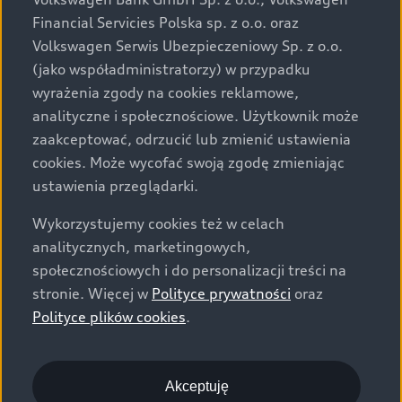
za dopłatą. Wiążące ustalenie ceny, wyposażenia i
Financial Servicies Polska sp. z o.o. oraz
specyfikacji pojazdu następują w umowie sprzedaży, a
Volkswagen Serwis Ubezpieczeniowy Sp. z o.o.
określenie parametrów technicznych zawiera
(jako współadministratorzy) w przypadku
świadectwo homologacji typu pojazdu. Zastrzegamy
wyrażenia zgody na cookies reklamowe,
sobie prawo do zmian i pomyłek. Wszelkie informacje
analityczne i społecznościowe. Użytkownik może
prezentowane na stronie są aktualne na dzień ich
zaakceptować, odrzucić lub zmienić ustawienia
zamieszczania. W celu uzyskania najnowszych
cookies. Może wycofać swoją zgodę zmieniając
informacji prosimy kontaktować się z Partnerem Marki
ustawienia przeglądarki.
Audi.
Wykorzystujemy cookies też w celach
Wszystkie produkowane obecnie samochody marki Audi
analitycznych, marketingowych,
są wykonywane z materiałów spełniających pod
społecznościowych i do personalizacji treści na
względem możliwości odzysku i recyklingu wymagania
stronie. Więcej w
Polityce prywatności
oraz
określone w normie ISO 22628 i są zgodne z
Polityce plików cookies
.
europejskimi świadectwami homologacji wydanymi wg
dyrektywy 2005/64/WE. Volkswagen Group Polska sp. z
o.o. podlega obowiązkowi zapewnienia wszystkim
użytkownikom samochodów marki Volkswagen sieci
Akceptuję