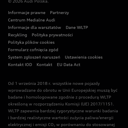
© 2026 Audi Polska.
Gwarancja
Wyszukaj najbliższego Partnera Audi
Audi Sport Festiwal
Eksperci elektromobilności Audi
Informacje prawne
Partnerzy
Akcje serwisowe Audi
Oferta dla przedsiębiorców
Audi i Muzeum Sztuki Nowoczesnej w Warszawie
Centrum Medialne Audi
Zasięg
Katalog online akcesoriów
Oferta dla klientów prywatnych
Informacje dla warsztatów
Dane WLTP
Audi driving experience
Ładowanie
Recykling
Polityka prywatności
Kalkulator rat
Audi quattro Cup
Polityka plików cookies
Formularz cofnięcia zgód
Ubezpieczenie
Audi i Puchar Świata w Skokach Narciarskich w
System zgłoszeń naruszeń
Ustawienia cookies
Zakopanem
Świat Audi RS
Kontakt IOD
Kontakt
EU Data Act
Audi driving experience
Od 1 września 2018 r. wszystkie nowe pojazdy
Audi exclusive
wprowadzane do obrotu w Unii Europejskiej muszą być
badane i homologowane zgodnie z procedurą WLTP
określoną w rozporządzeniu Komisji (UE) 2017/1151.
WLTP zapewnia bardziej rygorystyczne warunki badania
i bardziej realistyczne wartości zużycia paliwa/energii
elektrycznej i emisji CO
w porównaniu do stosowanej
2