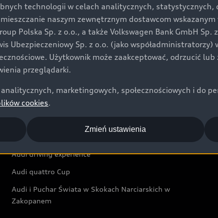
bnych technologii w celach analitycznych, statystycznych,
Audi exclusive
umieszczanie naszym zewnętrznym dostawcom wskazanym w 
up Polska Sp. z o.o., a także Volkswagen Bank GmbH Sp. z o
Świat Audi
rwis Ubezpieczeniowy Sp. z o.o. (jako współadministratorzy
łecznościowe. Użytkownik może zaakceptować, odrzucić lub 
Aktualności i historie postępu
ienia przeglądarki.
Audi Revolut F1® Team
analitycznych, marketingowych, społecznościowych i do perso
Audi Nuvolari
plików cookies
.
Audi Sport Festiwal
Zmień ustawienia
Audi i Muzeum Sztuki Nowoczesnej w Warszawie
Audi driving experience
Audi quattro Cup
Audi i Puchar Świata w Skokach Narciarskich w
Zakopanem