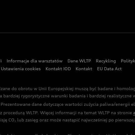
i
Informacje dla warsztatów
Dane WLTP
Recykling
Polity
Ustawienia cookies
Kontakt IOD
Kontakt
EU Data Act
dzane do obrotu w Unii Europejskiej muszą być badane i homol
rdziej rygorystyczne warunki badania i bardziej realistyczne wa
rezentowane dane dotyczące wartości zużycia paliwa/energii ele
 procedurą WLTP. Więcej informacji na temat WLTP na stronie
isję CO
lub zasięg oraz może nastąpić najwcześniej po pierwszej 
2