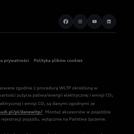
ka prywatności
Polityka plików cookies
ogowane zgodnie z procedurą WLTP określoną w
rtości zużycia paliwa/energii elektrycznej i emisji CO
2
ktrycznej i emisji CO
są danymi zgodnymi ze
2
audi.pl/pl/danewltp/
. Montaż akcesoriów w pojeździe
rejestracji pojazdu, wyłącznie na Państwa życzenie.