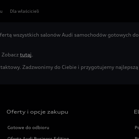
pu
Dla właścicieli
fertą wszystkich salonów Audi samochodów gotowych do 
. Zobacz
tutaj
.
kontaktowy. Zadzwonimy do Ciebie i przygotujemy najleps
Oferty i opcje zakupu
E
Gotowe do odbioru
P
Oferta Audi Business Edition
P