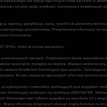
ie elektrycznym dla hybryd typu Plug-In może się różnić w zale
ależności od stylu jazdy, prędkości, korzystania z dodatkowych o
cia, wykresy, specyfikacje, opisy, rysunki lub parametry techni
z wcześniejszego powiadomienia. Prezentowane informacje nie s
prawach konsumenta.
T (23%), chyba że inaczej zaznaczono.
prezentowanych wersjach. Przedstawione detale wyposażenia mogą
żenie opcjonalne, dostępne za dopłatą. Wiążące ustalenie ceny, 
ch zawiera świadectwo homologacji typu pojazdu. Zastrzegamy 
eszczania. W celu uzyskania najnowszych informacji prosimy kon
są wykonywane z materiałów spełniających pod względem możli
twami homologacji wydanymi wg dyrektywy 2005/64/WE. Volkswa
Volkswagen sieci odbioru pojazdów po wycofaniu ich z eksploa
i. Więcej informacji dotyczących ekologii znajdą Państwo na str