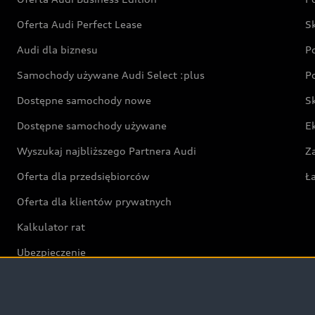
Oferta Audi Perfect Lease
S
Audi dla biznesu
P
Samochody używane Audi Select :plus
P
Dostępne samochody nowe
S
Dostępne samochody używane
E
Wyszukaj najbliższego Partnera Audi
Z
Oferta dla przedsiębiorców
Ł
Oferta dla klientów prywatnych
Kalkulator rat
Ubezpieczenie
Świat Audi RS
Audi driving experience