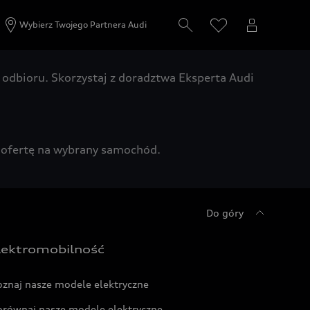
Wybierz Twojego Partnera Audi
odbioru. Skorzystaj z doradztwa Eksperta Audi
zą ofertę na wybrany samochód.
Do góry
lektromobilność
oznaj nasze modele elektryczne
orównaj nasze modele elektryczne