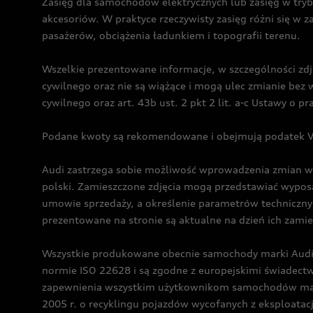
Zasięg dla samochodów elektrycznych lub zasięg w tryb
akcesoriów. W praktyce rzeczywisty zasięg różni się w z
pasażerów, obciążenia ładunkiem i topografii terenu.
Wszelkie prezentowane informacje, w szczególności zdję
cywilnego oraz nie są wiążące i mogą ulec zmianie be
cywilnego oraz art. 43b ust. 2 pkt 2 lit. a-c Ustawy o 
Podane kwoty są rekomendowane i obejmują podatek VA
Audi zastrzega sobie możliwość wprowadzenia zmian w 
polski. Zamieszczone zdjęcia mogą przedstawiać wyposa
umowie sprzedaży, a określenie parametrów techniczny
prezentowane na stronie są aktualne na dzień ich zami
Wszystkie produkowane obecnie samochody marki Audi 
normie ISO 22628 i są zgodne z europejskimi świadec
zapewnienia wszystkim użytkownikom samochodów marki 
2005 r. o recyklingu pojazdów wycofanych z eksploatacj