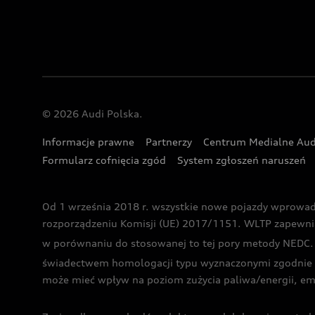
© 2026 Audi Polska.
Informacje prawne
Partnerzy
Centrum Medialne Aud
Formularz cofnięcia zgód
System zgłoszeń naruszeń
Od 1 września 2018 r. wszystkie nowe pojazdy wprowa
rozporządzeniu Komisji (UE) 2017/1151. WLTP zapewnia ba
w porównaniu do stosowanej to tej pory metody NEDC. P
świadectwem homologacji typu wyznaczonymi zgodnie z
może mieć wpływ na poziom zużycia paliwa/energii, em