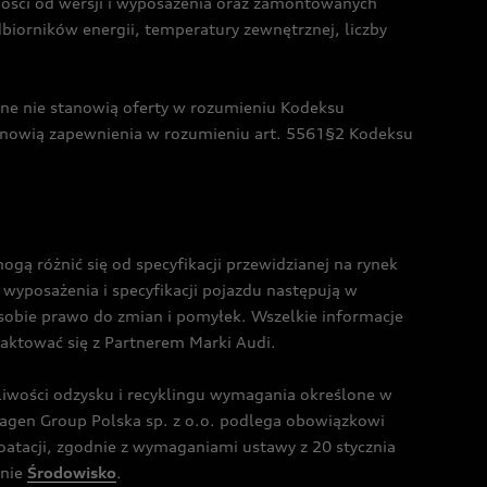
żności od wersji i wyposażenia oraz zamontowanych
dbiorników energii, temperatury zewnętrznej, liczby
czne nie stanowią oferty w rozumieniu Kodeksu
tanowią zapewnienia w rozumieniu art. 5561§2 Kodeksu
 różnić się od specyfikacji przewidzianej na rynek
wyposażenia i specyfikacji pojazdu następują w
sobie prawo do zmian i pomyłek. Wszelkie informacje
taktować się z Partnerem Marki Audi.
wości odzysku i recyklingu wymagania określone w
gen Group Polska sp. z o.o. podlega obowiązkowi
tacji, zgodnie z wymaganiami ustawy z 20 stycznia
onie
Środowisko
.