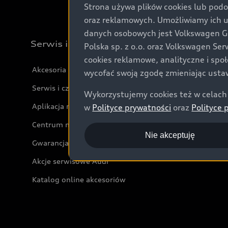
Strona używa plików cookies lub podo
oraz reklamowych. Umożliwiamy ich 
danych osobowych jest Volkswagen Gro
Serwis i akcesoria
Polska sp. z o.o. oraz Volkswagen Se
cookies reklamowe, analityczne i spo
Akcesoria
wycofać swoją zgodę zmieniając ustaw
Serwis i części
Wykorzystujemy cookies też w celach 
Aplikacja myAudi i usługi cyfrowe
w
Polityce prywatności
oraz
Polityce 
Centrum napraw powypadkowych
Nie akceptuję
Gwarancja
Akcje serwisowe Audi
Katalog online akcesoriów