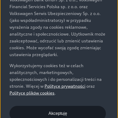
za dopłatą. Wiążące ustalenie ceny, wyposażenia i
Financial Servicies Polska sp. z o.o. oraz
specyfikacji pojazdu następują w umowie sprzedaży, a
Volkswagen Serwis Ubezpieczeniowy Sp. z o.o.
określenie parametrów technicznych zawiera
(jako współadministratorzy) w przypadku
świadectwo homologacji typu pojazdu. Zastrzegamy
wyrażenia zgody na cookies reklamowe,
sobie prawo do zmian i pomyłek. Wszelkie informacje
analityczne i społecznościowe. Użytkownik może
prezentowane na stronie są aktualne na dzień ich
zaakceptować, odrzucić lub zmienić ustawienia
zamieszczania. W celu uzyskania najnowszych
cookies. Może wycofać swoją zgodę zmieniając
informacji prosimy kontaktować się z Partnerem Marki
ustawienia przeglądarki.
Audi.
Wykorzystujemy cookies też w celach
Wszystkie produkowane obecnie samochody marki Audi
analitycznych, marketingowych,
są wykonywane z materiałów spełniających pod
społecznościowych i do personalizacji treści na
względem możliwości odzysku i recyklingu wymagania
stronie. Więcej w
Polityce prywatności
oraz
określone w normie ISO 22628 i są zgodne z
Polityce plików cookies
.
europejskimi świadectwami homologacji wydanymi wg
dyrektywy 2005/64/WE. Volkswagen Group Polska sp. z
o.o. podlega obowiązkowi zapewnienia wszystkim
użytkownikom samochodów marki Volkswagen sieci
Akceptuję