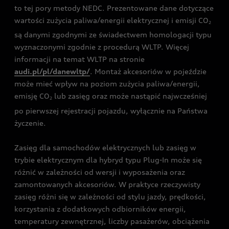
to tej pory metody NEDC. Prezentowane dane dotyczące
wartości zużycia paliwa/energii elektrycznej i emisji CO
2
są danymi zgodnymi ze świadectwem homologacji typu
wyznaczonymi zgodnie z procedurą WLTP. Więcej
informacji na temat WLTP na stronie
audi.pl/pl/danewltp/
. Montaż akcesoriów w pojeździe
może mieć wpływ na poziom zużycia paliwa/energii,
emisję CO
lub zasięg oraz może nastąpić najwcześniej
2
po pierwszej rejestracji pojazdu, wyłącznie na Państwa
życzenie.
Zasięg dla samochodów elektrycznych lub zasięg w
trybie elektrycznym dla hybryd typu Plug-In może się
różnić w zależności od wersji i wyposażenia oraz
zamontowanych akcesoriów. W praktyce rzeczywisty
zasięg różni się w zależności od stylu jazdy, prędkości,
korzystania z dodatkowych odbiorników energii,
temperatury zewnętrznej, liczby pasażerów, obciążenia