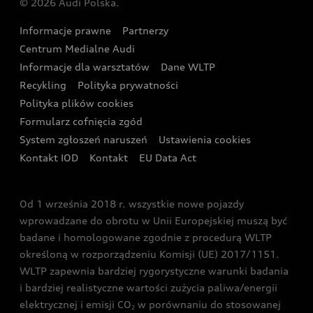
© 2026 Audi Polska.
Gwarancja
Wyszukaj najbliższego Partnera Audi
Audi Sport Festiwal
Eksperci elektromobilności Audi
Informacje prawne
Partnerzy
Akcje serwisowe Audi
Oferta dla przedsiębiorców
Audi i Muzeum Sztuki Nowoczesnej w Warszawie
Centrum Medialne Audi
Zasięg
Katalog online akcesoriów
Oferta dla klientów prywatnych
Informacje dla warsztatów
Dane WLTP
Audi driving experience
Ładowanie
Recykling
Polityka prywatności
Kalkulator rat
Audi quattro Cup
Polityka plików cookies
Formularz cofnięcia zgód
Ubezpieczenie
Audi i Puchar Świata w Skokach Narciarskich w
System zgłoszeń naruszeń
Ustawienia cookies
Zakopanem
Świat Audi RS
Kontakt IOD
Kontakt
EU Data Act
Audi driving experience
Od 1 września 2018 r. wszystkie nowe pojazdy
Audi exclusive
wprowadzane do obrotu w Unii Europejskiej muszą być
badane i homologowane zgodnie z procedurą WLTP
określoną w rozporządzeniu Komisji (UE) 2017/1151.
WLTP zapewnia bardziej rygorystyczne warunki badania
i bardziej realistyczne wartości zużycia paliwa/energii
elektrycznej i emisji CO
w porównaniu do stosowanej
2