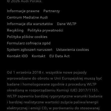
© 2026 Audi Polska.
Gwarancja
Wyszukaj najbliższego Partnera Audi
Audi Sport Festiwal
Eksperci elektromobilności Audi
Informacje prawne
Partnerzy
Akcje serwisowe Audi
Oferta dla przedsiębiorców
Audi i Muzeum Sztuki Nowoczesnej w Warszawie
Centrum Medialne Audi
Zasięg
Katalog online akcesoriów
Oferta dla klientów prywatnych
Informacje dla warsztatów
Dane WLTP
Audi driving experience
Ładowanie
Recykling
Polityka prywatności
Kalkulator rat
Audi quattro Cup
Polityka plików cookies
Formularz cofnięcia zgód
Ubezpieczenie
Audi i Puchar Świata w Skokach Narciarskich w
System zgłoszeń naruszeń
Ustawienia cookies
Zakopanem
Świat Audi RS
Kontakt IOD
Kontakt
EU Data Act
Audi driving experience
Od 1 września 2018 r. wszystkie nowe pojazdy
Audi exclusive
wprowadzane do obrotu w Unii Europejskiej muszą być
badane i homologowane zgodnie z procedurą WLTP
określoną w rozporządzeniu Komisji (UE) 2017/1151.
WLTP zapewnia bardziej rygorystyczne warunki badania
i bardziej realistyczne wartości zużycia paliwa/energii
elektrycznej i emisji CO
w porównaniu do stosowanej
2