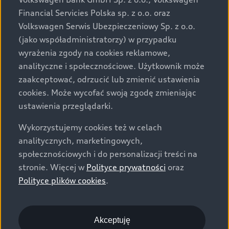
za dopłatą. Wiążące ustalenie ceny, wyposażenia i
Financial Servicies Polska sp. z o.o. oraz
specyfikacji pojazdu następują w umowie sprzedaży, a
Volkswagen Serwis Ubezpieczeniowy Sp. z o.o.
określenie parametrów technicznych zawiera
(jako współadministratorzy) w przypadku
świadectwo homologacji typu pojazdu. Zastrzegamy
wyrażenia zgody na cookies reklamowe,
sobie prawo do zmian i pomyłek. Wszelkie informacje
analityczne i społecznościowe. Użytkownik może
prezentowane na stronie są aktualne na dzień ich
zaakceptować, odrzucić lub zmienić ustawienia
zamieszczania. W celu uzyskania najnowszych
cookies. Może wycofać swoją zgodę zmieniając
informacji prosimy kontaktować się z Partnerem Marki
ustawienia przeglądarki.
Audi.
Wykorzystujemy cookies też w celach
Wszystkie produkowane obecnie samochody marki Audi
analitycznych, marketingowych,
są wykonywane z materiałów spełniających pod
społecznościowych i do personalizacji treści na
względem możliwości odzysku i recyklingu wymagania
stronie. Więcej w
Polityce prywatności
oraz
określone w normie ISO 22628 i są zgodne z
Polityce plików cookies
.
europejskimi świadectwami homologacji wydanymi wg
dyrektywy 2005/64/WE. Volkswagen Group Polska sp. z
o.o. podlega obowiązkowi zapewnienia wszystkim
użytkownikom samochodów marki Volkswagen sieci
Akceptuję