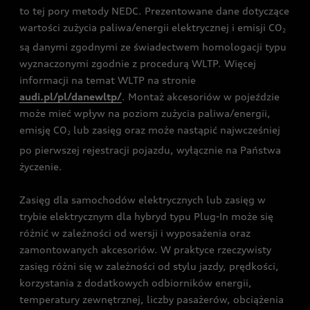
to tej pory metody NEDC. Prezentowane dane dotyczące
wartości zużycia paliwa/energii elektrycznej i emisji CO
2
są danymi zgodnymi ze świadectwem homologacji typu
wyznaczonymi zgodnie z procedurą WLTP. Więcej
informacji na temat WLTP na stronie
audi.pl/pl/danewltp/
. Montaż akcesoriów w pojeździe
może mieć wpływ na poziom zużycia paliwa/energii,
emisję CO
lub zasięg oraz może nastąpić najwcześniej
2
po pierwszej rejestracji pojazdu, wyłącznie na Państwa
życzenie.
Zasięg dla samochodów elektrycznych lub zasięg w
trybie elektrycznym dla hybryd typu Plug-In może się
różnić w zależności od wersji i wyposażenia oraz
zamontowanych akcesoriów. W praktyce rzeczywisty
zasięg różni się w zależności od stylu jazdy, prędkości,
korzystania z dodatkowych odbiorników energii,
temperatury zewnętrznej, liczby pasażerów, obciążenia