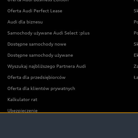
Oferta Audi Perfect Lease
S
Audi dla biznesu
P
Samochody używane Audi Select :plus
P
Dostępne samochody nowe
S
Dostępne samochody używane
E
Wyszukaj najbliższego Partnera Audi
Z
Oferta dla przedsiębiorców
Ł
Oferta dla klientów prywatnych
Kalkulator rat
Ubezpieczenie
Świat Audi RS
Audi driving experience