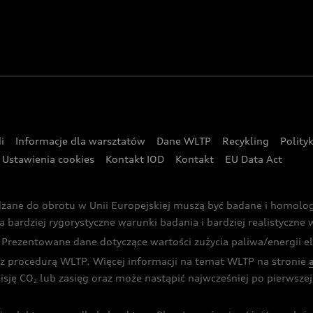
i
Informacje dla warsztatów
Dane WLTP
Recykling
Polity
Ustawienia cookies
Kontakt IOD
Kontakt
EU Data Act
dzane do obrotu w Unii Europejskiej muszą być badane i homol
rdziej rygorystyczne warunki badania i bardziej realistyczne wa
rezentowane dane dotyczące wartości zużycia paliwa/energii ele
 procedurą WLTP. Więcej informacji na temat WLTP na stronie
isję CO
lub zasięg oraz może nastąpić najwcześniej po pierwszej 
2