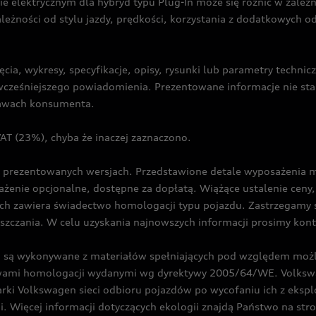
ie elektrycznym dla hybryd typu Plug-In może się różnić w zale
ależności od stylu jazdy, prędkości, korzystania z dodatkowych o
cia, wykresy, specyfikacje, opisy, rysunki lub parametry techni
z wcześniejszego powiadomienia. Prezentowane informacje nie s
prawach konsumenta.
T (23%), chyba że inaczej zaznaczono.
prezentowanych wersjach. Przedstawione detale wyposażenia mogą
żenie opcjonalne, dostępne za dopłatą. Wiążące ustalenie ceny, 
ch zawiera świadectwo homologacji typu pojazdu. Zastrzegamy 
eszczania. W celu uzyskania najnowszych informacji prosimy kon
są wykonywane z materiałów spełniających pod względem możli
twami homologacji wydanymi wg dyrektywy 2005/64/WE. Volkswa
Volkswagen sieci odbioru pojazdów po wycofaniu ich z eksploa
i. Więcej informacji dotyczących ekologii znajdą Państwo na str