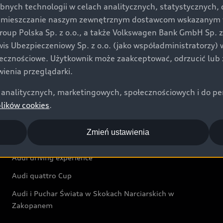
bnych technologii w celach analitycznych, statystycznych,
Audi exclusive
umieszczanie naszym zewnętrznym dostawcom wskazanym w 
up Polska Sp. z o.o., a także Volkswagen Bank GmbH Sp. z o
Świat Audi
rwis Ubezpieczeniowy Sp. z o.o. (jako współadministratorzy
łecznościowe. Użytkownik może zaakceptować, odrzucić lub 
Aktualności i historie postępu
ienia przeglądarki.
Audi Revolut F1® Team
analitycznych, marketingowych, społecznościowych i do perso
Audi Nuvolari
plików cookies
.
Audi Sport Festiwal
Zmień ustawienia
Audi i Muzeum Sztuki Nowoczesnej w Warszawie
Audi driving experience
Audi quattro Cup
Audi i Puchar Świata w Skokach Narciarskich w
Zakopanem