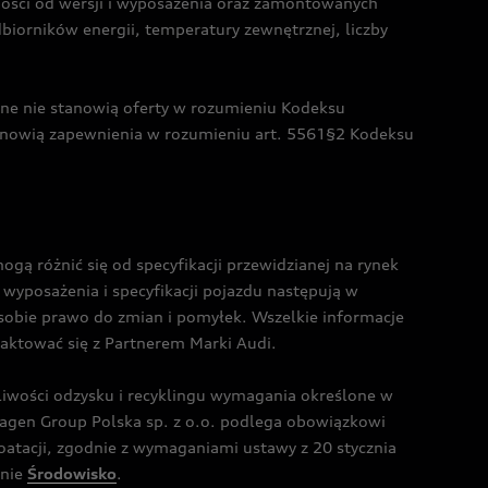
żności od wersji i wyposażenia oraz zamontowanych
dbiorników energii, temperatury zewnętrznej, liczby
czne nie stanowią oferty w rozumieniu Kodeksu
tanowią zapewnienia w rozumieniu art. 5561§2 Kodeksu
 różnić się od specyfikacji przewidzianej na rynek
wyposażenia i specyfikacji pojazdu następują w
sobie prawo do zmian i pomyłek. Wszelkie informacje
taktować się z Partnerem Marki Audi.
wości odzysku i recyklingu wymagania określone w
gen Group Polska sp. z o.o. podlega obowiązkowi
tacji, zgodnie z wymaganiami ustawy z 20 stycznia
onie
Środowisko
.