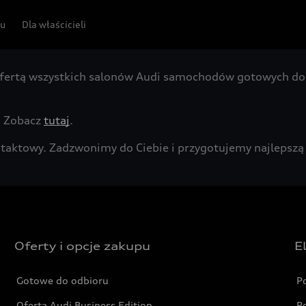
pu
Dla właścicieli
fertą wszystkich salonów Audi samochodów gotowych do 
. Zobacz
tutaj
.
kontaktowy. Zadzwonimy do Ciebie i przygotujemy najleps
Oferty i opcje zakupu
E
Gotowe do odbioru
P
Oferta Audi Business Edition
P