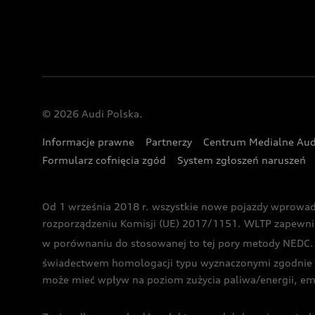
© 2026 Audi Polska.
Informacje prawne
Partnerzy
Centrum Medialne Aud
Formularz cofnięcia zgód
System zgłoszeń naruszeń
Od 1 września 2018 r. wszystkie nowe pojazdy wprowa
rozporządzeniu Komisji (UE) 2017/1151. WLTP zapewnia ba
w porównaniu do stosowanej to tej pory metody NEDC. P
świadectwem homologacji typu wyznaczonymi zgodnie z
może mieć wpływ na poziom zużycia paliwa/energii, em