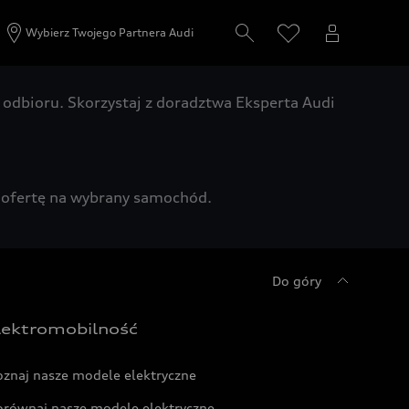
Wybierz Twojego Partnera Audi
odbioru. Skorzystaj z doradztwa Eksperta Audi
zą ofertę na wybrany samochód.
Do góry
lektromobilność
oznaj nasze modele elektryczne
orównaj nasze modele elektryczne