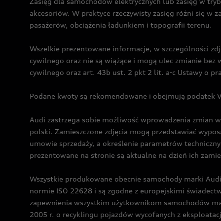
Zasięg dla samochodów elektrycznych lub zasięg w tryb
akcesoriów. W praktyce rzeczywisty zasięg różni się w z
pasażerów, obciążenia ładunkiem i topografii terenu.
Wszelkie prezentowane informacje, w szczególności zdję
cywilnego oraz nie są wiążące i mogą ulec zmianie be
cywilnego oraz art. 43b ust. 2 pkt 2 lit. a-c Ustawy o 
Podane kwoty są rekomendowane i obejmują podatek VA
Audi zastrzega sobie możliwość wprowadzenia zmian w 
polski. Zamieszczone zdjęcia mogą przedstawiać wyposa
umowie sprzedaży, a określenie parametrów techniczny
prezentowane na stronie są aktualne na dzień ich zami
Wszystkie produkowane obecnie samochody marki Audi 
normie ISO 22628 i są zgodne z europejskimi świadec
zapewnienia wszystkim użytkownikom samochodów marki 
2005 r. o recyklingu pojazdów wycofanych z eksploatacj