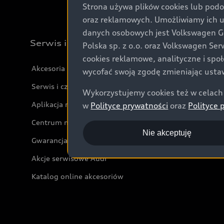
Strona używa plików cookies lub podo
oraz reklamowych. Umożliwiamy ich 
danych osobowych jest Volkswagen Gro
Serwis i akcesoria
Polska sp. z o.o. oraz Volkswagen Se
cookies reklamowe, analityczne i spo
Akcesoria
wycofać swoją zgodę zmieniając ustaw
Serwis i części
Wykorzystujemy cookies też w celach 
Aplikacja myAudi i usługi cyfrowe
w
Polityce prywatności
oraz
Polityce 
Centrum napraw powypadkowych
Nie akceptuję
Gwarancja
Akcje serwisowe Audi
Katalog online akcesoriów