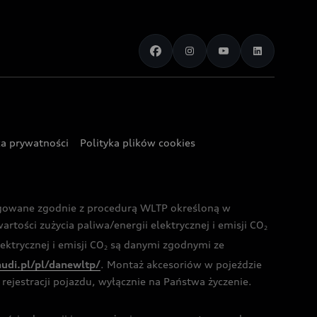
ka prywatności
Polityka plików cookies
ogowane zgodnie z procedurą WLTP określoną w
rtości zużycia paliwa/energii elektrycznej i emisji CO
2
ktrycznej i emisji CO
są danymi zgodnymi ze
2
audi.pl/pl/danewltp/
. Montaż akcesoriów w pojeździe
rejestracji pojazdu, wyłącznie na Państwa życzenie.