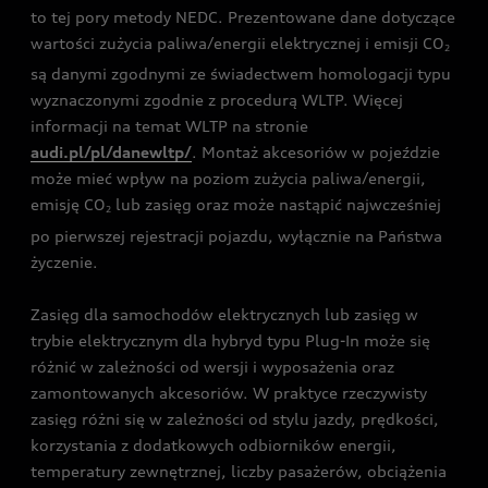
to tej pory metody NEDC. Prezentowane dane dotyczące
wartości zużycia paliwa/energii elektrycznej i emisji CO
2
są danymi zgodnymi ze świadectwem homologacji typu
wyznaczonymi zgodnie z procedurą WLTP. Więcej
informacji na temat WLTP na stronie
audi.pl/pl/danewltp/
. Montaż akcesoriów w pojeździe
może mieć wpływ na poziom zużycia paliwa/energii,
emisję CO
lub zasięg oraz może nastąpić najwcześniej
2
po pierwszej rejestracji pojazdu, wyłącznie na Państwa
życzenie.
Zasięg dla samochodów elektrycznych lub zasięg w
trybie elektrycznym dla hybryd typu Plug-In może się
różnić w zależności od wersji i wyposażenia oraz
zamontowanych akcesoriów. W praktyce rzeczywisty
zasięg różni się w zależności od stylu jazdy, prędkości,
korzystania z dodatkowych odbiorników energii,
temperatury zewnętrznej, liczby pasażerów, obciążenia