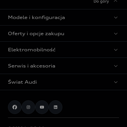
Do góry
Modele i konfiguracja
Oferty i opcje zakupu
Wszystkie modele Audi
Modele elektryczne Audi
Elektromobilność
Gotowe do odbioru
Modele Audi plug-in hybrid
Oferta Audi Business Edition
Serwis i akcesoria
Poznaj nasze modele elektryczne
Modele Audi SUV
Oferta Audi Perfect Lease
Porównaj nasze modele elektryczne
Modele Audi RS
Świat Audi
Akcesoria
Audi dla biznesu
Skonfiguruj swoje Audi z napędem elektrycznym
Skonfiguruj swoje Audi
Serwis i części
Samochody używane Audi Select :plus
Aktualności i historie postępu
Poznaj nasze modele plug-in hybrid
Porównaj modele Audi
Aplikacja myAudi i usługi cyfrowe
Dostępne samochody nowe
Audi Revolut F1® Team
Porównaj nasze modele plug-in hybrid
Umów się na jazdę testową
Centrum napraw powypadkowych
Dostępne samochody używane
Audi Nuvolari
Skonfiguruj swoje Audi z napędem plug-in hybrid
Skonfiguruj swój model z Ekspertem Audi