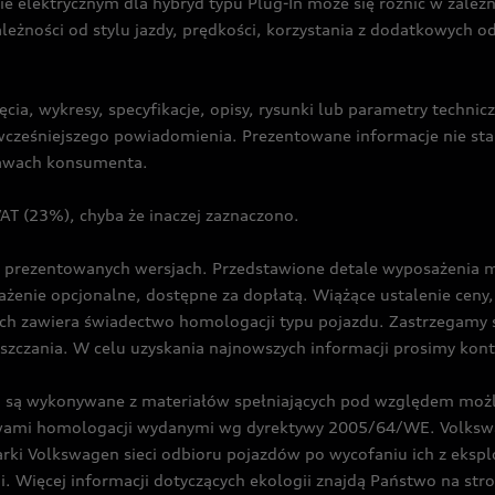
ie elektrycznym dla hybryd typu Plug-In może się różnić w zale
ależności od stylu jazdy, prędkości, korzystania z dodatkowych o
cia, wykresy, specyfikacje, opisy, rysunki lub parametry techni
z wcześniejszego powiadomienia. Prezentowane informacje nie s
prawach konsumenta.
T (23%), chyba że inaczej zaznaczono.
prezentowanych wersjach. Przedstawione detale wyposażenia mogą
żenie opcjonalne, dostępne za dopłatą. Wiążące ustalenie ceny, 
ch zawiera świadectwo homologacji typu pojazdu. Zastrzegamy 
eszczania. W celu uzyskania najnowszych informacji prosimy kon
są wykonywane z materiałów spełniających pod względem możli
twami homologacji wydanymi wg dyrektywy 2005/64/WE. Volkswa
Volkswagen sieci odbioru pojazdów po wycofaniu ich z eksploa
i. Więcej informacji dotyczących ekologii znajdą Państwo na str