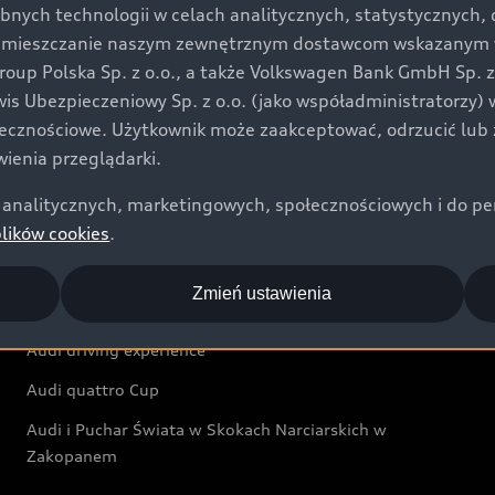
bnych technologii w celach analitycznych, statystycznych,
Audi exclusive
umieszczanie naszym zewnętrznym dostawcom wskazanym w 
up Polska Sp. z o.o., a także Volkswagen Bank GmbH Sp. z o
Świat Audi
rwis Ubezpieczeniowy Sp. z o.o. (jako współadministratorzy
łecznościowe. Użytkownik może zaakceptować, odrzucić lub 
Aktualności i historie postępu
ienia przeglądarki.
Audi Revolut F1® Team
analitycznych, marketingowych, społecznościowych i do perso
Audi Nuvolari
plików cookies
.
Audi Sport Festiwal
Zmień ustawienia
Audi i Muzeum Sztuki Nowoczesnej w Warszawie
Audi driving experience
Audi quattro Cup
Audi i Puchar Świata w Skokach Narciarskich w
Zakopanem