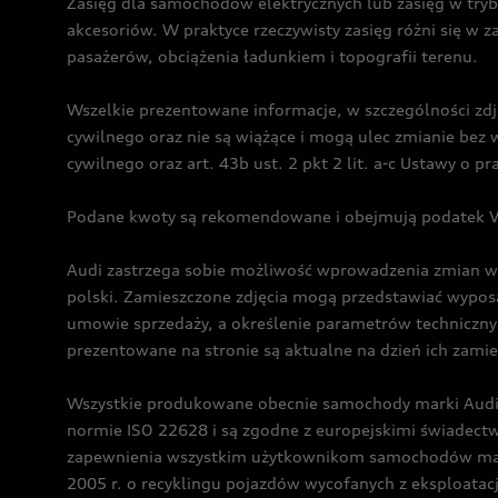
Zasięg dla samochodów elektrycznych lub zasięg w tryb
akcesoriów. W praktyce rzeczywisty zasięg różni się w z
pasażerów, obciążenia ładunkiem i topografii terenu.
Wszelkie prezentowane informacje, w szczególności zdję
cywilnego oraz nie są wiążące i mogą ulec zmianie be
cywilnego oraz art. 43b ust. 2 pkt 2 lit. a-c Ustawy o 
Podane kwoty są rekomendowane i obejmują podatek VA
Audi zastrzega sobie możliwość wprowadzenia zmian w 
polski. Zamieszczone zdjęcia mogą przedstawiać wyposa
umowie sprzedaży, a określenie parametrów techniczny
prezentowane na stronie są aktualne na dzień ich zami
Wszystkie produkowane obecnie samochody marki Audi 
normie ISO 22628 i są zgodne z europejskimi świadec
zapewnienia wszystkim użytkownikom samochodów marki 
2005 r. o recyklingu pojazdów wycofanych z eksploatacj