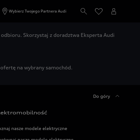
Wybierz Twojego Partnera Audi
odbioru. Skorzystaj z doradztwa Eksperta Audi
zą ofertę na wybrany samochód.
Do góry
lektromobilność
oznaj nasze modele elektryczne
orównaj nasze modele elektryczne