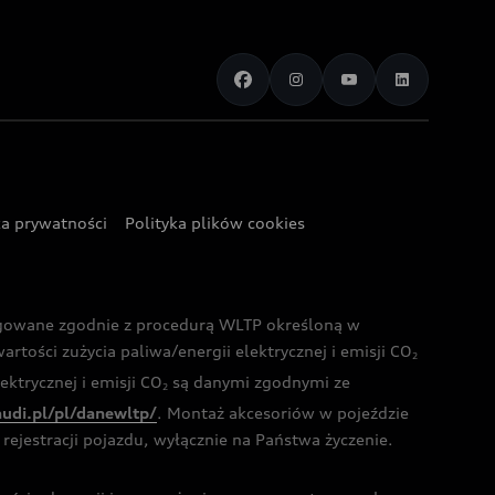
ka prywatności
Polityka plików cookies
ogowane zgodnie z procedurą WLTP określoną w
rtości zużycia paliwa/energii elektrycznej i emisji CO
2
ktrycznej i emisji CO
są danymi zgodnymi ze
2
audi.pl/pl/danewltp/
. Montaż akcesoriów w pojeździe
rejestracji pojazdu, wyłącznie na Państwa życzenie.