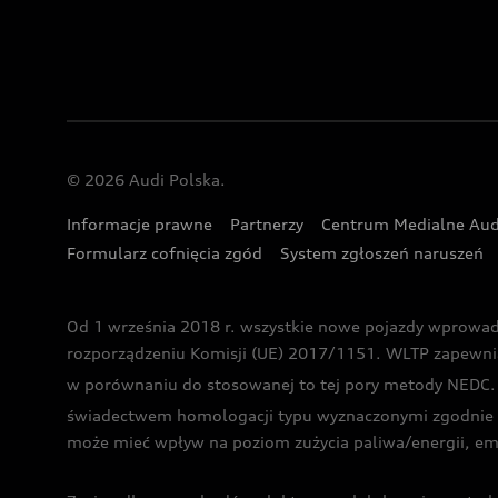
© 2026 Audi Polska.
Informacje prawne
Partnerzy
Centrum Medialne Aud
Formularz cofnięcia zgód
System zgłoszeń naruszeń
Od 1 września 2018 r. wszystkie nowe pojazdy wprowa
rozporządzeniu Komisji (UE) 2017/1151. WLTP zapewnia ba
w porównaniu do stosowanej to tej pory metody NEDC. P
świadectwem homologacji typu wyznaczonymi zgodnie z
może mieć wpływ na poziom zużycia paliwa/energii, em