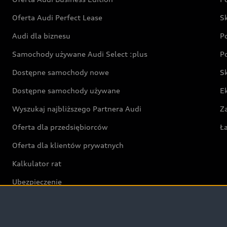
Oferta Audi Perfect Lease
S
Audi dla biznesu
P
Samochody używane Audi Select :plus
P
Dostępne samochody nowe
S
Dostępne samochody używane
E
Wyszukaj najbliższego Partnera Audi
Z
Oferta dla przedsiębiorców
Ł
Oferta dla klientów prywatnych
Kalkulator rat
Ubezpieczenie
Świat Audi RS
Audi driving experience