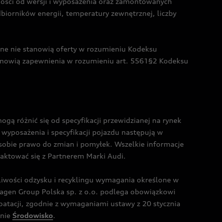
żności od wersji i wyposażenia oraz zamontowanych
dbiorników energii, temperatury zewnętrznej, liczby
czne nie stanowią oferty w rozumieniu Kodeksu
tanowią zapewnienia w rozumieniu art. 5561§2 Kodeksu
 różnić się od specyfikacji przewidzianej na rynek
wyposażenia i specyfikacji pojazdu następują w
sobie prawo do zmian i pomyłek. Wszelkie informacje
taktować się z Partnerem Marki Audi.
wości odzysku i recyklingu wymagania określone w
gen Group Polska sp. z o.o. podlega obowiązkowi
tacji, zgodnie z wymaganiami ustawy z 20 stycznia
onie
Środowisko
.