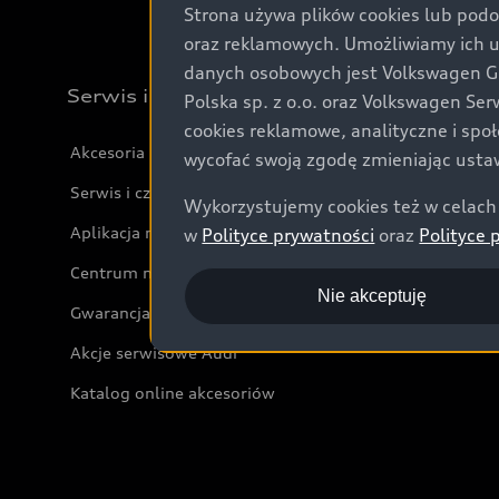
Strona używa plików cookies lub podo
oraz reklamowych. Umożliwiamy ich 
danych osobowych jest Volkswagen Gro
Serwis i akcesoria
Polska sp. z o.o. oraz Volkswagen Se
cookies reklamowe, analityczne i spo
Akcesoria
wycofać swoją zgodę zmieniając ustaw
Serwis i części
Wykorzystujemy cookies też w celach 
Aplikacja myAudi i usługi cyfrowe
w
Polityce prywatności
oraz
Polityce 
Centrum napraw powypadkowych
Nie akceptuję
Gwarancja
Akcje serwisowe Audi
Katalog online akcesoriów