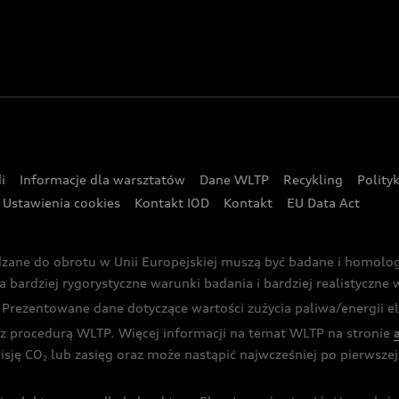
i
Informacje dla warsztatów
Dane WLTP
Recykling
Polity
Ustawienia cookies
Kontakt IOD
Kontakt
EU Data Act
dzane do obrotu w Unii Europejskiej muszą być badane i homol
rdziej rygorystyczne warunki badania i bardziej realistyczne wa
rezentowane dane dotyczące wartości zużycia paliwa/energii ele
 procedurą WLTP. Więcej informacji na temat WLTP na stronie
isję CO
lub zasięg oraz może nastąpić najwcześniej po pierwszej 
2