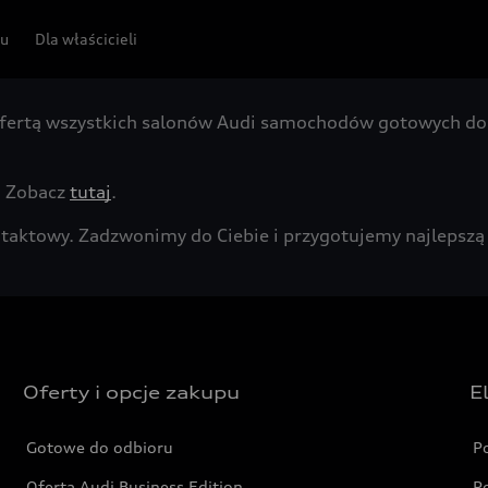
pu
Dla właścicieli
fertą wszystkich salonów Audi samochodów gotowych do 
. Zobacz
tutaj
.
kontaktowy. Zadzwonimy do Ciebie i przygotujemy najleps
Oferty i opcje zakupu
E
Gotowe do odbioru
P
Oferta Audi Business Edition
P