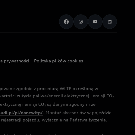
ka prywatności
Polityka plików cookies
ogowane zgodnie z procedurą WLTP określoną w
rtości zużycia paliwa/energii elektrycznej i emisji CO
2
ktrycznej i emisji CO
są danymi zgodnymi ze
2
audi.pl/pl/danewltp/
. Montaż akcesoriów w pojeździe
rejestracji pojazdu, wyłącznie na Państwa życzenie.