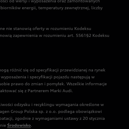
żności od wersji i wyposażenia oraz zamontowanych
dbiorników energii, temperatury zewnętrznej, liczby
czne nie stanowią oferty w rozumieniu Kodeksu
tanowią zapewnienia w rozumieniu art. 5561§2 Kodeksu
 różnić się od specyfikacji przewidzianej na rynek
wyposażenia i specyfikacji pojazdu następują w
sobie prawo do zmian i pomyłek. Wszelkie informacje
taktować się z Partnerem Marki Audi.
wości odzysku i recyklingu wymagania określone w
gen Group Polska sp. z o.o. podlega obowiązkowi
tacji, zgodnie z wymaganiami ustawy z 20 stycznia
onie
Środowisko
.