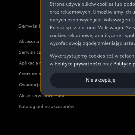
Strona używa plików cookies lub podo
oraz reklamowych. Umożliwiamy ich 
danych osobowych jest Volkswagen Gro
Serwis i akcesoria
Polska sp. z o.o. oraz Volkswagen Se
cookies reklamowe, analityczne i spo
Akcesoria
wycofać swoją zgodę zmieniając ustaw
Serwis i części
Wykorzystujemy cookies też w celach 
Aplikacja myAudi i usługi cyfrowe
w
Polityce prywatności
oraz
Polityce 
Centrum napraw powypadkowych
Nie akceptuję
Gwarancja
Akcje serwisowe Audi
Katalog online akcesoriów