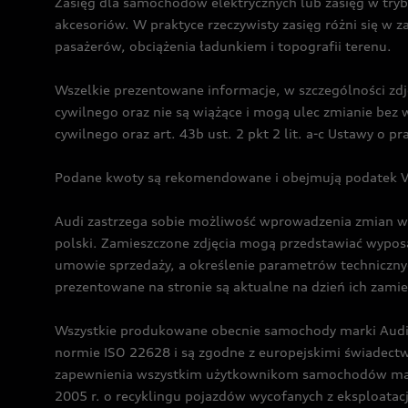
Zasięg dla samochodów elektrycznych lub zasięg w tryb
akcesoriów. W praktyce rzeczywisty zasięg różni się w z
pasażerów, obciążenia ładunkiem i topografii terenu.
Wszelkie prezentowane informacje, w szczególności zdję
cywilnego oraz nie są wiążące i mogą ulec zmianie be
cywilnego oraz art. 43b ust. 2 pkt 2 lit. a-c Ustawy o 
Podane kwoty są rekomendowane i obejmują podatek VA
Audi zastrzega sobie możliwość wprowadzenia zmian w 
polski. Zamieszczone zdjęcia mogą przedstawiać wyposa
umowie sprzedaży, a określenie parametrów techniczny
prezentowane na stronie są aktualne na dzień ich zami
Wszystkie produkowane obecnie samochody marki Audi 
normie ISO 22628 i są zgodne z europejskimi świadec
zapewnienia wszystkim użytkownikom samochodów marki 
2005 r. o recyklingu pojazdów wycofanych z eksploatacj