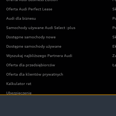
Oferta Audi Perfect Lease
S
Audi dla biznesu
P
Samochody używane Audi Select :plus
P
Dostępne samochody nowe
S
Dostępne samochody używane
E
Wyszukaj najbliższego Partnera Audi
Z
Oferta dla przedsiębiorców
Ł
Oferta dla klientów prywatnych
Kalkulator rat
Ubezpieczenie
Świat Audi RS
Audi driving experience