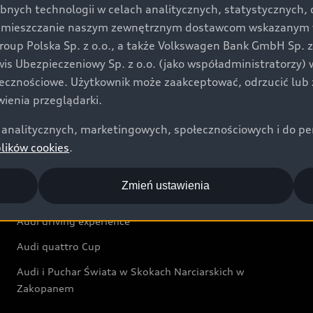
bnych technologii w celach analitycznych, statystycznych,
Audi exclusive
umieszczanie naszym zewnętrznym dostawcom wskazanym w 
up Polska Sp. z o.o., a także Volkswagen Bank GmbH Sp. z o
Świat Audi
rwis Ubezpieczeniowy Sp. z o.o. (jako współadministratorzy
łecznościowe. Użytkownik może zaakceptować, odrzucić lub 
Aktualności i historie postępu
ienia przeglądarki.
Audi Revolut F1® Team
analitycznych, marketingowych, społecznościowych i do perso
Audi Nuvolari
plików cookies
.
Audi Sport Festiwal
Zmień ustawienia
Audi i Muzeum Sztuki Nowoczesnej w Warszawie
Audi driving experience
Audi quattro Cup
Audi i Puchar Świata w Skokach Narciarskich w
Zakopanem