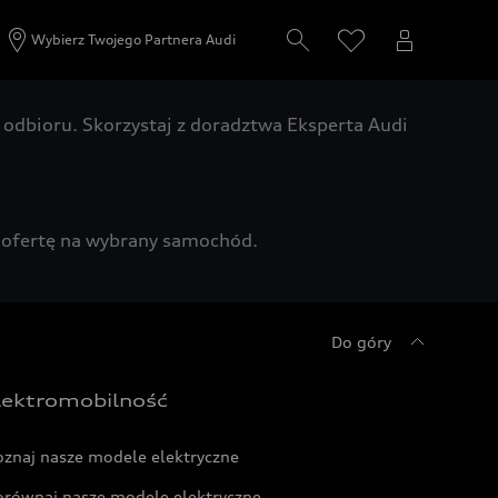
Wybierz Twojego Partnera Audi
odbioru. Skorzystaj z doradztwa Eksperta Audi
zą ofertę na wybrany samochód.
Do góry
lektromobilność
oznaj nasze modele elektryczne
orównaj nasze modele elektryczne