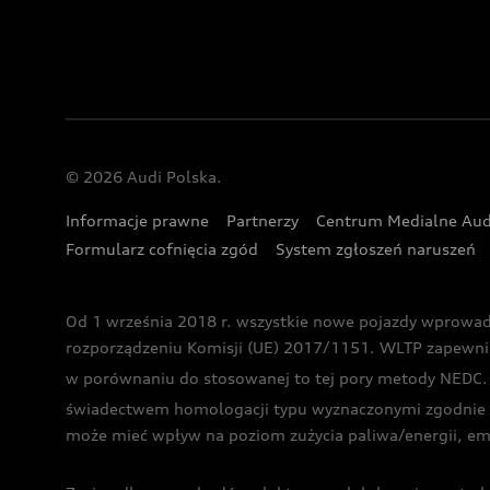
© 2026 Audi Polska.
Informacje prawne
Partnerzy
Centrum Medialne Aud
Formularz cofnięcia zgód
System zgłoszeń naruszeń
Od 1 września 2018 r. wszystkie nowe pojazdy wprowa
rozporządzeniu Komisji (UE) 2017/1151. WLTP zapewnia ba
w porównaniu do stosowanej to tej pory metody NEDC. P
świadectwem homologacji typu wyznaczonymi zgodnie z
może mieć wpływ na poziom zużycia paliwa/energii, em