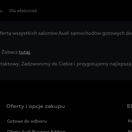
pu
Dla właścicieli
fertą wszystkich salonów Audi samochodów gotowych do 
. Zobacz
tutaj
.
kontaktowy. Zadzwonimy do Ciebie i przygotujemy najleps
Oferty i opcje zakupu
E
Gotowe do odbioru
P
Oferta Audi Business Edition
P