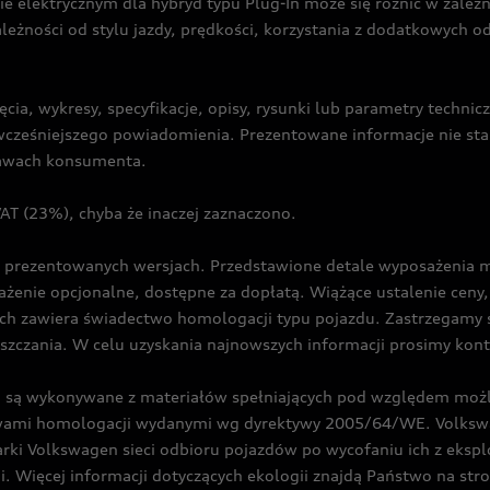
ie elektrycznym dla hybryd typu Plug-In może się różnić w zale
ależności od stylu jazdy, prędkości, korzystania z dodatkowych o
cia, wykresy, specyfikacje, opisy, rysunki lub parametry techni
z wcześniejszego powiadomienia. Prezentowane informacje nie s
prawach konsumenta.
T (23%), chyba że inaczej zaznaczono.
prezentowanych wersjach. Przedstawione detale wyposażenia mogą
żenie opcjonalne, dostępne za dopłatą. Wiążące ustalenie ceny, 
ch zawiera świadectwo homologacji typu pojazdu. Zastrzegamy 
eszczania. W celu uzyskania najnowszych informacji prosimy kon
są wykonywane z materiałów spełniających pod względem możli
twami homologacji wydanymi wg dyrektywy 2005/64/WE. Volkswa
Volkswagen sieci odbioru pojazdów po wycofaniu ich z eksploa
i. Więcej informacji dotyczących ekologii znajdą Państwo na str