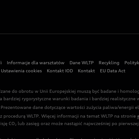
i
Informacje dla warsztatów
Dane WLTP
Recykling
Polity
Ustawienia cookies
Kontakt IOD
Kontakt
EU Data Act
dzane do obrotu w Unii Europejskiej muszą być badane i homol
rdziej rygorystyczne warunki badania i bardziej realistyczne wa
rezentowane dane dotyczące wartości zużycia paliwa/energii ele
 procedurą WLTP. Więcej informacji na temat WLTP na stronie
isję CO
lub zasięg oraz może nastąpić najwcześniej po pierwszej 
2